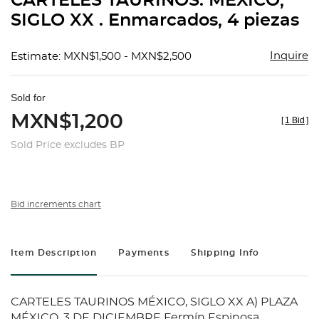
CARTELES TAURINOS. MÉXICO,
favorit
SIGLO XX . Enmarcados, 4 piezas
Inquire
Estimate: MXN$1,500 - MXN$2,500
Sold for
MXN$1,200
[
1 Bid
]
Sold Price excludes BP
Bid increments chart
Item Description
Payments
Shipping Info
CARTELES TAURINOS MÉXICO, SIGLO XX A) PLAZA
MÉXICO, 3 DE DICIEMBRE Fermín Espinosa