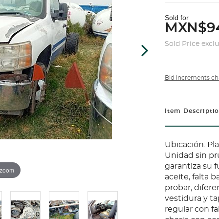
Sold for
MXN$9
Sold Price excl
Bid increments ch
Item Descripti
Ubicación: Pl
Unidad sin pr
garantiza su 
 zoom
aceite, falta b
probar; difere
vestidura y ta
regular con fa