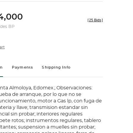
4,000
[
25 Bids
]
udes BP
art
on
Payments
Shipping Info
anta Almoloya, Edomex.; Observaciones:
ueba de arranque, por lo que no se
funcionamiento, motor a Gas lp, con fuga de
ateria y llave; transmision estandar sin
ncial sin probar; interiores regulares
pete rotos; instrumentos regulares, tablero
ltantes; suspension a muelles sin probar;