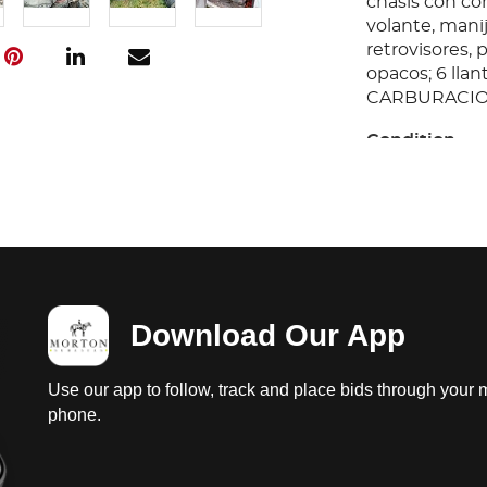
chasis con cor
volante, manij
retrovisores, p
opacos; 6 lla
CARBURACION
Condition
Ubicación: Pl
Unidad sin pr
garantiza su 
aceite, falta b
probar; difere
vestidura y ta
Download Our App
regular con fa
chasis con cor
volante, manij
Use our app to follow, track and place bids through your 
retrovisores, p
phone.
opacos; 6 lla
CARBURACION