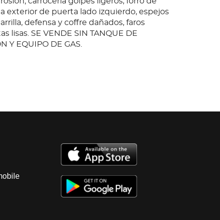
rosion; carroceria golpes ligeros, forro de
a exterior de puerta lado izquierdo, espejos
arrilla, defensa y coffre dañados, faros
ntas lisas. SE VENDE SIN TANQUE DE
 Y EQUIPO DE GAS.
anta Almoloya, Edomex.; Observaciones:
ueba de arranque, por lo que no se
funcionamiento, motor a Gas lp, con fuga de
ateria y llave; transmision estandar sin
ncial sin probar; interiores regulares
pete rotos; instrumentos regulares, tablero
ltantes; suspension a muelles sin probar;
rosion; carroceria golpes ligeros, forro de
a exterior de puerta lado izquierdo, espejos
mobile
arrilla, defensa y coffre dañados, faros
ntas lisas. SE VENDE SIN TANQUE DE
 Y EQUIPO DE GAS.