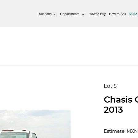
Auctions
Departments
How to Buy
How to Sell
55 52
Lot 51
Chasis 
2013
Estimate: MXN