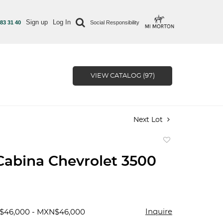
Sign up
Log In
 83 31 40
Social Responsibility
VIEW CATALOG (97)
Next Lot
Add
to
Cabina Chevrolet 3500
favorite
Inquire
$46,000 - MXN$46,000