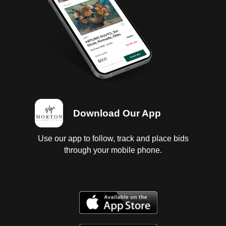
diesel, con fuga de aceite, baterias dañadas, falta
tapon tanque de combustible; transmision
estandar sin probar; diferencial sin probar; interiores
regulares vestidura y tapete rotos; instrumentos
regulares, tablero regular, con faltantes; suspension
a muelles sin probar; chasis con corrosion; carroceria
golpes ligeros, forro de volante, cuartos
direccionales delanteros, puerta lado derecho,
espejos retrovisores, parrilla y defensa dañados; 6
llantas lisas.
Download Our App
Use our app to follow, track and place bids
through your mobile phone.