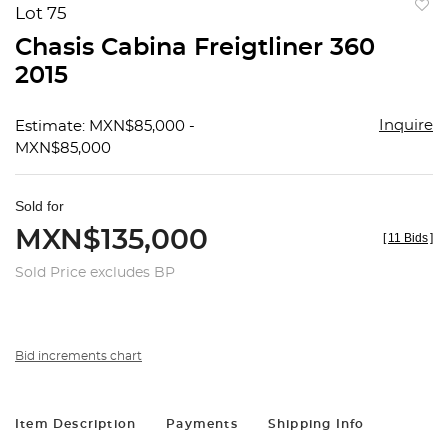
Lot 75
to
Chasis Cabina Freigtliner 360
favorit
2015
Inquire
Estimate: MXN$85,000 -
MXN$85,000
Sold for
MXN$135,000
[
11 Bids
]
Sold Price excludes BP
Bid increments chart
Item Description
Payments
Shipping Info