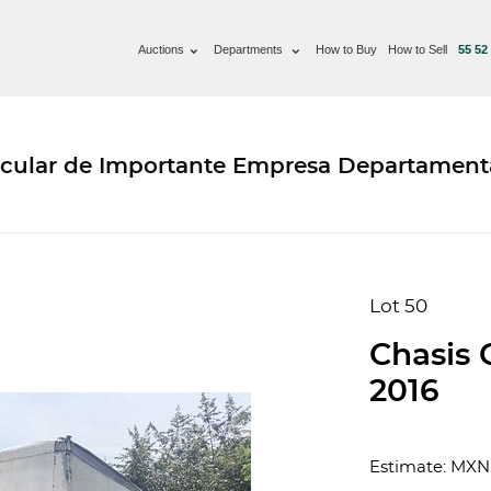
Auctions
Departments
How to Buy
How to Sell
55 52
hicular de Importante Empresa Departament
Lot 50
Chasis 
2016
Estimate: MXN