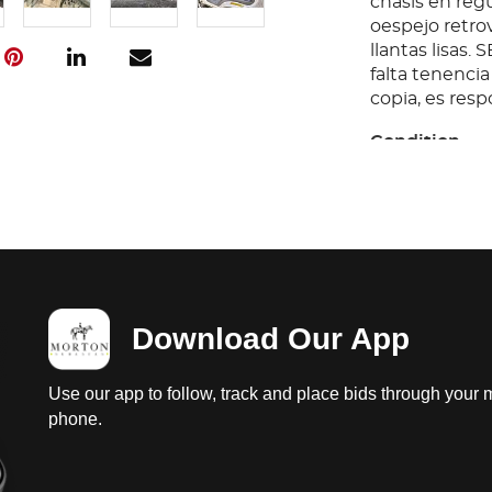
chasis en regu
oespejo retro
llantas lisas
falta tenenci
copia, es respo
Condition
Ubicación: Vi
prueba de arr
funcionamient
baterias dañad
probar; diferen
vestidura y ta
Download Our App
regular con fa
chasis en regu
oespejo retro
Use our app to follow, track and place bids through your 
llantas lisas
phone.
falta tenenci
copia, es respo