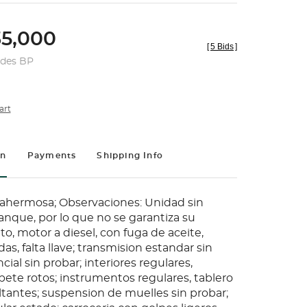
5,000
[
5 Bids
]
udes BP
art
on
Payments
Shipping Info
llahermosa; Observaciones: Unidad sin
anque, por lo que no se garantiza su
o, motor a diesel, con fuga de aceite,
as, falta llave; transmision estandar sin
cial sin probar; interiores regulares,
pete rotos; instrumentos regulares, tablero
ltantes; suspension de muelles sin probar;