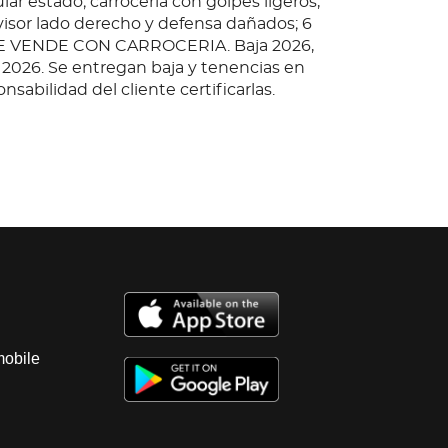
lar estado; carroceria con golpes ligeros,
visor lado derecho y defensa dañados; 6
. SE VENDE CON CARROCERIA. Baja 2026,
a 2026. Se entregan baja y tenencias en
nsabilidad del cliente certificarlas.
llahermosa; Observaciones: Unidad sin
anque, por lo que no se garantiza su
o, motor a diesel, con fuga de aceite,
as, falta llave; transmision estandar sin
cial sin probar; interiores regulares,
pete rotos; instrumentos regulares, tablero
ltantes; suspension de muelles sin probar;
lar estado; carroceria con golpes ligeros,
visor lado derecho y defensa dañados; 6
mobile
. SE VENDE CON CARROCERIA. Baja 2026,
a 2026. Se entregan baja y tenencias en
nsabilidad del cliente certificarlas.