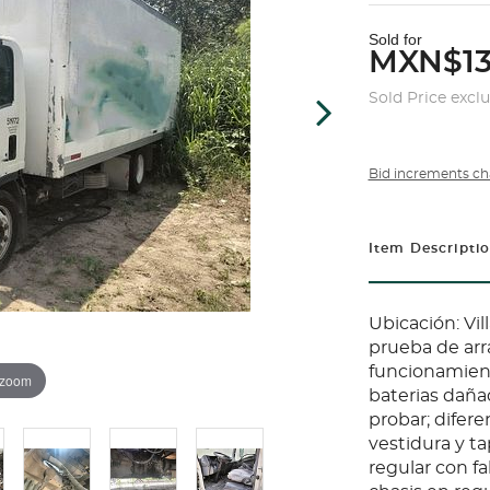
Sold for
MXN$13
Sold Price excl
Bid increments ch
Item Descripti
Ubicación: Vi
prueba de arr
funcionamient
 zoom
baterias dañad
probar; diferen
vestidura y ta
regular con fa