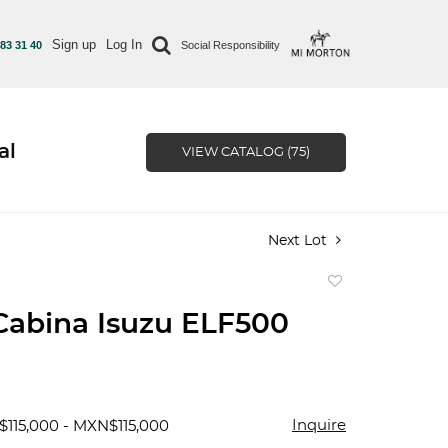
Sign up
Log In
 83 31 40
Social Responsibility
al
VIEW CATALOG (75)
Next Lot
Add
to
Cabina Isuzu ELF500
favorite
Inquire
$115,000 - MXN$115,000