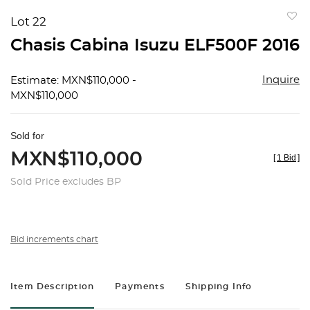
Lot 22
to
Chasis Cabina Isuzu ELF500F 2016
favorit
Inquire
Estimate: MXN$110,000 -
MXN$110,000
Sold for
MXN$110,000
[
1 Bid
]
Sold Price excludes BP
Bid increments chart
Item Description
Payments
Shipping Info