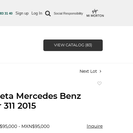
Sign up
Log In
 83 31 40
Social Responsibility
VIEW CATALOG (83)
Next Lot
Add
to
eta Mercedes Benz
favorite
 311 2015
Inquire
$95,000 - MXN$95,000