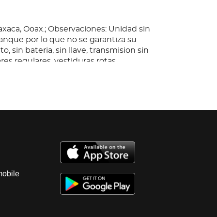
xaca, Ooax.; Observaciones: Unidad sin
anque por lo que no se garantiza su
, sin bateria, sin llave, transmision sin
ores regulares, vestiduras rotas,
sin probar regulares; Carroseria con golpes
s traseras con golpes, llantas lisas y
mobile