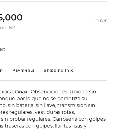
,000
[
1 Bid
]
udes BP
art
on
Payments
Shipping Info
xaca, Ooax.; Observaciones: Unidad sin
anque por lo que no se garantiza su
, sin bateria, sin llave, transmision sin
ores regulares, vestiduras rotas,
sin probar regulares; Carroseria con golpes
s traseras con golpes, llantas lisas y