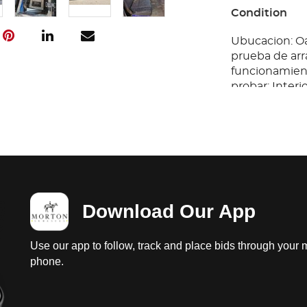
Condition
Ubucacion: Oa
prueba de arr
funcionamiento
probar; Interi
instrumentos 
ligeros, puerta
dañadas.
Download Our App
Use our app to follow, track and place bids through your 
phone.