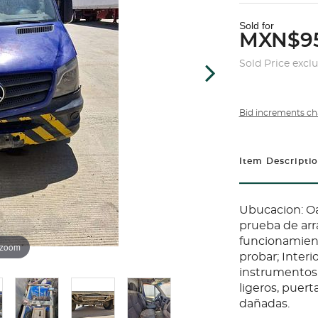
Sold for
MXN$95
Sold Price excl
Bid increments ch
Item Descripti
Ubucacion: Oa
prueba de arr
funcionamiento
 zoom
probar; Interi
instrumentos 
ligeros, puerta
dañadas.