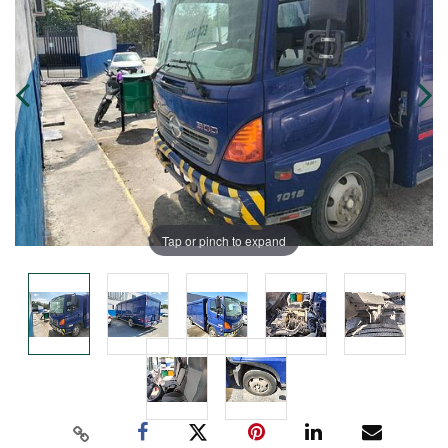
Tap or pinch to expand