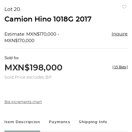
Lot 20
to
Camion Hino 1018G 2017
favorit
Inquire
Estimate: MXN$170,000 -
MXN$170,000
Sold for
MXN$198,000
[
15 Bids
]
Sold Price excludes BP
Bid increments chart
Item Description
Payments
Shipping Info