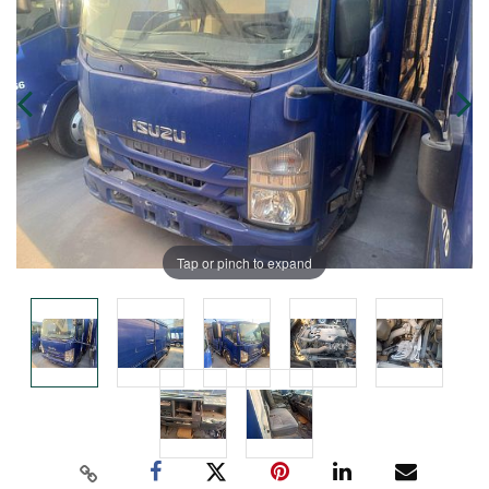
Tap or pinch to expand