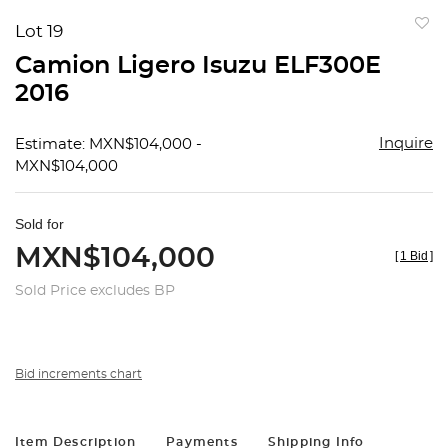
Lot 19
to
Camion Ligero Isuzu ELF300E
favorit
2016
Inquire
Estimate: MXN$104,000 -
MXN$104,000
Sold for
MXN$104,000
[
1 Bid
]
Sold Price excludes BP
Bid increments chart
Item Description
Payments
Shipping Info