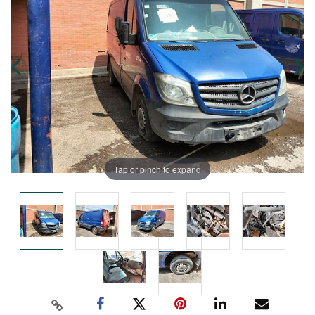
Tap or pinch to expand