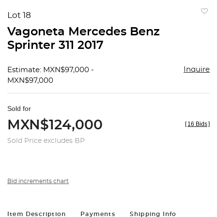
Lot 18
to
Vagoneta Mercedes Benz
favorit
Sprinter 311 2017
Inquire
Estimate: MXN$97,000 -
MXN$97,000
Sold for
MXN$124,000
[
16 Bids
]
Sold Price excludes BP
Bid increments chart
Item Description
Payments
Shipping Info