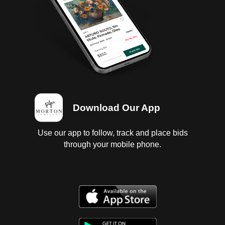
Suspensión sin probar; Chasis en regular estado;
Carrocería con golpes ligeros; 4 llantas con 1/4 de
vida.
Download Our App
Use our app to follow, track and place bids
through your mobile phone.