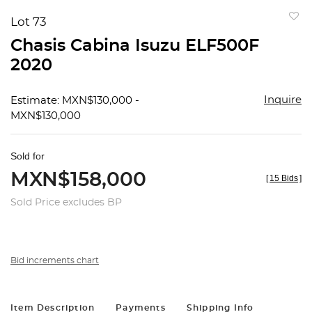
Lot 73
to
Chasis Cabina Isuzu ELF500F
favorit
2020
Inquire
Estimate: MXN$130,000 -
MXN$130,000
Sold for
MXN$158,000
[
15 Bids
]
Sold Price excludes BP
Bid increments chart
Item Description
Payments
Shipping Info