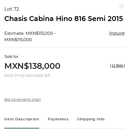
Lot 72
to
Chasis Cabina Hino 816 Semi 2015
favorit
Inquire
Estimate: MXN$115,000 -
MXN$115,000
Sold for
MXN$138,000
[
13 Bids
]
Sold Price excludes BP
Bid increments chart
Item Description
Payments
Shipping Info