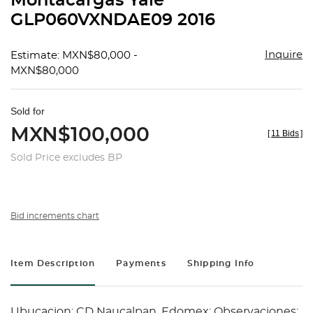
Montacargas Yale
favorit
GLP060VXNDAE09 2016
Inquire
Estimate: MXN$80,000 -
MXN$80,000
Sold for
MXN$100,000
[
11 Bids
]
Sold Price excludes BP
Bid increments chart
Item Description
Payments
Shipping Info
Ubucacion: CD Naucalpan, Edomex; Observaciones: