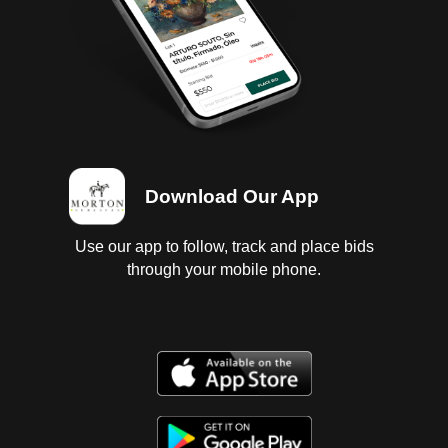
portafiltros para aire; transmision estandar sin
probar; diferencial sin probar; interiores regulares
vestidura y tapete rotos; instrumentos regulares,
tablero regular, con faltantes; suspension a muelles
sin probar; chasis con corrosion; carroceria golpes
ligeros, forro de volante y cuartos direccionales
delanteros dañado, faros opacos; 6 llantas lisas. SE
VENDE SIN TANQUE DE REPARTO PARA GAS LP.
(PIPA) Y COMPONENTES DEL MISMO.
Download Our App
Use our app to follow, track and place bids
through your mobile phone.