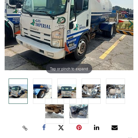
Tap or pinch to expand