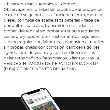
Ubicación: Planta Almoloya, Edomex.;
Observaciones: Unidad sin prueba de arranque, por
lo que no se garantiza su funcionamiento, motor a
diesel, con fuga de aceite, falta baterias y tapa de
portafiltros para aire; transmision estandar sin
probar; diferencial sin probar; interiores regulares
vestidura y tapete rotos; instrumentos regulares,
tablero regular, con faltantes; suspension a muelles
sin probar; chasis con corrosion; carroceria golpes
ligeros, forro de volante y cuartos direccionales
delanteros dañado, faros opacos; 6 llantas lisas. SE
VENDE SIN TANQUE DE REPARTO PARA GAS LP.
(PIPA) Y COMPONENTES DEL MISMO.
Condition
Ubicación: Planta Almoloya, Edomex.;
Observaciones: Unidad sin prueba de arranque, por
lo que no se garantiza su funcionamiento, motor a
diesel, con fuga de aceite, falta baterias y tapa de