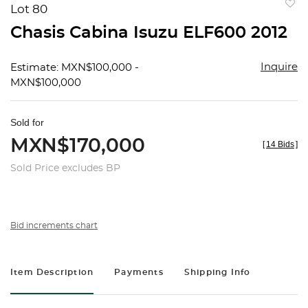
Lot 80
to
Chasis Cabina Isuzu ELF600 2012
favorit
Inquire
Estimate: MXN$100,000 -
MXN$100,000
Sold for
MXN$170,000
[
14 Bids
]
Sold Price excludes BP
Bid increments chart
Item Description
Payments
Shipping Info