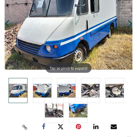
Tap or pinch to expand