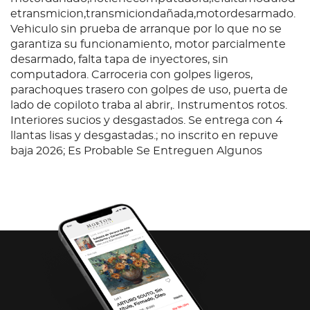
etransmicion,transmiciondañada,motordesarmado.
Vehiculo sin prueba de arranque por lo que no se
garantiza su funcionamiento, motor parcialmente
desarmado, falta tapa de inyectores, sin
computadora. Carroceria con golpes ligeros,
parachoques trasero con golpes de uso, puerta de
lado de copiloto traba al abrir,. Instrumentos rotos.
Interiores sucios y desgastados. Se entrega con 4
llantas lisas y desgastadas.; no inscrito en repuve
baja 2026; Es Probable Se Entreguen Algunos
Documentos En Copia, Es Responsabilidad Del
Comprador Certificarla.
Condition
Ubicación: MORELIANORTE; Observaciones: Chasis
Cabina, Mercedes Benz, Sprinter 903 316,
motordañado,notienecomputadora,lefaltamodulod
etransmicion,transmiciondañada,motordesarmado.
Vehiculo sin prueba de arranque por lo que no se