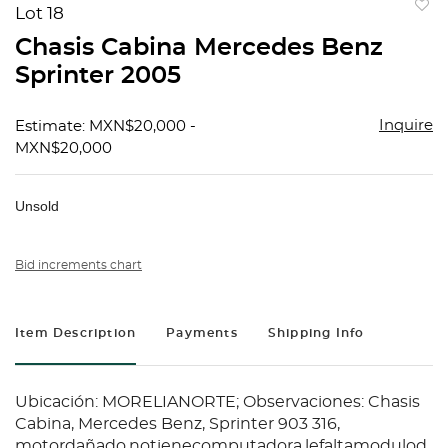
Lot 18
to
Chasis Cabina Mercedes Benz
favorit
Sprinter 2005
Inquire
Estimate: MXN$20,000 -
MXN$20,000
Unsold
Bid increments chart
Item Description
Payments
Shipping Info
Ubicación: MORELIANORTE; Observaciones: Chasis
Cabina, Mercedes Benz, Sprinter 903 316,
motordañado,notienecomputadora,lefaltamodulod