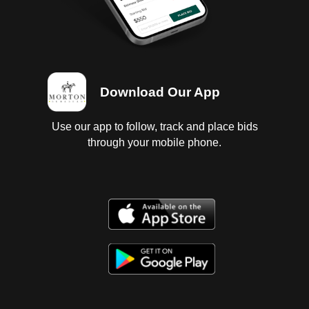
garantiza su funcionamiento, motor parcialmente
desarmado, falta tapa de inyectores, sin
computadora. Carroceria con golpes ligeros,
parachoques trasero con golpes de uso, puerta de
lado de copiloto traba al abrir,. Instrumentos rotos.
Interiores sucios y desgastados. Se entrega con 4
Download Our App
llantas lisas y desgastadas.; no inscrito en repuve
baja 2026; Es Probable Se Entreguen Algunos
Documentos En Copia, Es Responsabilidad Del
Use our app to follow, track and place bids
Comprador Certificarla.
through your mobile phone.