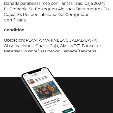
Dañada.parabrisas roto con llantas lisas.; baja 2024;
Es Probable Se Entreguen Algunos Documentos En
Copia, Es Responsabilidad Del Comprador
Certificarla.
Condition
Ubicación: PLANTA MARINELA GUADALAJARA;
Observaciones: Chasis Caja, GML, VDT1 Banco de
Baterias No sirve/Trasmicion Dañada/Tapiceria
Dañada/Llantas Lisas/Defensa Delantera
Dañada.parabrisas roto con llantas lisas.; baja 2024;
Es Probable Se Entreguen Algunos Documentos En
Copia, Es Responsabilidad Del Comprador
Certificarla.