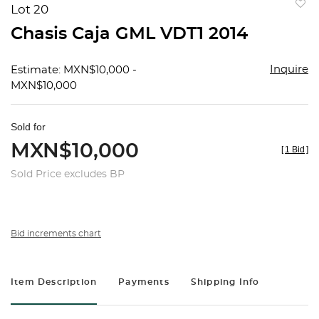
Lot 20
to
Chasis Caja GML VDT1 2014
favorit
Inquire
Estimate: MXN$10,000 -
MXN$10,000
Sold for
MXN$10,000
[
1 Bid
]
Sold Price excludes BP
Bid increments chart
Item Description
Payments
Shipping Info