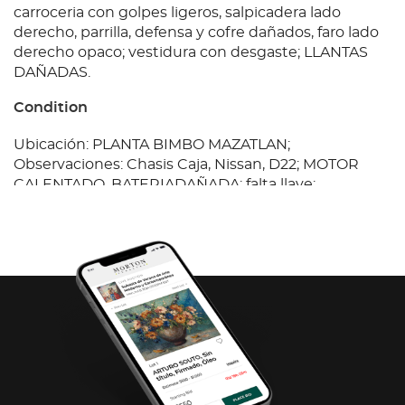
carroceria con golpes ligeros, salpicadera lado
derecho, parrilla, defensa y cofre dañados, faro lado
derecho opaco; vestidura con desgaste; LLANTAS
DAÑADAS.
Condition
Ubicación: PLANTA BIMBO MAZATLAN;
Observaciones: Chasis Caja, Nissan, D22; MOTOR
CALENTADO, BATERIADAÑADA; falta llave;
TRANSMISION DAÑADA; chasis con corrosion;
carroceria con golpes ligeros, salpicadera lado
derecho, parrilla, defensa y cofre dañados, faro lado
derecho opaco; vestidura con desgaste; LLANTAS
DAÑADAS.