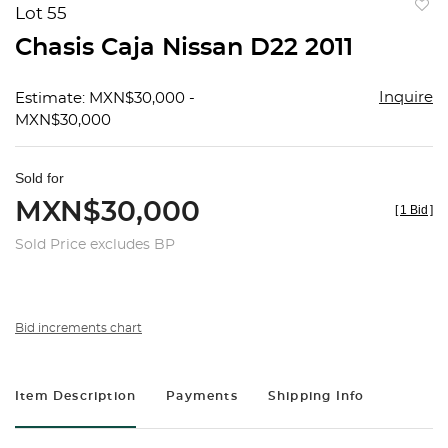
Lot 55
to
Chasis Caja Nissan D22 2011
favorit
Inquire
Estimate: MXN$30,000 -
MXN$30,000
Sold for
MXN$30,000
[
1 Bid
]
Sold Price excludes BP
Bid increments chart
Item Description
Payments
Shipping Info