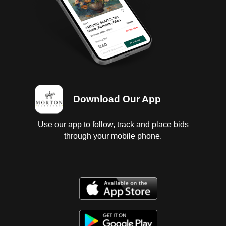
vestiduras regulares, instrumentos sin probar,
carroceria con golpes ligeros, llantas lisas y dañadas;
baja 2026; Es Probable Se Entreguen Algunos
Documentos En Copia, Es Responsabilidad Del
Comprador Certificarla.
Download Our App
Use our app to follow, track and place bids
through your mobile phone.