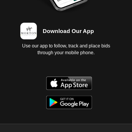
bomba clutch, frenos, marcha, palanca velocidades
dañada, batería dañada, diferencial ruido, daño en
barra cardan Unidad sin prueba de arranque, motor
con fugas de aceite, sin transmision, bateria dañada,
Download Our App
frenos delanteros desarmados incompletos, sin
cardan, computadora desmontada, desclochada, sin
llave, interiores dañados, vestiduras regulares,
Use our app to follow, track and place bids
instrumentos sin probar, carroceria con golpes
through your mobile phone.
ligeros, sin parrilla, llantas lisas y dañadas.; baja 2026;
Es Probable Se Entreguen Algunos Documentos En
Copia, Es Responsabilidad Del Comprador
Certificarla.