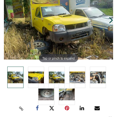
Tap or pinch to expand