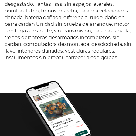
desgastado, llantas lisas, sin espejos laterales,
bomba clutch, frenos, marcha, palanca velocidades
dañada, batería dañada, diferencial ruido, daño en
barra cardan Unidad sin prueba de arranque, motor
con fugas de aceite, sin transmision, bateria dañada,
frenos delanteros desarmados incompletos, sin
cardan, computadora desmontada, desclochada, sin
llave, interiores dañados, vestiduras regulares,
instrumentos sin probar, carroceria con golpes
ligeros, sin parrilla, llantas lisas y dañadas.; baja 2026;
Es Probable Se Entreguen Algunos Documentos En
Copia, Es Responsabilidad Del Comprador
Certificarla.
Condition
Ubicación: CD MANTE TALLER EXTERNO;
Observaciones: Chasis Caja, Nissan, D22 Daño en
motor amarrado, transmisión dañada, bomba de
agua radiador, faros dañados, asiento cabina
desgastado, llantas lisas, sin espejos laterales,