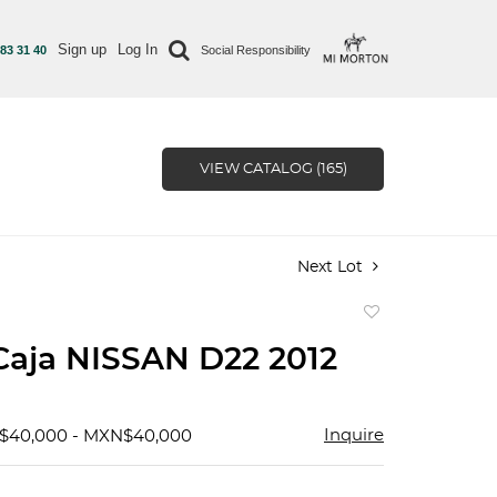
Sign up
Log In
 83 31 40
Social Responsibility
VIEW CATALOG (165)
Next Lot
Add
to
Caja NISSAN D22 2012
favorite
Inquire
N$40,000 - MXN$40,000