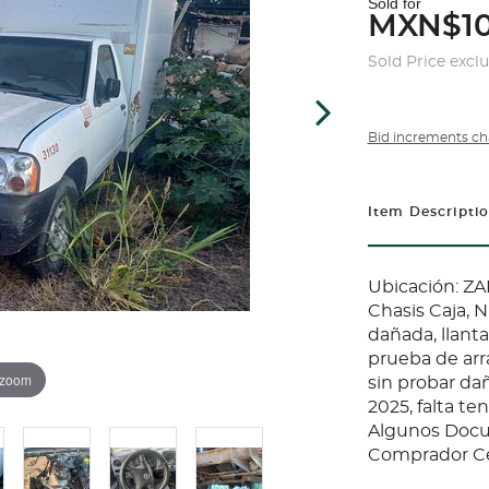
Sold for
MXN$10
Sold Price excl
Bid increments ch
Item Descripti
Ubicación: Z
Chasis Caja, N
dañada, llanta
prueba de arr
 zoom
sin probar dañ
2025, falta t
Algunos Docu
Comprador Cer