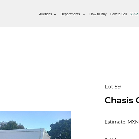
Auctions
Departments
How to Buy
How to Sell
55 52
Lot 59
Chasis 
Estimate: MX