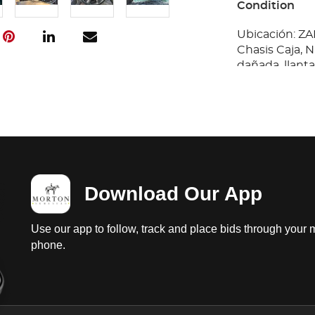
Condition
Ubicación: Z
Chasis Caja, N
dañada, llanta
prueba de arr
sin probar dañ
2025, falta t
Algunos Docu
Comprador Cer
Download Our App
Use our app to follow, track and place bids through your 
phone.