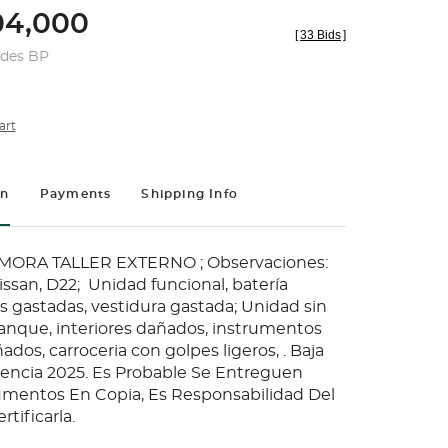
4,000
[
33 Bids
]
udes BP
art
on
Payments
Shipping Info
AMORA TALLER EXTERNO ; Observaciones:
issan, D22; Unidad funcional, batería
s gastadas, vestidura gastada; Unidad sin
anque, interiores dañados, instrumentos
ados, carroceria con golpes ligeros, . Baja
enencia 2025. Es Probable Se Entreguen
mentos En Copia, Es Responsabilidad Del
tificarla.