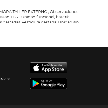
AMORA TALLER EXTERNO ; Observaciones:
issan, D22; Unidad funcional, batería
s gastadas, vestidura gastada; Unidad sin
anque, interiores dañados, instrumentos
ados, carroceria con golpes ligeros, . Baja
enencia 2025. Es Probable Se Entreguen
mentos En Copia, Es Responsabilidad Del
tificarla.
mobile