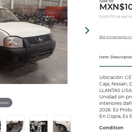
Sold for
MXN$10
Sold Price excl
Bid increments ch
Item Descripti
Ubicación: C
Caja, Nissan
LLANTAS LISA
Unidad sin pr
 zoom
interiores dañ
2026. Es Pro
En Copia, Es 
Condition