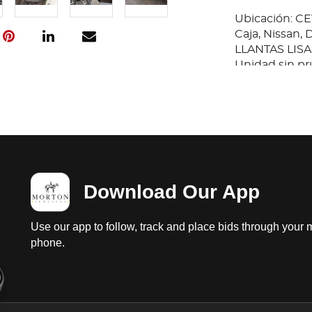
Ubicación: C
Caja, Nissan
LLANTAS LISA
Unidad sin pr
interiores dañ
2026. Es Pro
En Copia, Es 
Download Our App
Use our app to follow, track and place bids through your 
phone.