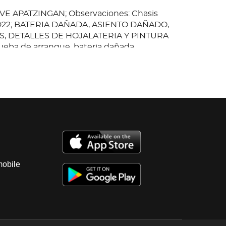
EVE APATZINGAN; Observaciones: Chasis
, D22; BATERIA DAÑADA, ASIENTO DAÑADO,
S, DETALLES DE HOJALATERIA Y PINTURA
ueba de arranque, bateria dañada,
ados, carroseria con golpes ligeros. . Baja
bable Se Entreguen Algunos Documentos
Responsabilidad Del Comprador Certificarla.
mobile