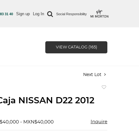
Sign up
Log In
 83 31 40
Social Responsibility
VIEW CATALOG (165)
Next Lot
Add
to
Caja NISSAN D22 2012
favorite
Inquire
N$40,000 - MXN$40,000