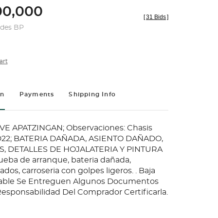
0,000
[
31 Bids
]
udes BP
art
on
Payments
Shipping Info
EVE APATZINGAN; Observaciones: Chasis
, D22; BATERIA DAÑADA, ASIENTO DAÑADO,
S, DETALLES DE HOJALATERIA Y PINTURA
ueba de arranque, bateria dañada,
ados, carroseria con golpes ligeros. . Baja
bable Se Entreguen Algunos Documentos
Responsabilidad Del Comprador Certificarla.