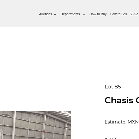
Auctions
Departments
How to Buy
How to Sell
55 52
Lot 85
Chasis 
Estimate: MX