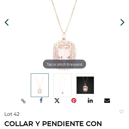
Tap or pinch to expand
Lot 42
to
COLLAR Y PENDIENTE CON
favorit