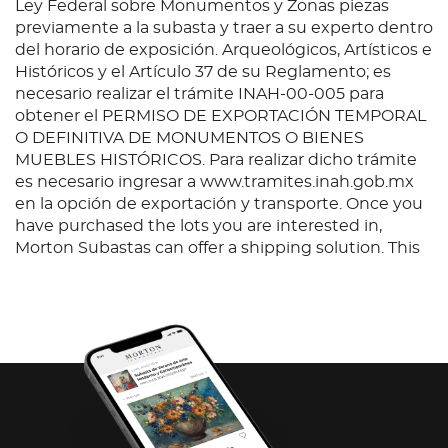
Ley Federal sobre Monumentos y Zonas piezas
previamente a la subasta y traer a su experto dentro
del horario de exposición. Arqueológicos, Artísticos e
Históricos y el Artículo 37 de su Reglamento; es
necesario realizar el trámite INAH-00-005 para
obtener el PERMISO DE EXPORTACIÓN TEMPORAL
O DEFINITIVA DE MONUMENTOS O BIENES
MUEBLES HISTÓRICOS. Para realizar dicho trámite
es necesario ingresar a www.tramites.inah.gob.mx
en la opción de exportación y transporte. Once you
have purchased the lots you are interested in,
Morton Subastas can offer a shipping solution. This
shipping company will be able to answer any
questions you may have in regards to delivery,
either before or after the auction has been
completed.