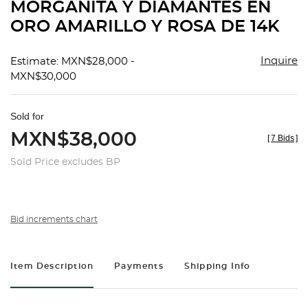
MORGANITA Y DIAMANTES EN
ORO AMARILLO Y ROSA DE 14K
Inquire
Estimate: MXN$28,000 -
MXN$30,000
Sold for
MXN$38,000
[
7 Bids
]
Sold Price excludes BP
Bid increments chart
Item Description
Payments
Shipping Info