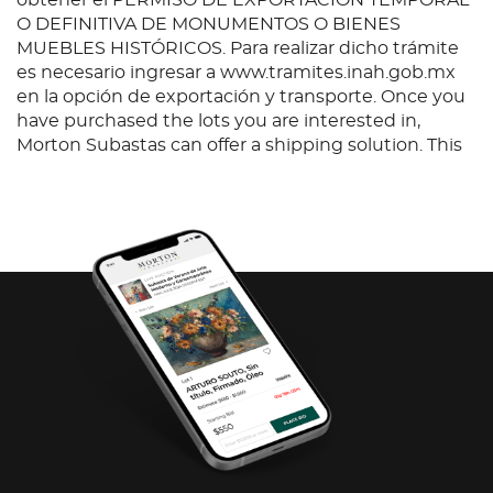
obtener el PERMISO DE EXPORTACIÓN TEMPORAL
O DEFINITIVA DE MONUMENTOS O BIENES
MUEBLES HISTÓRICOS. Para realizar dicho trámite
es necesario ingresar a www.tramites.inah.gob.mx
en la opción de exportación y transporte. Once you
have purchased the lots you are interested in,
Morton Subastas can offer a shipping solution. This
shipping company will be able to answer any
questions you may have in regards to delivery,
either before or after the auction has been
completed.