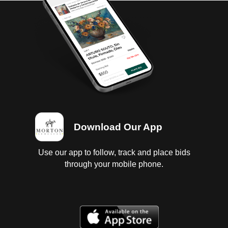
REFERENCIAS DE PORCELANA, CRISTALERÍA,
MOBILIARIO, DECORACIÓN Algunos títulos:
Halcyon days enamels 1996-1997. Vienne 1900. Glass
on metal, the enamelist´s magazine, diferentes
números. Diferentes formatos. Encuadernados en
pasta dura y rústica Piezas: 55 Total de piezas: 75
Download Our App
Use our app to follow, track and place bids
through your mobile phone.