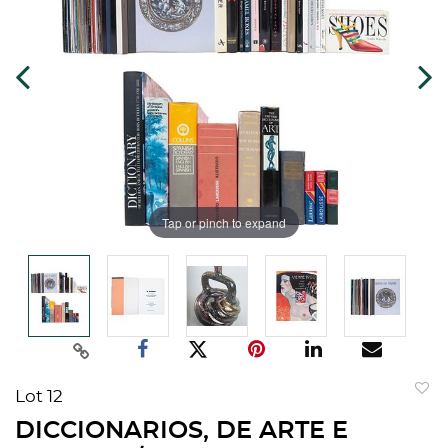
Tap or pinch to expand
Lot 12
to
DICCIONARIOS, DE ARTE E
favorit