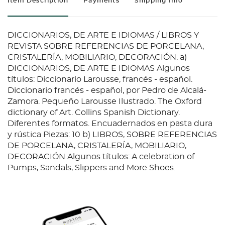
Item Description
Payments
Shipping Info
DICCIONARIOS, DE ARTE E IDIOMAS / LIBROS Y
REVISTA SOBRE REFERENCIAS DE PORCELANA,
CRISTALERÍA, MOBILIARIO, DECORACIÓN. a)
DICCIONARIOS, DE ARTE E IDIOMAS Algunos
títulos: Diccionario Larousse, francés - español.
Diccionario francés - español, por Pedro de Alcalá-
Zamora. Pequeño Larousse Ilustrado. The Oxford
dictionary of Art. Collins Spanish Dictionary.
Diferentes formatos. Encuadernados en pasta dura
y rústica Piezas: 10 b) LIBROS, SOBRE REFERENCIAS
DE PORCELANA, CRISTALERÍA, MOBILIARIO,
DECORACIÓN Algunos títulos: A celebration of
Pumps, Sandals, Slippers and More Shoes.
Eyeglasses. El Bronze en museus de les comarques
de Tarragona. English Enamel Boxes from the
eighteenth to the twentieth centuries. Art of the
Barovier. Diferentes formatos. Encuadernados en
pasta dura y rústica Piezas: 15 c) REVISTAS, SOBRE