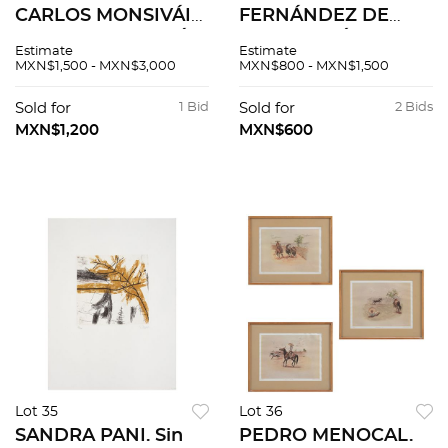
CARLOS MONSIVÁIS.
FERNÁNDEZ DE
BODA EN JUCHITÁN
ECHEVERRÍA.
Estimate
Estimate
/ DÍAS DE GUARDAR.
HISTORIA DE LA
MXN$1,500 - MXN$3,000
MXN$800 - MXN$1,500
México, 1948/71.
FUNDACIÓN DE LA
Firmados y dediados
CIUDAD DE PUEBLA
Sold for
1 Bid
Sold for
2 Bids
por los autores.
DE LOS ÁNGELES.
MXN$1,200
MXN$600
Piezas: 2.
MÉXICO, 1931. Tomos
I-II en un vol.
Lot 35
Lot 36
SANDRA PANI. Sin
PEDRO MENOCAL.