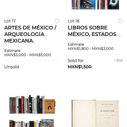
Lot 17
Lot 18
ARTES DE MÉXICO /
LIBROS SOBRE
ARQUEOLOGIA
MÉXICO, ESTADOS Y
MEXICANA.
SUS RIQUEZAS
Estimate
REVISTAS Varios
NATURALES Y
MXN$1,800 - MXN$3,000
Estimate
números.
FOLKLORE. Pzs 40
MXN$3,000 - MXN$5,000
Encuadernados en
Sold for
1 Bid
rústica Piezas: 99
Unsold
MXN$1,500