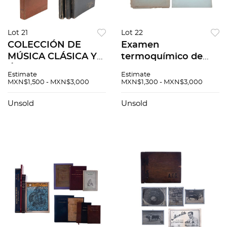
Lot 21
Lot 22
COLECCIÓN DE
Examen
MÚSICA CLÁSICA Y
termoquímico de
ÓPERA SIGLO XX His
algunas reacciones
Estimate
Estimate
Masters Voice RCA
relativas a la
MXN$1,500 - MXN$3,000
MXN$1,300 - MXN$3,000
1938 y 1940
Formación del
Grandiosas Obras
Cloruro de Plata /
Unsold
Unsold
Maestras
Método
Orquestales. Pzs 6
rápido,Cualitativo.
Pzs 2