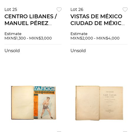
Lot 25
Lot 26
CENTRO LIBANES /
VISTAS DE MÉXICO
MANUEL PÉREZ
CIUDAD DE MÉXICO,
CORONADO -Centro
TAMPICO, PUEBLA
Estimate
Estimate
Libanes A.C. Unidad
21 Postales y
MXN$1,300 - MXN$3,000
MXN$2,000 - MXN$4,000
Cultural
fotopostales.
inauguración Galería
Algunas con notas al
Unsold
Unsold
de Arte, Carpeta
reverso.
conmemorativa..Pzas:2