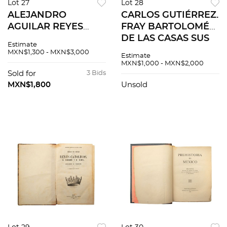
Lot 27
Lot 28
ALEJANDRO
CARLOS GUTIÉRREZ.
AGUILAR REYES
FRAY BARTOLOMÉ
(DIRECTOR). LA
DE LAS CASAS SUS
Estimate
AFICIÓN MAGAZINE.
TIEMPOS Y SU
MXN$1,300 - MXN$3,000
Estimate
MÉXICO: CÍA.
APOSTOLADO.
MXN$1,000 - MXN$2,000
PERIODÍSTICA "LA
MADRID: IMPRENTA
Sold for
3 Bids
AFICIÓN", 1933-34.
DE FORTANET, 1878
MXN$1,800
Unsold
Números 1-12 en un
volumen