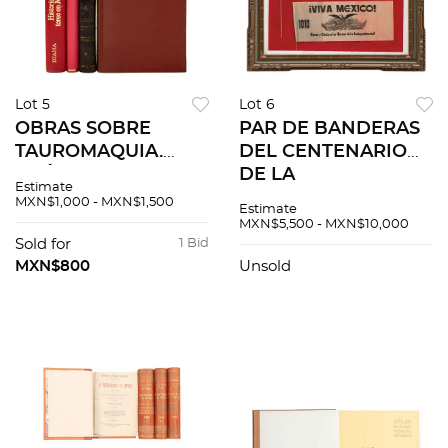
Lot 5
Lot 6
OBRAS SOBRE
PAR DE BANDERAS
TAUROMAQUIA.
DEL CENTENARIO
CRÓNICAS DE
DE LA
Estimate
TOROS / PONCIANO
INDEPENDENCIA
MXN$1,000 - MXN$1,500
Estimate
DÍAZ / HISTORIA
MÉXICO, S XX En
MXN$5,500 - MXN$10,000
DEL TOREO EN
papel china con asta
Sold for
1 Bid
MÉXICO / MUERTE
de madera.
MXN$800
Unsold
DE AZÚCAR. Piezas:
Enmarcadas juntas
4.