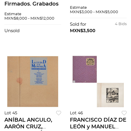
Firmados. Grabados
fechado 1984.
Estimate
al aguafuerte 16 /
Grabado 28 / 50. 25 x
MXN$3,000 - MXN$5,000
Estimate
195. 38x27cm
16 cm grabado / 26 x
MXN$8,000 - MXN$12,000
medidas totales cu /
18 cm carpeta
Sold for
4 Bids
40x29x3cm carpeta.
Unsold
MXN$3,500
Pzas: 11
Lot 45
Lot 46
ANÍBAL ANGULO,
FRANCISCO DÍAZ DE
AARÓN CRUZ,
LEÓN y MANUEL