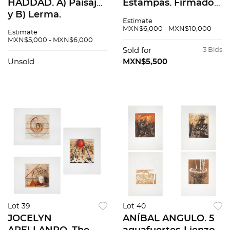
HADDAD. A) Paisaje
Estampas. Firmados.
y B) Lerma.
Grabado, xilografias
Estimate
Firmadas y fechadas
y litografía con
MXN$6,000 - MXN$10,000
Estimate
78 y 79. Acuarelas
diferente tiraje.
MXN$5,000 - MXN$6,000
sobre papel. 50 x 68
Medidas variables.
Sold for
3 Bids
cm cu. Pzas: 2
Pzas: 12.
Unsold
MXN$5,500
Lot 39
Lot 40
JOCELYN
ANÍBAL ANGULO. 5