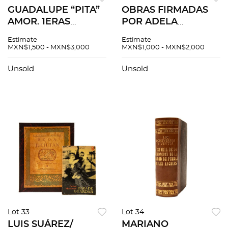
GUADALUPE “PITA”
OBRAS FIRMADAS
AMOR. 1ERAS
POR ADELA
EDICIONES.
PALACIOS. Piezas: 15
Estimate
Estimate
DÉCIMAS A DIOS
MXN$1,500 - MXN$3,000
MXN$1,000 - MXN$2,000
(FIRMADO)
/GALERÍA DE
Unsold
Unsold
TÍTERES/
SIRVIÉNDOLE A
DIOS/ EL
ZOOLOGICO. Piezas:
4
Lot 33
Lot 34
LUIS SUÁREZ/
MARIANO