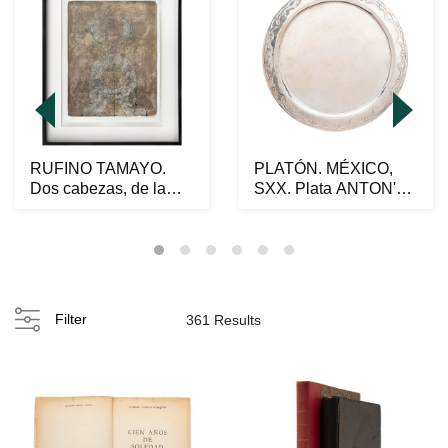
RUFINO TAMAYO.
PLATÓN. MÉXICO,
Dos cabezas, de la
SXX. Plata ANTON'S
carpeta Mujeres,
Ley 0.930; diseño li...
1969...
Filter
361 Results