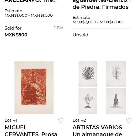
ARELLANPO. The
aguafuertes-Lienzo
Photograph as
de Piedra. Firmados
Estimate
Magical Object.
y fechados 2000.
MXN$1,000 - MXN$1,500
Estimate
Firmadas y fechadas
Grabados al
MXN$8,000 - MXN$12,000
1988. Plata gelatina.
aguafuerte 44 / 50.
Sold for
1 Bid
28 x 35.5 cm
39.5x31cm papel cu
MXN$800
Unsold
medidas totales cu.
Pzas: 2
Lot 41
Lot 42
MIGUEL
ARTISTAS VARIOS.
CERVANTES. Prosa
Un almanaque de