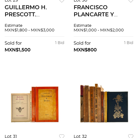
Lot 29
Lot 30
GUILLERMO H.
FRANCISCO
PRESCOTT.
PLANCARTE Y
HISTORIA DEL
NAVARRETE.
Estimate
Estimate
REINADO DE LOS
PREHISTORIA DE
MXN$1,800 - MXN$3,000
MXN$1,000 - MXN$2,000
REYES CATÓLICOS
MÉXICO. TLALPAM,
D. FERNANDO Y DA.
D. F., 1923. Obra
Sold for
1 Bid
Sold for
1 Bid
ISABEL MADRID,
póstuma
MXN$1,500
MXN$800
1855. 2 LÁMINAS
Lot 31
Lot 32