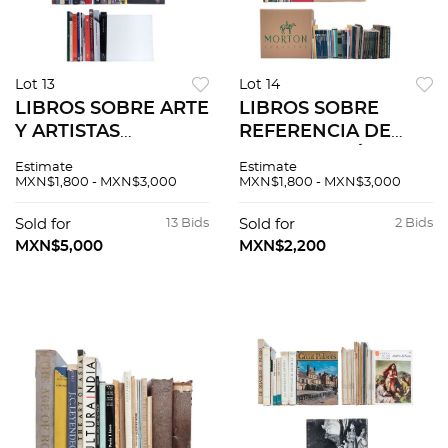
Lot 13
Lot 14
LIBROS SOBRE ARTE
LIBROS SOBRE
Y ARTISTAS
REFERENCIA DE
EUROPEO. Cómo
BIBLIOGRAFÍA,
Estimate
Estimate
hablar de arte a los
HISTORIA DEL ARTE
MXN$1,800 - MXN$3,000
MXN$1,800 - MXN$3,000
niños. How to read
.- LIBROS SOBRE
painting lessons
REFERENCIA DE
Sold for
13 Bids
Sold for
2 Bids
from the old... Pzs 67
BIBLIOGRAFÍA,
MXN$5,000
MXN$2,200
HISTORIA DEL ARTE
Pzs 399