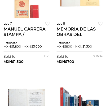
Lot 7
Lot 8
MANUEL CARRERA
MEMORIA DE LAS
STAMPA /
OBRAS DEL
VICTORIANO
SISTEMA DE
Estimate
Estimate
SALADO ÁLVAREZ
DRENAJE
MXN$1,800 - MXN$3,000
MXN$800 - MXN$1,500
EL ESCUDO
PROFUNDO DEL
NACIONAL /
DISTRITO FEDERAL.
Sold for
1 Bid
Sold for
2 Bids
ARCHIVALIA
MÉXICO:
MXN$1,500
MXN$700
MEXICANA / LA
DEPARTAMENTO
INTERVENCIÓN Y EL
DEL DISTRITO
IMPERIO. Pzs 6
FEDERAL. Pzs 4