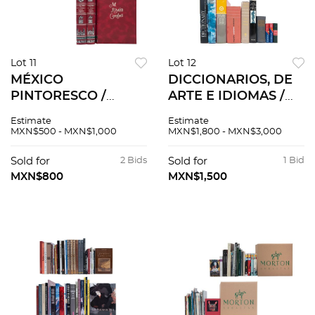
Lot 11
Lot 12
MÉXICO
DICCIONARIOS, DE
PINTORESCO /
ARTE E IDIOMAS /
IRAPUATO EN EL
LIBROS Y REVISTA
Estimate
Estimate
TIEMPO / MÉXICO Y
SOBRE
MXN$500 - MXN$1,000
MXN$1,800 - MXN$3,000
SUS ALREDEDORES.
REFERENCIAS DE
Pzs 5
PORCELANA,
Sold for
2 Bids
Sold for
1 Bid
CRISTALERÍA,
MXN$800
MXN$1,500
MOBILIARIO,
DECORACIÓN. Pzs
75