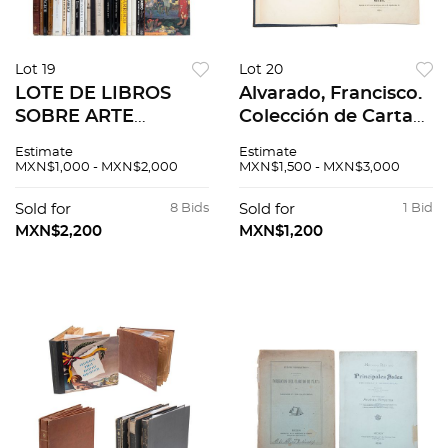
Lot 19
Lot 20
LOTE DE LIBROS
Alvarado, Francisco.
SOBRE ARTE
Colección de Cartas
EUROPEO,
Sobre Bienes
Estimate
Estimate
DIFERENTES
Eclesiásticos que
MXN$1,000 - MXN$2,000
MXN$1,500 - MXN$3,000
ÉPOCAS. Pzs 42
bajo el título de
Filósofo Rancio
Sold for
8 Bids
Sold for
1 Bid
escribio. México, 1851
MXN$2,200
MXN$1,200