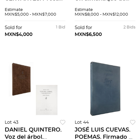
de la calavera.
espinas. Firmados.
Estimate
Estimate
Firmados. Grabados
Grabados al
MXN$5,000 - MXN$7,000
MXN$8,000 - MXN$12,000
7 / 30. 56 x 42 cm cu
aguafuerte 15/100.
/ 59.5 x 49.5 x 1 cm
41x30.5cm papel cu /
Sold for
1 Bid
Sold for
2 Bids
carpeta. Piezas: 3
43x33x1.5cm carpeta.
MXN$4,000
MXN$6,500
Pzas: 12
Lot 43
Lot 44
DANIEL QUINTERO.
JOSÉ LUIS CUEVAS.
Voz del árbol.
POEMAS. Firmado y