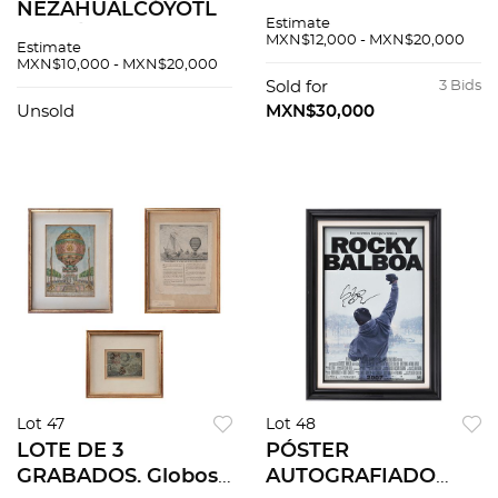
NEZAHUALCÓYOTL
TOUSSAINT. Treinta
Estimate
GALVÁN, DANIEL
asuntos mexicanos.
MXN$12,000 - MXN$20,000
Estimate
MANZANO Y JUAN
Firmadas por
MXN$10,000 - MXN$20,000
MANUEL SALAZAR.
Francisco Díaz de
Sold for
3 Bids
La ciudad y su
León. Xilografías
Unsold
MXN$30,000
memoria. Firmados.
11/104. Pza: 30
Grabados P:5
Lot 47
Lot 48
LOTE DE 3
PÓSTER
GRABADOS. Globos
AUTOGRAFIADO