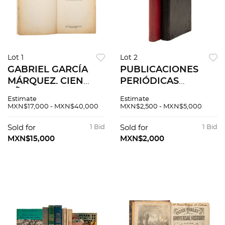
Lot 1
Lot 2
GABRIEL GARCÍA
PUBLICACIONES
MÁRQUEZ. CIEN
PERIÓDICAS
AÑOS DE SOLEDAD.
TAURINAS. SOL Y
Estimate
Estimate
BUENOS AIRES:
SOMBRA / BLANCO
MXN$17,000 - MXN$40,000
MXN$2,500 - MXN$5,000
EDITORIAL
Y NEGRO / LOS
SUDAMERICANA,
TOROS / SOL Y
Sold for
1 Bid
Sold for
1 Bid
1967. Primera
ARENA. Piezas: 2
MXN$15,000
MXN$2,000
edición