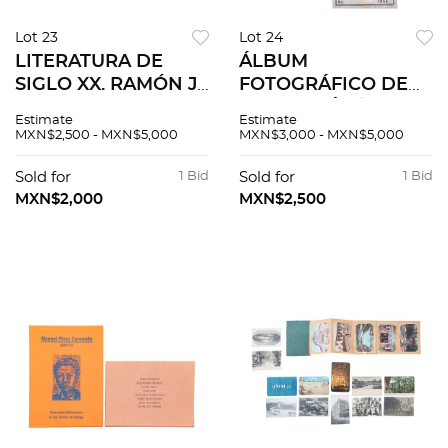
Lot 23
Lot 24
LITERATURA DE
ÁLBUM
SIGLO XX. RAMÓN J.
FOTOGRÁFICO DE
SENDER
CHARRERÍA /
Estimate
Estimate
MEXICAYOTL
SUERTES TAURINAS
MXN$2,500 - MXN$5,000
MXN$3,000 - MXN$5,000
MÉXICO: EDICIONES
Y LA PLAZA MÉXICO.
QUETZAL, 1941. PZS
Pzs 6
Sold for
1 Bid
Sold for
1 Bid
11
MXN$2,000
MXN$2,500