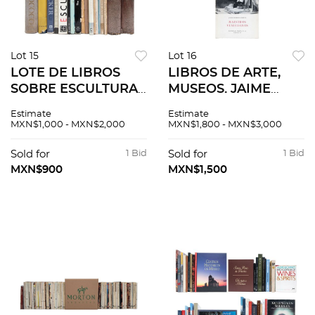
Lot 15
Lot 16
LOTE DE LIBROS
LIBROS DE ARTE,
SOBRE ESCULTURA
MUSEOS. JAIME
Y ARTE EUROPEO.
TORRES BODET.
Estimate
Estimate
Pzs 20
MAESTROS
MXN$1,000 - MXN$2,000
MXN$1,800 - MXN$3,000
VENECIANOS.
MÉXICO, 1962.
Sold for
1 Bid
Sold for
1 Bid
Firmado y dedicado
MXN$900
MXN$1,500
por el autor. PZS, 48