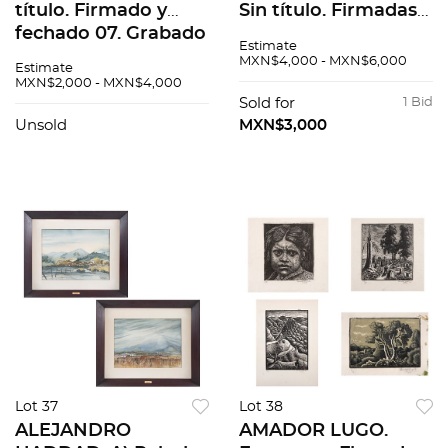
título. Firmado y
Sin título. Firmadas y
fechado 07. Grabado
fechadas 1976.
Estimate
al aguafuerte y
Litografías offset.
MXN$4,000 - MXN$6,000
Estimate
aguatinta 4 / 200.
50x70cm medidas
MXN$2,000 - MXN$4,000
14.5 x 14.5 cm
totales cu. Pzas: 7
Sold for
1 Bid
imagen / 35 x 26 cm
Unsold
MXN$3,000
papel
Lot 37
Lot 38
ALEJANDRO
AMADOR LUGO.