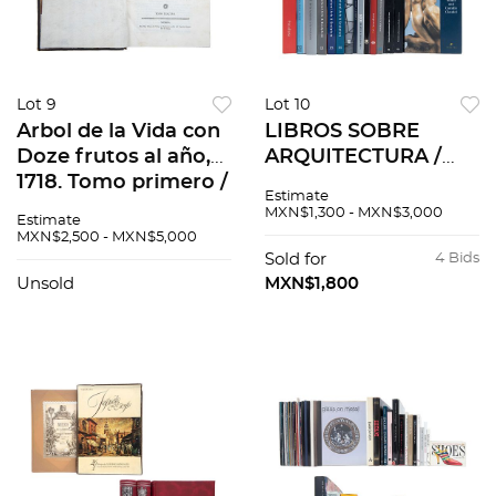
Lot 9
Lot 10
Arbol de la Vida con
LIBROS SOBRE
Doze frutos al año,
ARQUITECTURA /
1718. Tomo primero /
ESCULTURA.
Estimate
Bibliotheca
Diccionario de
MXN$1,300 - MXN$3,000
Estimate
Canonica, Tomus
escultores
MXN$2,500 - MXN$5,000
quartus, 1764. Pzs 4
mexicanos del siglo
Sold for
4 Bids
XX. Tomos I-II.
Unsold
MXN$1,800
Auguste Rodin.
Pzs15