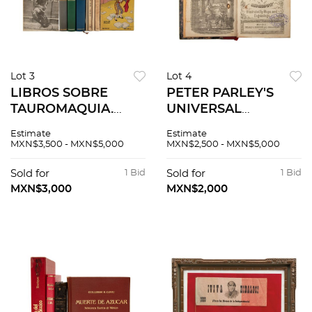
Lot 3
Lot 4
LIBROS SOBRE
PETER PARLEY'S
TAUROMAQUIA.
UNIVERSAL
Siete títulos
HISTORY, ON THE
Estimate
Estimate
dedicados y
BASIS OF
MXN$3,500 - MXN$5,000
MXN$2,500 - MXN$5,000
firmados por el
GEOGRAPHY.
autor. Pzas: 9
ILLUSTRATED BY
Sold for
1 Bid
Sold for
1 Bid
MAPS AND
MXN$3,000
MXN$2,000
ENGRAVINGS NEW
YORK: IVISON &
PHINNEY, 1857.