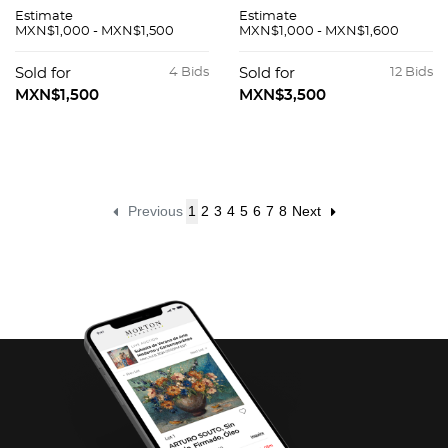
aerostáticos.
POR SYLVESTER
Estimate
Estimate
Medidas variables.
STALLONE. Rocky
MXN$1,000 - MXN$1,500
MXN$1,000 - MXN$1,600
Piezas: 3
Balboa. Firmado por
Sylvester Stallone.
Sold for
4 Bids
Sold for
12 Bids
Impresión digital
MXN$1,500
MXN$3,500
Previous
1
2
3
4
5
6
7
8
Next