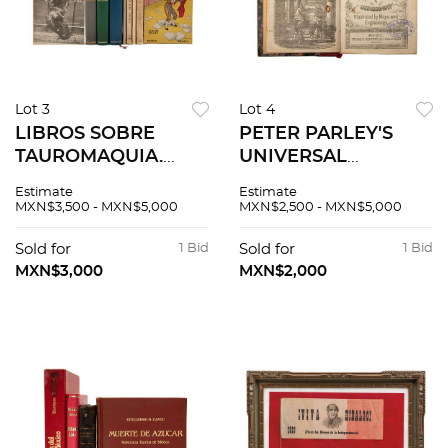
Lot 3
Lot 4
LIBROS SOBRE
PETER PARLEY'S
TAUROMAQUIA.
UNIVERSAL
Siete títulos
HISTORY, ON THE
Estimate
Estimate
dedicados y
BASIS OF
MXN$3,500 - MXN$5,000
MXN$2,500 - MXN$5,000
firmados por el
GEOGRAPHY.
autor. Pzas: 9
ILLUSTRATED BY
Sold for
1 Bid
Sold for
1 Bid
MAPS AND
MXN$3,000
MXN$2,000
ENGRAVINGS NEW
YORK: IVISON &
PHINNEY, 1857.