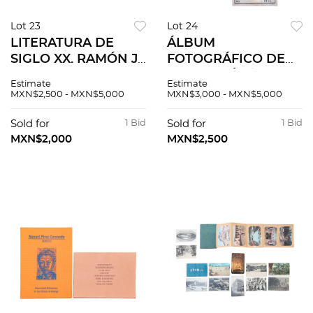
Lot 23
Lot 24
LITERATURA DE
ÁLBUM
SIGLO XX. RAMÓN J.
FOTOGRÁFICO DE
SENDER
CHARRERÍA /
Estimate
Estimate
MEXICAYOTL
SUERTES TAURINAS
MXN$2,500 - MXN$5,000
MXN$3,000 - MXN$5,000
MÉXICO: EDICIONES
Y LA PLAZA MÉXICO.
QUETZAL, 1941. PZS
Pzs 6
Sold for
1 Bid
Sold for
1 Bid
11
MXN$2,000
MXN$2,500