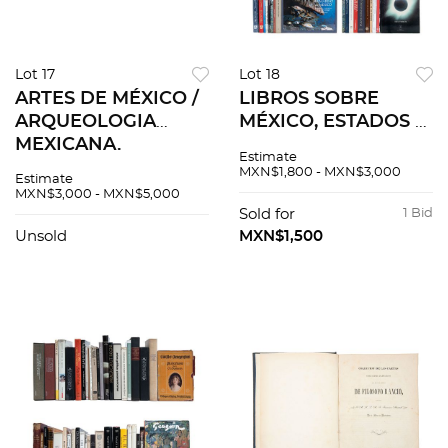
Lot 17
Lot 18
ARTES DE MÉXICO /
LIBROS SOBRE
ARQUEOLOGIA
MÉXICO, ESTADOS Y
MEXICANA.
SUS RIQUEZAS
Estimate
REVISTAS Varios
NATURALES Y
MXN$1,800 - MXN$3,000
Estimate
números.
FOLKLORE. Pzs 40
MXN$3,000 - MXN$5,000
Encuadernados en
Sold for
1 Bid
rústica Piezas: 99
Unsold
MXN$1,500