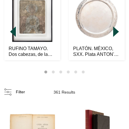
RUFINO TAMAYO.
PLATÓN. MÉXICO,
Dos cabezas, de la
SXX. Plata ANTON'S
carpeta Mujeres,
Ley 0.930; diseño li...
1969...
Filter
361 Results