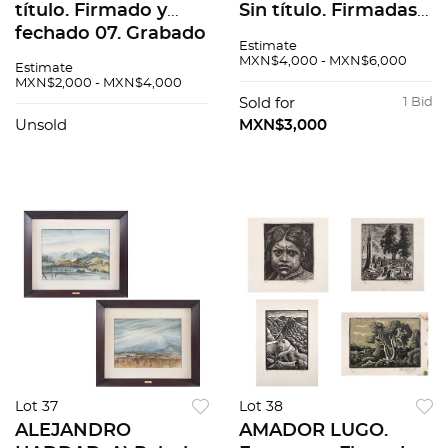
título. Firmado y
Sin título. Firmadas y
fechado 07. Grabado
fechadas 1976.
Estimate
al aguafuerte y
Litografías offset.
MXN$4,000 - MXN$6,000
Estimate
aguatinta 4 / 200.
50x70cm medidas
MXN$2,000 - MXN$4,000
14.5 x 14.5 cm
totales cu. Pzas: 7
Sold for
1 Bid
imagen / 35 x 26 cm
Unsold
MXN$3,000
papel
Lot 37
Lot 38
ALEJANDRO
AMADOR LUGO.