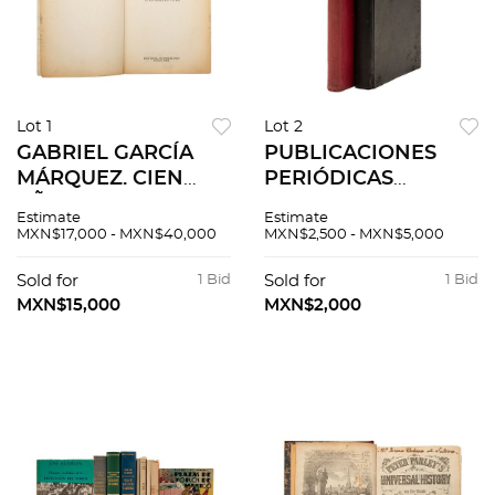
Lot 1
Lot 2
GABRIEL GARCÍA
PUBLICACIONES
MÁRQUEZ. CIEN
PERIÓDICAS
AÑOS DE SOLEDAD.
TAURINAS. SOL Y
Estimate
Estimate
BUENOS AIRES:
SOMBRA / BLANCO
MXN$17,000 - MXN$40,000
MXN$2,500 - MXN$5,000
EDITORIAL
Y NEGRO / LOS
SUDAMERICANA,
TOROS / SOL Y
Sold for
1 Bid
Sold for
1 Bid
1967. Primera
ARENA. Piezas: 2
MXN$15,000
MXN$2,000
edición