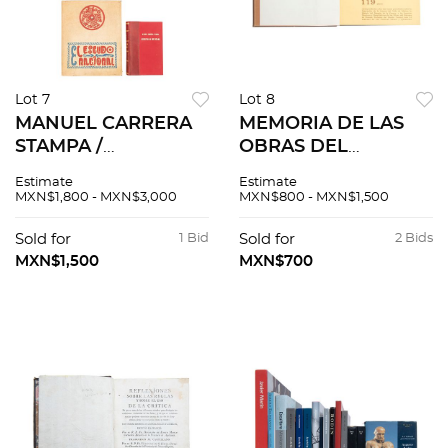
Lot 7
Lot 8
MANUEL CARRERA
MEMORIA DE LAS
STAMPA /
OBRAS DEL
VICTORIANO
SISTEMA DE
Estimate
Estimate
SALADO ÁLVAREZ
DRENAJE
MXN$1,800 - MXN$3,000
MXN$800 - MXN$1,500
EL ESCUDO
PROFUNDO DEL
NACIONAL /
DISTRITO FEDERAL.
Sold for
1 Bid
Sold for
2 Bids
ARCHIVALIA
MÉXICO:
MXN$1,500
MXN$700
MEXICANA / LA
DEPARTAMENTO
INTERVENCIÓN Y EL
DEL DISTRITO
IMPERIO. Pzs 6
FEDERAL. Pzs 4