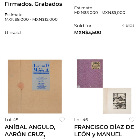
Firmados. Grabados
fechado 1984.
Estimate
al aguafuerte 16 /
Grabado 28 / 50. 25 x
MXN$3,000 - MXN$5,000
Estimate
195. 38x27cm
16 cm grabado / 26 x
MXN$8,000 - MXN$12,000
medidas totales cu /
18 cm carpeta
Sold for
4 Bids
40x29x3cm carpeta.
Unsold
MXN$3,500
Pzas: 11
Lot 45
Lot 46
ANÍBAL ANGULO,
FRANCISCO DÍAZ DE
AARÓN CRUZ,
LEÓN y MANUEL