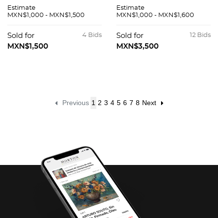
aerostáticos.
POR SYLVESTER
Estimate
Estimate
Medidas variables.
STALLONE. Rocky
MXN$1,000 - MXN$1,500
MXN$1,000 - MXN$1,600
Piezas: 3
Balboa. Firmado por
Sylvester Stallone.
Sold for
4 Bids
Sold for
12 Bids
Impresión digital
MXN$1,500
MXN$3,500
Previous
1
2
3
4
5
6
7
8
Next