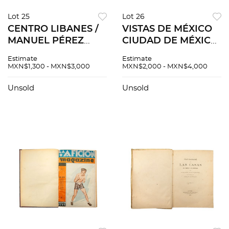
Lot 25
Lot 26
CENTRO LIBANES /
VISTAS DE MÉXICO
MANUEL PÉREZ
CIUDAD DE MÉXICO,
CORONADO -Centro
TAMPICO, PUEBLA
Estimate
Estimate
Libanes A.C. Unidad
21 Postales y
MXN$1,300 - MXN$3,000
MXN$2,000 - MXN$4,000
Cultural
fotopostales.
inauguración Galería
Algunas con notas al
Unsold
Unsold
de Arte, Carpeta
reverso.
conmemorativa..Pzas:2