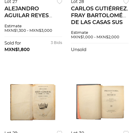
Lot 27
Lot 28
ALEJANDRO
CARLOS GUTIÉRREZ.
AGUILAR REYES
FRAY BARTOLOMÉ
(DIRECTOR). LA
DE LAS CASAS SUS
Estimate
AFICIÓN MAGAZINE.
TIEMPOS Y SU
MXN$1,300 - MXN$3,000
Estimate
MÉXICO: CÍA.
APOSTOLADO.
MXN$1,000 - MXN$2,000
PERIODÍSTICA "LA
MADRID: IMPRENTA
Sold for
3 Bids
AFICIÓN", 1933-34.
DE FORTANET, 1878
MXN$1,800
Unsold
Números 1-12 en un
volumen