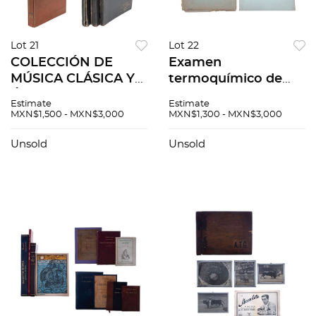
Lot 21
Lot 22
COLECCIÓN DE
Examen
MÚSICA CLÁSICA Y
termoquímico de
ÓPERA SIGLO XX His
algunas reacciones
Estimate
Estimate
Masters Voice RCA
relativas a la
MXN$1,500 - MXN$3,000
MXN$1,300 - MXN$3,000
1938 y 1940
Formación del
Grandiosas Obras
Cloruro de Plata /
Unsold
Unsold
Maestras
Método
Orquestales. Pzs 6
rápido,Cualitativo.
Pzs 2