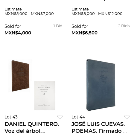
de la calavera.
espinas. Firmados.
Estimate
Estimate
Firmados. Grabados
Grabados al
MXN$5,000 - MXN$7,000
MXN$8,000 - MXN$12,000
7 / 30. 56 x 42 cm cu
aguafuerte 15/100.
/ 59.5 x 49.5 x 1 cm
41x30.5cm papel cu /
Sold for
1 Bid
Sold for
2 Bids
carpeta. Piezas: 3
43x33x1.5cm carpeta.
MXN$4,000
MXN$6,500
Pzas: 12
Lot 43
Lot 44
DANIEL QUINTERO.
JOSÉ LUIS CUEVAS.
Voz del árbol.
POEMAS. Firmado y