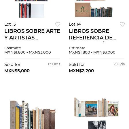
Lot 13
Lot 14
LIBROS SOBRE ARTE
LIBROS SOBRE
Y ARTISTAS
REFERENCIA DE
EUROPEO. Cómo
BIBLIOGRAFÍA,
Estimate
Estimate
hablar de arte a los
HISTORIA DEL ARTE
MXN$1,800 - MXN$3,000
MXN$1,800 - MXN$3,000
niños. How to read
.- LIBROS SOBRE
painting lessons
REFERENCIA DE
Sold for
13 Bids
Sold for
2 Bids
from the old... Pzs 67
BIBLIOGRAFÍA,
MXN$5,000
MXN$2,200
HISTORIA DEL ARTE
Pzs 399