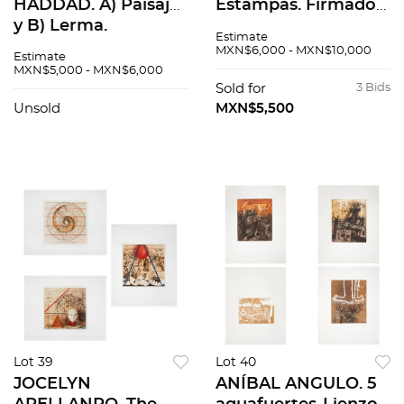
HADDAD. A) Paisaje
Estampas. Firmados.
y B) Lerma.
Grabado, xilografias
Estimate
Firmadas y fechadas
y litografía con
MXN$6,000 - MXN$10,000
Estimate
78 y 79. Acuarelas
diferente tiraje.
MXN$5,000 - MXN$6,000
sobre papel. 50 x 68
Medidas variables.
Sold for
3 Bids
cm cu. Pzas: 2
Pzas: 12.
Unsold
MXN$5,500
Lot 39
Lot 40
JOCELYN
ANÍBAL ANGULO. 5