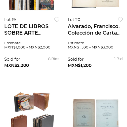
Lot 19
Lot 20
LOTE DE LIBROS
Alvarado, Francisco.
SOBRE ARTE
Colección de Cartas
EUROPEO,
Sobre Bienes
Estimate
Estimate
DIFERENTES
Eclesiásticos que
MXN$1,000 - MXN$2,000
MXN$1,500 - MXN$3,000
ÉPOCAS. Pzs 42
bajo el título de
Filósofo Rancio
Sold for
8 Bids
Sold for
1 Bid
escribio. México, 1851
MXN$2,200
MXN$1,200