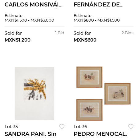
CARLOS MONSIVÁIS.
FERNÁNDEZ DE
BODA EN JUCHITÁN
ECHEVERRÍA.
Estimate
Estimate
/ DÍAS DE GUARDAR.
HISTORIA DE LA
MXN$1,500 - MXN$3,000
MXN$800 - MXN$1,500
México, 1948/71.
FUNDACIÓN DE LA
Firmados y dediados
CIUDAD DE PUEBLA
Sold for
1 Bid
Sold for
2 Bids
por los autores.
DE LOS ÁNGELES.
MXN$1,200
MXN$600
Piezas: 2.
MÉXICO, 1931. Tomos
I-II en un vol.
Lot 35
Lot 36
SANDRA PANI. Sin
PEDRO MENOCAL.