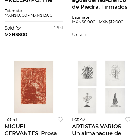
ARELLANPO. The
aguafuertes-Lienzo
Photograph as
de Piedra. Firmados
Estimate
Magical Object.
y fechados 2000.
MXN$1,000 - MXN$1,500
Estimate
Firmadas y fechadas
Grabados al
MXN$8,000 - MXN$12,000
1988. Plata gelatina.
aguafuerte 44 / 50.
Sold for
1 Bid
28 x 35.5 cm
39.5x31cm papel cu
MXN$800
Unsold
medidas totales cu.
Pzas: 2
Lot 41
Lot 42
MIGUEL
ARTISTAS VARIOS.
CERVANTES. Prosa
Un almanaque de