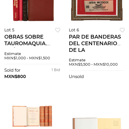
Lot 5
Lot 6
OBRAS SOBRE
PAR DE BANDERAS
TAUROMAQUIA.
DEL CENTENARIO
CRÓNICAS DE
DE LA
Estimate
TOROS / PONCIANO
INDEPENDENCIA
MXN$1,000 - MXN$1,500
Estimate
DÍAZ / HISTORIA
MÉXICO, S XX En
MXN$5,500 - MXN$10,000
DEL TOREO EN
papel china con asta
Sold for
1 Bid
MÉXICO / MUERTE
de madera.
MXN$800
Unsold
DE AZÚCAR. Piezas:
Enmarcadas juntas
4.