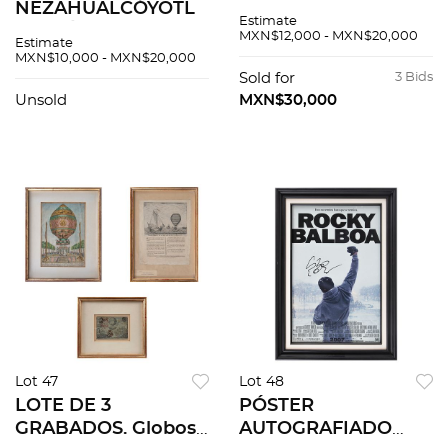
NEZAHUALCÓYOTL
TOUSSAINT. Treinta
Estimate
GALVÁN, DANIEL
asuntos mexicanos.
MXN$12,000 - MXN$20,000
Estimate
MANZANO Y JUAN
Firmadas por
MXN$10,000 - MXN$20,000
MANUEL SALAZAR.
Francisco Díaz de
Sold for
3 Bids
La ciudad y su
León. Xilografías
Unsold
MXN$30,000
memoria. Firmados.
11/104. Pza: 30
Grabados P:5
Lot 47
Lot 48
LOTE DE 3
PÓSTER
GRABADOS. Globos
AUTOGRAFIADO