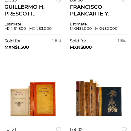
Lot 29
Lot 30
GUILLERMO H.
FRANCISCO
PRESCOTT.
PLANCARTE Y
HISTORIA DEL
NAVARRETE.
Estimate
Estimate
REINADO DE LOS
PREHISTORIA DE
MXN$1,800 - MXN$3,000
MXN$1,000 - MXN$2,000
REYES CATÓLICOS
MÉXICO. TLALPAM,
D. FERNANDO Y DA.
D. F., 1923. Obra
Sold for
1 Bid
Sold for
1 Bid
ISABEL MADRID,
póstuma
MXN$1,500
MXN$800
1855. 2 LÁMINAS
Lot 31
Lot 32