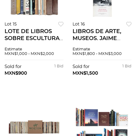
Lot 15
Lot 16
LOTE DE LIBROS
LIBROS DE ARTE,
SOBRE ESCULTURA
MUSEOS. JAIME
Y ARTE EUROPEO.
TORRES BODET.
Estimate
Estimate
Pzs 20
MAESTROS
MXN$1,000 - MXN$2,000
MXN$1,800 - MXN$3,000
VENECIANOS.
MÉXICO, 1962.
Sold for
1 Bid
Sold for
1 Bid
Firmado y dedicado
MXN$900
MXN$1,500
por el autor. PZS, 48