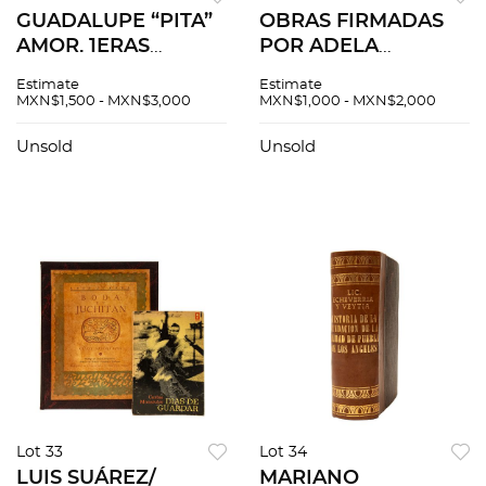
GUADALUPE “PITA”
OBRAS FIRMADAS
AMOR. 1ERAS
POR ADELA
EDICIONES.
PALACIOS. Piezas: 15
Estimate
Estimate
DÉCIMAS A DIOS
MXN$1,500 - MXN$3,000
MXN$1,000 - MXN$2,000
(FIRMADO)
/GALERÍA DE
Unsold
Unsold
TÍTERES/
SIRVIÉNDOLE A
DIOS/ EL
ZOOLOGICO. Piezas:
4
Lot 33
Lot 34
LUIS SUÁREZ/
MARIANO