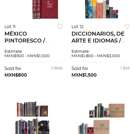
Lot 11
Lot 12
MÉXICO
DICCIONARIOS, DE
PINTORESCO /
ARTE E IDIOMAS /
IRAPUATO EN EL
LIBROS Y REVISTA
Estimate
Estimate
TIEMPO / MÉXICO Y
SOBRE
MXN$500 - MXN$1,000
MXN$1,800 - MXN$3,000
SUS ALREDEDORES.
REFERENCIAS DE
Pzs 5
PORCELANA,
Sold for
2 Bids
Sold for
1 Bid
CRISTALERÍA,
MXN$800
MXN$1,500
MOBILIARIO,
DECORACIÓN. Pzs
75