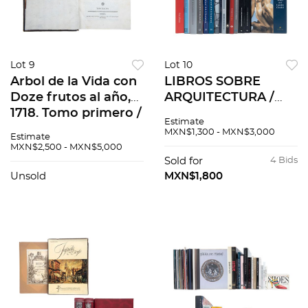
Lot 9
Lot 10
Arbol de la Vida con
LIBROS SOBRE
Doze frutos al año,
ARQUITECTURA /
1718. Tomo primero /
ESCULTURA.
Estimate
Bibliotheca
Diccionario de
MXN$1,300 - MXN$3,000
Estimate
Canonica, Tomus
escultores
MXN$2,500 - MXN$5,000
quartus, 1764. Pzs 4
mexicanos del siglo
Sold for
4 Bids
XX. Tomos I-II.
Unsold
MXN$1,800
Auguste Rodin.
Pzs15