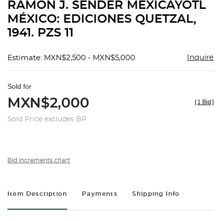
RAMÓN J. SENDER MEXICAYOTL
MÉXICO: EDICIONES QUETZAL,
1941. PZS 11
Inquire
Estimate: MXN$2,500 - MXN$5,000
Sold for
MXN$2,000
[
1 Bid
]
Sold Price excludes BP
Bid increments chart
Item Description
Payments
Shipping Info