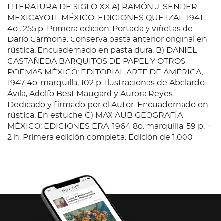
LITERATURA DE SIGLO XX A) RAMÓN J. SENDER
MEXICAYOTL MÉXICO: EDICIONES QUETZAL, 1941
4o., 255 p. Primera edición. Portada y viñetas de
Darío Carmona. Conserva pasta anterior original en
rústica. Encuadernado en pasta dura. B) DANIEL
CASTAÑEDA BARQUITOS DE PAPEL Y OTROS
POEMAS MÉXICO: EDITORIAL ARTE DE AMÉRICA,
1947 4o. marquilla, 102 p. Ilustraciones de Abelardo
Ávila, Adolfo Best Maugard y Aurora Reyes.
Dedicado y firmado por el Autor. Encuadernado en
rústica. En estuche C) MAX AUB GEOGRAFÍA
MÉXICO: EDICIONES ERA, 1964 8o. marquilla, 59 p. +
2 h. Primera edición completa. Edición de 1,000
ejemplares. Encuadernado en rústica. D) MAX AUB
DOCUMENTA 1903-1972. VALENCIA: GENERALITAT
VALENCIANA. 2003. 4o. marquilla, 73 p. + 1 h.
Exposición: Centro Cultural Santo Domingo, Oaxaca
(México), septiembre-octubre de 2003; Centro
Cultural Español, México D. F. (México), octubre de
2003-enero de 2004. Encuadernado en rústica E)