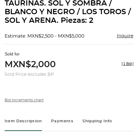
TAURINAS. SOL Y SOMBRA /
BLANCO Y NEGRO / LOS TOROS /
SOL Y ARENA. Piezas: 2
Inquire
Estimate: MXN$2,500 - MXN$5,000
Sold for
MXN$2,000
[
1 Bid
]
Sold Price excludes BP
Bid increments chart
Item Description
Payments
Shipping Info