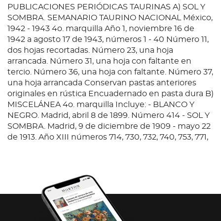
PUBLICACIONES PERIÓDICAS TAURINAS A) SOL Y
SOMBRA. SEMANARIO TAURINO NACIONAL México,
1942 - 1943 4o. marquilla Año 1, noviembre 16 de
1942 a agosto 17 de 1943, números 1 - 40 Número 11,
dos hojas recortadas. Número 23, una hoja
arrancada. Número 31, una hoja con faltante en
tercio. Número 36, una hoja con faltante. Número 37,
una hoja arrancada Conservan pastas anteriores
originales en rústica Encuadernado en pasta dura B)
MISCELÁNEA 4o. marquilla Incluye: - BLANCO Y
NEGRO. Madrid, abril 8 de 1899. Número 414 - SOL Y
SOMBRA. Madrid, 9 de diciembre de 1909 - mayo 22
de 1913. Año XIII números 714, 730, 732, 740, 753, 771,
786, 787, 789, 892 y 900 - LOS TOROS. Madrid,
septiembre 23 de 1909 - mayo 11 de 1910. Año I,
números 20, 21, 47, 51 y 53. Números encuadernados
discontinuos - SOL Y ARENA. México, diciembre 15
de 1921. Número 8 Encuadernado en pasta dura,
lomo en piel Piezas totales: 2