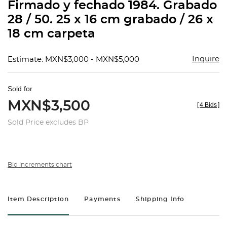
Firmado y fechado 1984. Grabado
28 / 50. 25 x 16 cm grabado / 26 x
18 cm carpeta
Inquire
Estimate: MXN$3,000 - MXN$5,000
Sold for
MXN$3,500
[
4 Bids
]
Sold Price excludes BP
Bid increments chart
Item Description
Payments
Shipping Info