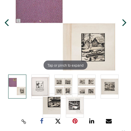
Tap or pinch to expand