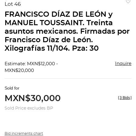
Lot 46
to
FRANCISCO DÍAZ DE LEÓN y
favorit
MANUEL TOUSSAINT. Treinta
asuntos mexicanos. Firmadas por
Francisco Díaz de León.
Xilografías 11/104. Pza: 30
Inquire
Estimate: MXN$12,000 -
MXN$20,000
Sold for
MXN$30,000
[
3 Bids
]
Sold Price excludes BP
Bid increments chart