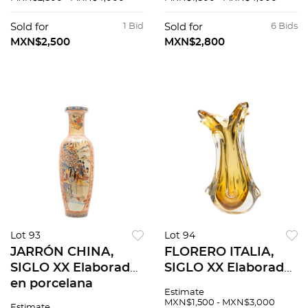
porcelana blanca
orgánico Decoración
Sellado Cuernavaca
con motivos lineales
Sold for
1 Bid
Sold for
6 Bids
Acabado brillante 40
y geométri...
MXN$2,500
MXN$2,800
x 50 x 25 cm
Lot 93
Lot 94
JARRÓN CHINA,
FLORERO ITALIA,
SIGLO XX Elaborado
SIGLO XX Elaborado
en porcelana
en cristal de Murano
Estimate
policromada
Acabado somerso en
MXN$1,500 - MXN$3,000
Estimate