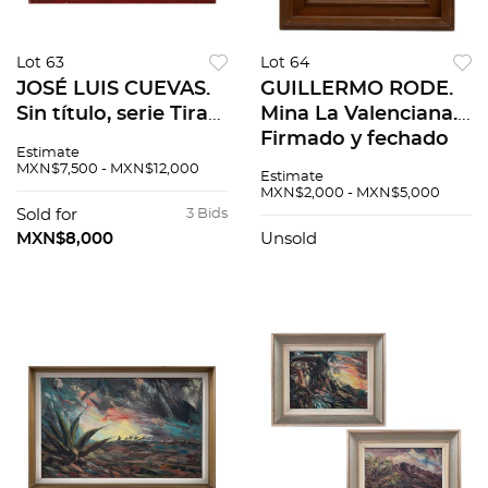
Lot 63
Lot 64
JOSÉ LUIS CUEVAS.
GUILLERMO RODE.
Sin título, serie Tira
Mina La Valenciana.
cómica. Firmado y
Firmado y fechado
Estimate
fechado 03. Grabado
76. Lápiz sobre
MXN$7,500 - MXN$12,000
Estimate
al aguafuerte 51 /
papel. 23 x 27 cm
MXN$2,000 - MXN$5,000
100. 38 x 77 cm
Sold for
3 Bids
medidas totales
MXN$8,000
Unsold