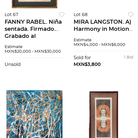
Lot 67
Lot 68
FANNY RABEL. Niña
MIRA LANGSTON. A)
sentada. Firmado.
Harmony in Motion.
Grabado al
Firmada. Impresión
Estimate
aguafuerte y
6/15. 60x60cm. B)
MXN$4,000 - MXN$6,000
Estimate
aguatinta 11 / 20. 38.5
Prismatic Fusion.
MXN$20,000 - MXN$30,000
x 30 cm medidas
Firmada. Impresión
Sold for
1 Bid
totales
7/15. 65 x 66 cm. Pzs:
Unsold
MXN$3,800
2