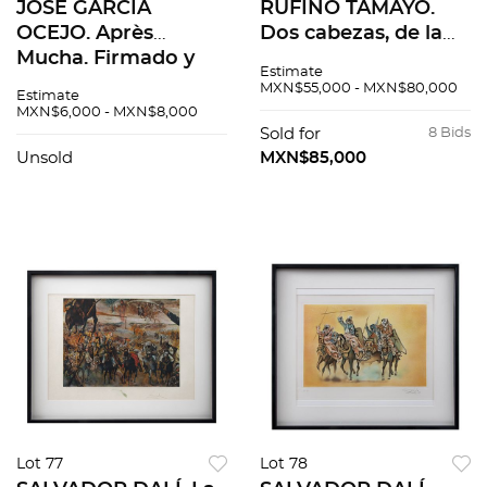
JOSÉ GARCÍA
RUFINO TAMAYO.
OCEJO. Après
Dos cabezas, de la
Mucha. Firmado y
carpeta Mujeres,
Estimate
fechado 78. Lápiz
1969. Firmada.
MXN$55,000 - MXN$80,000
Estimate
sobre papel. 50 x 70
Litografía H. C. 76 x
MXN$6,000 - MXN$8,000
cm
56 cm medidas
Sold for
8 Bids
totales
Unsold
MXN$85,000
Lot 77
Lot 78