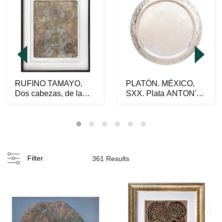
RUFINO TAMAYO.
PLATÓN. MÉXICO,
Dos cabezas, de la
SXX. Plata ANTON'S
carpeta Mujeres,
Ley 0.930; diseño li...
1969...
Filter
361 Results