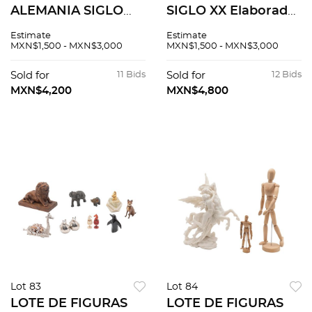
ALEMANIA SIGLO
SIGLO XX Elaborado
XXI De la marca
en madera laqueada
Estimate
Estimate
Versace Elaborado
en color rojo Interior
MXN$1,500 - MXN$3,000
MXN$1,500 - MXN$3,000
en porcelana
color negro Diseño
policromada Sellado
esférico
Sold for
11 Bids
Sold for
12 Bids
Rosenthal Modelo
MXN$4,200
MXN$4,800
Medusa...
Lot 83
Lot 84
LOTE DE FIGURAS
LOTE DE FIGURAS