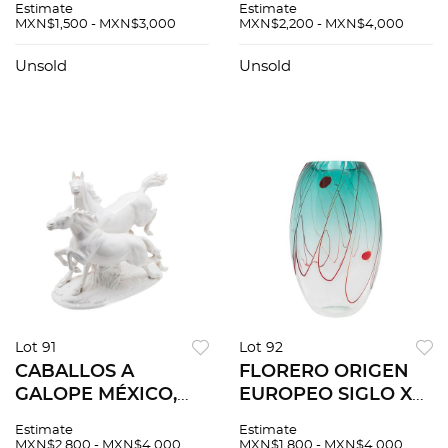
Estimate
Estimate
XX Elaborados en
en cristal
MXN$1,500 - MXN$3,000
MXN$2,200 - MXN$4,000
porcelana verde
transparente
olivo Sellados
Decoración facetada
Unsold
Unsold
Wedgwood 2 piezas
12 piezas
Lot 91
Lot 92
CABALLOS A
FLORERO ORIGEN
GALOPE MÉXICO,
EUROPEO SIGLO XX
SIGLO XX
Elaborado en cristal
Estimate
Estimate
Elaborados en
de Murano Diseño
MXN$2,800 - MXN$4,000
MXN$1,800 - MXN$4,000