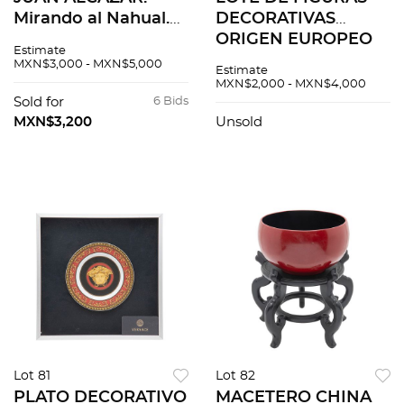
Mirando al Nahual.
DECORATIVAS
Firmado y fechado
ORIGEN EUROPEO
Estimate
96. Grabado al
SIGLO XX Elaboradas
MXN$3,000 - MXN$5,000
Estimate
aguafuerte y
en porcelana
MXN$2,000 - MXN$4,000
aguatinta 47 / 50. 44
policromada
Sold for
6 Bids
x 58 cm imagen / 54
Selladas Royal
MXN$3,200
Unsold
x 72 cm papel
Doulton, 3 piezas
Lot 81
Lot 82
PLATO DECORATIVO
MACETERO CHINA