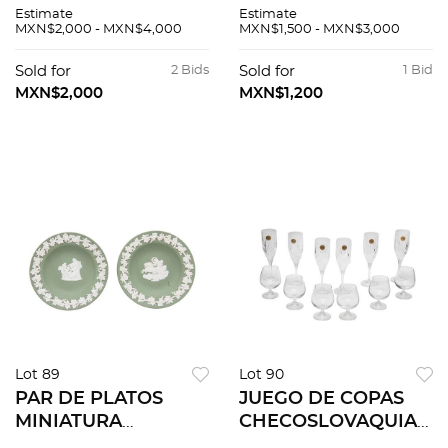
SIGLO XX Elaborado
en porcelana blanca
Estimate
Estimate
en cristal
Decoración floral en
MXN$2,000 - MXN$4,000
MXN$1,500 - MXN$3,000
transparente
color rojo Diseño
Decoración punta
semi esférico
Sold for
2 Bids
Sold for
1 Bid
diamante Diseño
MXN$2,000
MXN$1,200
oval De la marca Iris
Lot 89
Lot 90
PAR DE PLATOS
JUEGO DE COPAS
MINIATURA
CHECOSLOVAQUIA,
INGLATERRA, SIGLO
SIGLO XX Elaboradas