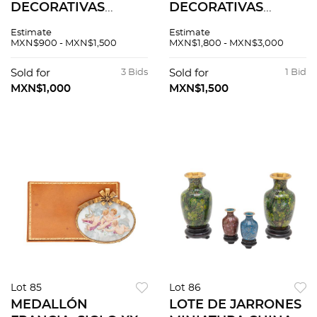
DECORATIVAS
DECORATIVAS
SIGLO XX Elaboradas
SIGLO XX Madera y
Estimate
Estimate
en diversos
resina; modelos
MXN$900 - MXN$1,500
MXN$1,800 - MXN$3,000
materiales: marfil,
diferentes Consta
madera, plomo,
de: 2 modelos y
Sold for
3 Bids
Sold for
1 Bid
otros.
escultura, 3 pzs
MXN$1,000
MXN$1,500
Lot 85
Lot 86
MEDALLÓN
LOTE DE JARRONES