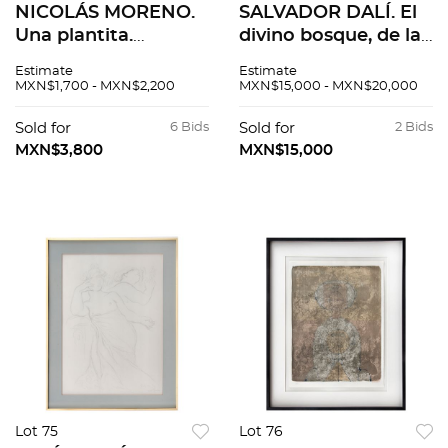
NICOLÁS MORENO.
SALVADOR DALÍ. El
Una plantita.
divino bosque, de la
Firmado. Grabado a
serie La Divine
Estimate
Estimate
la punta seca 12 / 30.
Comédie. Firmada a
MXN$1,700 - MXN$2,200
MXN$15,000 - MXN$20,000
28 x 19 cm medidas
lápiz. Xilografía sin
totales
núm. de tiraje. 33 x
Sold for
6 Bids
Sold for
2 Bids
26 cm medidas tot
MXN$3,800
MXN$15,000
Lot 75
Lot 76