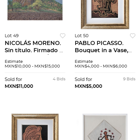
Lot 49
Lot 50
NICOLÁS MORENO.
PABLO PICASSO.
Sin título. Firmado y
Bouquet in a Vase,
fechado 1990. Óleo
del libro Grabados al
Estimate
Estimate
sobre tela sobre
linóleo. Sin firma.
MXN$10,000 - MXN$15,000
MXN$4,000 - MXN$6,000
madera. 40 x 60 cm.
Grabado al linóleo
Con certificado.
sin número de tiraje.
Sold for
4 Bids
Sold for
9 Bids
26 x 22 cm medidas
MXN$11,000
MXN$5,000