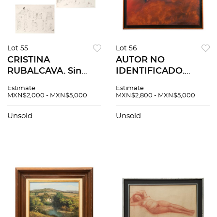
Lot 55
Lot 56
CRISTINA
AUTOR NO
RUBALCAVA. Sin
IDENTIFICADO.
título. Firmadas y
Abstracto. Firmado y
Estimate
Estimate
fechadas 96.
fechado 1988. Óleo
MXN$2,000 - MXN$5,000
MXN$2,800 - MXN$5,000
Litografías 46 / 50 y
sobre tela. 80 x 100
45 / 50. 56 x 76 cm.
cm
Unsold
Unsold
Piezas: 3