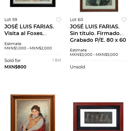
Lot 59
Lot 60
JOSÉ LUIS FARIAS.
JOSÉ LUIS FARIAS.
Visita al Foxes.
Sin título. Firmado.
Firmado. Grabado al
Grabado P/E. 80 x 60
Estimate
aguafuerte y
cm medidas totales
MXN$1,000 - MXN$2,000
Estimate
aguatinta Bon à
MXN$3,000 - MXN$5,000
tirer. 80 x 60 cm
Sold for
1 Bid
medidas totales
MXN$800
Unsold