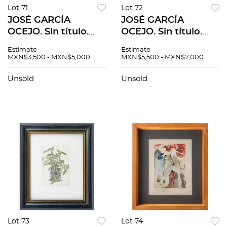
Lot 71
Lot 72
JOSÉ GARCÍA
JOSÉ GARCÍA
OCEJO. Sin título.
OCEJO. Sin título.
Firmada y fechada
Firmado y fechado
Estimate
Estimate
75. Litografía 97 /
74. Lápiz de grafito
MXN$3,500 - MXN$5,000
MXN$5,500 - MXN$7,000
100. 89 x 63 cm
sobre papel. 31 x 40
medidas totales
cm
Unsold
Unsold
Lot 73
Lot 74