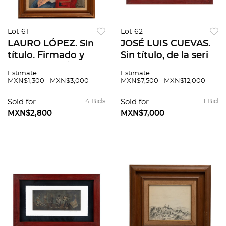
Lot 61
Lot 62
LAURO LÓPEZ. Sin
JOSÉ LUIS CUEVAS.
título. Firmado y
Sin título, de la serie
fechado 82. Óleo
Tira cómica.
Estimate
Estimate
sobre tela. 65.5 x 60
Firmado. Grabado al
MXN$1,300 - MXN$3,000
MXN$7,500 - MXN$12,000
cm
aguafuerte 63 / 100.
38 x 77 cm medidas
Sold for
4 Bids
Sold for
1 Bid
totales
MXN$2,800
MXN$7,000