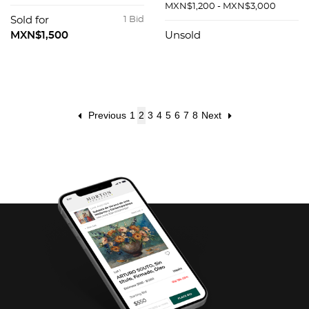
orgánico Decoración
madreperla Diseños
MXN$1,200 - MXN$3,000
sommersa
a manera de pera y
Sold for
1 Bid
multicolor
caja
MXN$1,500
Unsold
Previous
1
2
3
4
5
6
7
8
Next