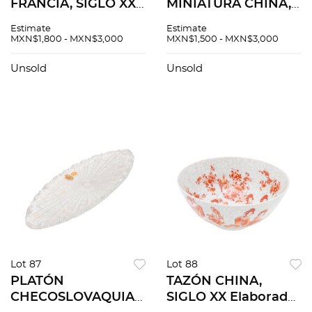
FRANCIA, SIGLO XX
MINIATURA CHINA,
Elaborado en
SIGLO XX
Estimate
Estimate
porcelana y
Elaborados en latón
MXN$1,800 - MXN$3,000
MXN$1,500 - MXN$3,000
aplicaciones de
con técnica de
metal dorado
cloisonne
Unsold
Unsold
Decorado con
Decoración floral.
amorcillos Diseño
Piezas 4
oval
Lot 87
Lot 88
PLATÓN
TAZÓN CHINA,
CHECOSLOVAQUIA,
SIGLO XX Elaborado