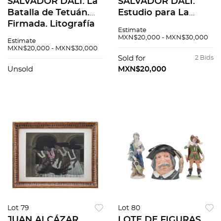
SALVADOR DALÍ. La
SALVADOR DALÍ.
Batalla de Tetuán.
Estudio para La
Firmada. Litografía
batalla de Tetuán.
Estimate
AP 6 / 75. 58 x 43 cm
Firmada. Litografía
MXN$20,000 - MXN$30,000
Estimate
medidas totales
AP 1 / 50. 73 x 52 cm
MXN$20,000 - MXN$30,000
medidas totales
Sold for
2 Bids
Unsold
MXN$20,000
Lot 79
Lot 80
JUAN ALCÁZAR.
LOTE DE FIGURAS