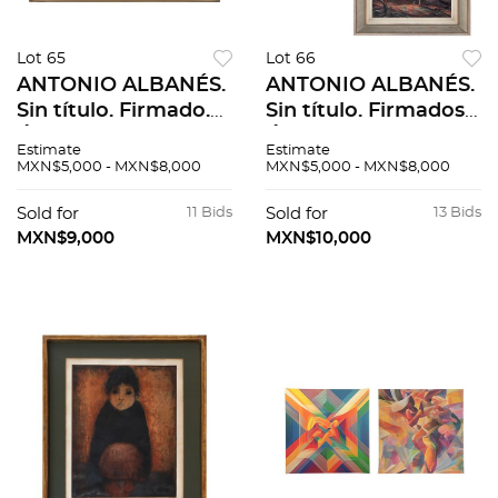
Lot 65
Lot 66
ANTONIO ALBANÉS.
ANTONIO ALBANÉS.
Sin título. Firmado.
Sin título. Firmados.
Óleo sobre tela. 50 x
Óleos sobre tela. 40
Estimate
Estimate
80 cm
x 30 cm medidas de
MXN$5,000 - MXN$8,000
MXN$5,000 - MXN$8,000
cada uno. Piezas: 2
Sold for
11 Bids
Sold for
13 Bids
MXN$9,000
MXN$10,000