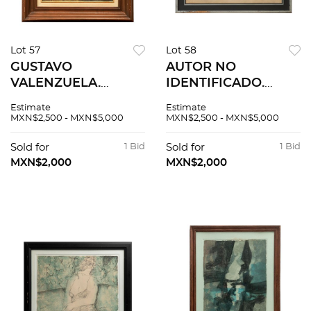
Lot 57
Lot 58
GUSTAVO
AUTOR NO
VALENZUELA.
IDENTIFICADO.
Paisaje. Firmado y
Desnudo femenino.
Estimate
Estimate
fechado 84. Óleo
Sin firma. Sanguina
MXN$2,500 - MXN$5,000
MXN$2,500 - MXN$5,000
sobre tela. 30 x 40
sobre papel. 38 x 70
cm
cm
Sold for
1 Bid
Sold for
1 Bid
MXN$2,000
MXN$2,000