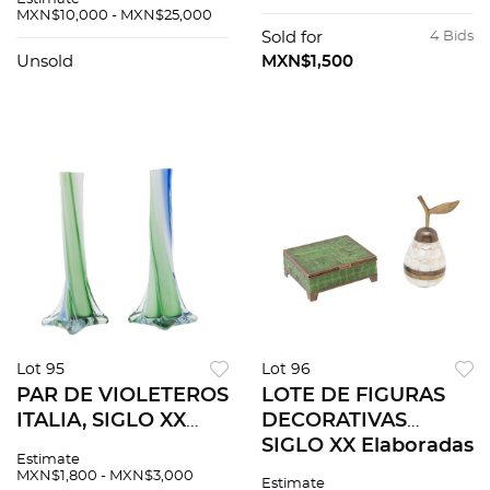
Decoración con
color amarillo
MXN$10,000 - MXN$25,000
escena central
Diseño orgánico
Sold for
4 Bids
cortesana y motivos
Unsold
MXN$1,500
florales, orgánicos...
Lot 95
Lot 96
PAR DE VIOLETEROS
LOTE DE FIGURAS
ITALIA, SIGLO XX
DECORATIVAS
Elaborados en cristal
SIGLO XX Elaboradas
Estimate
de Murano Diseño
en metal y tipo
MXN$1,800 - MXN$3,000
Estimate