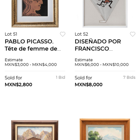
Lot 51
Lot 52
PABLO PICASSO.
DISEÑADO POR
Tête de femme de
FRANCISCO
profil, de Grabados
TOLEDO. Papalote.
Estimate
Estimate
al linóleo. Sin firma.
Firmado. Esténcil y
MXN$3,000 - MXN$4,000
MXN$6,000 - MXN$10,000
Grabado al linóleo
troquel sobre papel
sin núm de tiraje. 26
hecho a mano. 70 x
Sold for
1 Bid
Sold for
7 Bids
x 22 cm med tot
55 cm
MXN$2,800
MXN$8,000