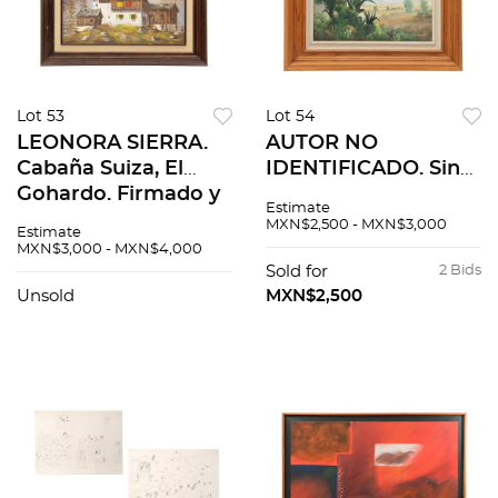
Lot 53
Lot 54
LEONORA SIERRA.
AUTOR NO
Cabaña Suiza, El
IDENTIFICADO. Sin
Gohardo. Firmado y
título. Sin firma.
Estimate
fechado 2001 al
Óleo sobre tela. 30 x
MXN$2,500 - MXN$3,000
Estimate
frente. Óleo sobre
41 cm
MXN$3,000 - MXN$4,000
tela. 46 x 60 cm
Sold for
2 Bids
Unsold
MXN$2,500