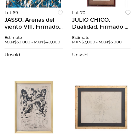
Lot 69
Lot 70
JASSO. Arenas del
JULIO CHICO.
viento VIII. Firmado.
Dualidad. Firmado y
Acrílico sobre lienzo.
fechado 78. Grabado
Estimate
Estimate
90 x 90 cm
y gofrado 12 / 30. 64
MXN$30,000 - MXN$40,000
MXN$3,000 - MXN$5,000
x 23 cm imagen / 70
x 29 cm papel
Unsold
Unsold