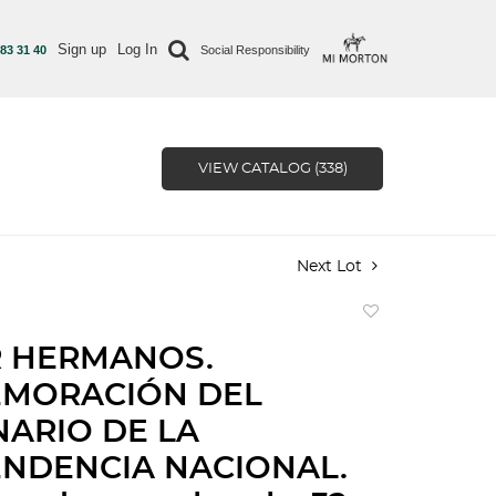
Sign up
Log In
 83 31 40
Social Responsibility
VIEW CATALOG (338)
Next Lot
Add
to
R HERMANOS.
favorite
MORACIÓN DEL
ARIO DE LA
NDENCIA NACIONAL.