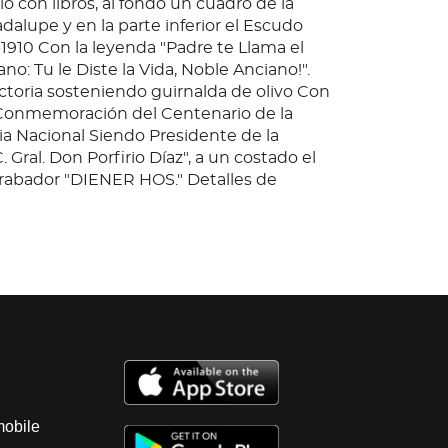
io con libros, al fondo un cuadro de la
alupe y en la parte inferior el Escudo
-1910 Con la leyenda "Padre te Llama el
o: Tu le Diste la Vida, Noble Anciano!".
ictoria sosteniendo guirnalda de olivo Con
 Conmemoración del Centenario de la
 Nacional Siendo Presidente de la
. Gral. Don Porfirio Díaz", a un costado el
rabador "DIENER HOS." Detalles de
Este lote no puede ser enviado fuera del
aracterísticas, por lo que le pedimos que
onsidere. Si tiene dudas al respecto, puede
ectamente con el departamento.
mobile