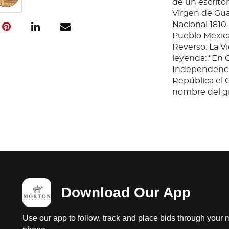
de un escritor
Virgen de Guad
Nacional 1810
Pueblo Mexican
Reverso: La V
leyenda: "En
Independencia
República el C
nombre del g
conservación 
país por sus c
por favor lo c
consultar dir
Download Our App
Use our app to follow, track and place bids through your 