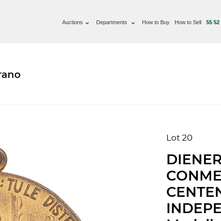
Auctions
Departments
How to Buy
How to Sell
55 52
rano
Lot 20
DIENE
CONME
CENTEN
INDEPE