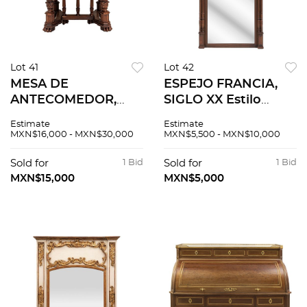
Lot 41
Lot 42
MESA DE
ESPEJO FRANCIA,
ANTECOMEDOR,
SIGLO XX Estilo
FRANCIA, SXX. Estilo
Enrique II. En
Estimate
Estimate
Enrique II. En
madera de nogal
MXN$16,000 - MXN$30,000
MXN$5,500 - MXN$10,000
madera de nogal.
Luna rectangular
Cubierta octagonal,
con borde biselado y
Sold for
1 Bid
Sold for
1 Bid
4 fustes acanalados
remate superior con
MXN$15,000
MXN$5,000
y soportes en garra.
cartela