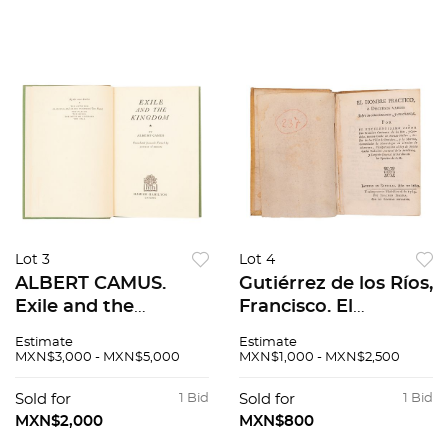
editor César Olmos
Lot 3
Lot 4
ALBERT CAMUS.
Gutiérrez de los Ríos,
Exile and the
Francisco. El
Kingdom. London:
Hombre Práctico o
Estimate
Estimate
Hamish Hamilton,
Discursos Varios
MXN$3,000 - MXN$5,000
MXN$1,000 - MXN$2,500
1958. Primera
Sobre su
edición británica.
Conocimiento y
Sold for
1 Bid
Sold for
1 Bid
Traducción de Justin
Enseñanza. Madrid:
MXN$2,000
MXN$800
O'Brien.
Por J. Ibarra, 1764.