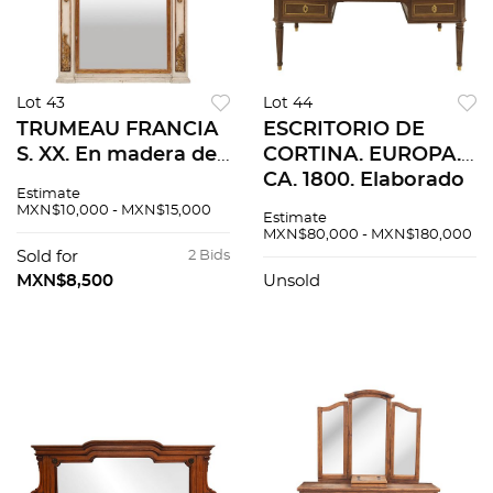
Lot 43
Lot 44
TRUMEAU FRANCIA
ESCRITORIO DE
S. XX. En madera de
CORTINA. EUROPA.
roble con luna
CA. 1800. Elaborado
Estimate
rectangular
en madera
MXN$10,000 - MXN$15,000
Estimate
Decorado con
enchapada con
MXN$80,000 - MXN$180,000
motivos florales
aplicaciones de
Sold for
2 Bids
metal dorado y
MXN$8,500
Unsold
cubierta de mármol
blanco.