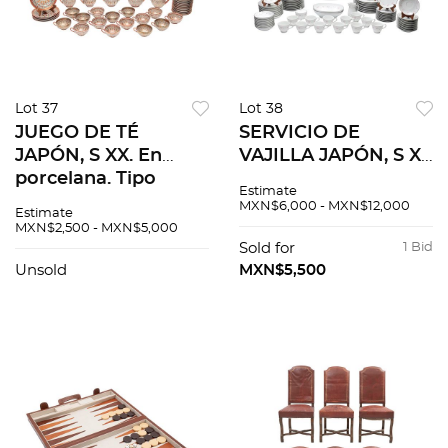
Lot 37
Lot 38
JUEGO DE TÉ
SERVICIO DE
JAPÓN, S XX. En
VAJILLA JAPÓN, S XX
porcelana. Tipo
. En porcelana
Estimate
Satsuma. Decorado
Sellada Noritake
MXN$6,000 - MXN$12,000
Estimate
con motivos
Modelo Leanna
MXN$2,500 - MXN$5,000
orgánicacos en color
Decoración floral en
Sold for
1 Bid
naranja. 43 piezas
tonos
Unsold
MXN$5,500