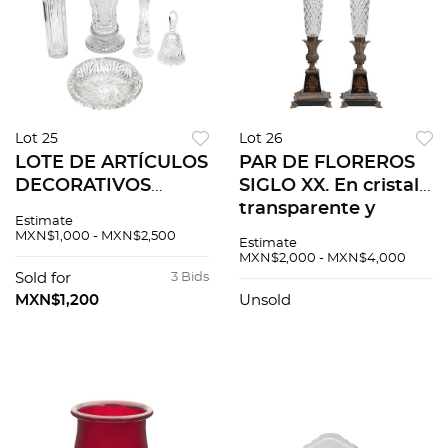
Lot 25
Lot 26
LOTE DE ARTÍCULOS
PAR DE FLOREROS
DECORATIVOS
SIGLO XX. En cristal
CHECOSLOVAQUIA,
transparente y
Estimate
SIGLO XX. En cristal
metal dorado
MXN$1,000 - MXN$2,500
Estimate
transparente
Diseño orgánico
MXN$2,000 - MXN$4,000
Decoración facetada
alargado Decoración
Sold for
3 Bids
facetada 2 pz
MXN$1,200
Unsold