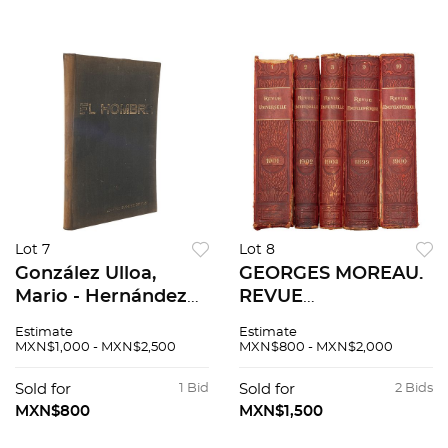
Lot 7
Lot 8
González Ulloa,
GEORGES MOREAU.
Mario - Hernández
REVUE
Delgadillo, José. El
UNIVERSELLE,
Estimate
Estimate
Hombre. México:
UNIVERSEL ET
MXN$1,000 - MXN$2,500
MXN$800 - MXN$2,000
"Policromía" Talleres
ILLUSTRÉ / REVUE
de imprenta y ofset,
ENCYCLOPÉDIQUE,
Sold for
1 Bid
Sold for
2 Bids
1963.
RECUEIL
MXN$800
MXN$1,500
DOCUMENTAIRE