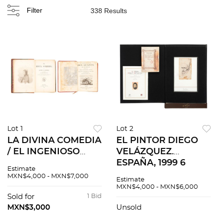
Filter
338 Results
Lot 1
Lot 2
LA DIVINA COMEDIA
EL PINTOR DIEGO
/ EL INGENIOSO
VELÁZQUEZ.
HIDALGO DON
ESPAÑA, 1999 6
Estimate
QUIJOTE DE LA
láminas, facsimilar.
MXN$4,000 - MXN$7,000
Estimate
MANCHA 1882 y 1886
Edición de 980
MXN$4,000 - MXN$6,000
2 piezas
ejemplares, ejemplar
Sold for
1 Bid
415. Firmado por
MXN$3,000
Unsold