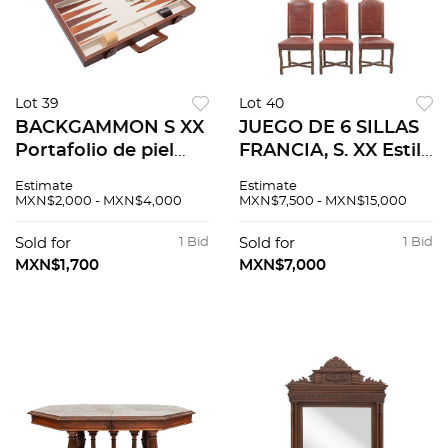
Lot 39
Lot 40
BACKGAMMON S XX
JUEGO DE 6 SILLAS
Portafolio de piel
FRANCIA, S. XX Estilo
color café Incluye
Enrique II. En
Estimate
Estimate
accesorios
madera de roble
MXN$2,000 - MXN$4,000
MXN$7,500 - MXN$15,000
Respaldos y asientos
acojinados, tapicería
Sold for
1 Bid
Sold for
1 Bid
en piel. 6 piezas
MXN$1,700
MXN$7,000