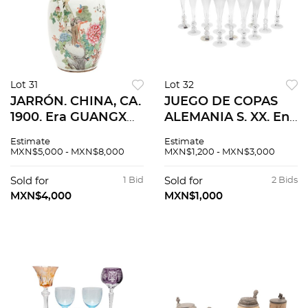
Lot 31
Lot 32
JARRÓN. CHINA, CA.
JUEGO DE COPAS
1900. Era GUANGXU.
ALEMANIA S. XX. En
En porcelana
cristal transparente
Estimate
Estimate
esmaltada y
De la marca
MXN$5,000 - MXN$8,000
MXN$1,200 - MXN$3,000
policromada. Con
Spiejelau Fuste a
escena de campo y
manera de 2 esferas.
Sold for
1 Bid
Sold for
2 Bids
motivos orgánicos .
14 pzas
MXN$4,000
MXN$1,000
Col KELLER TORRES