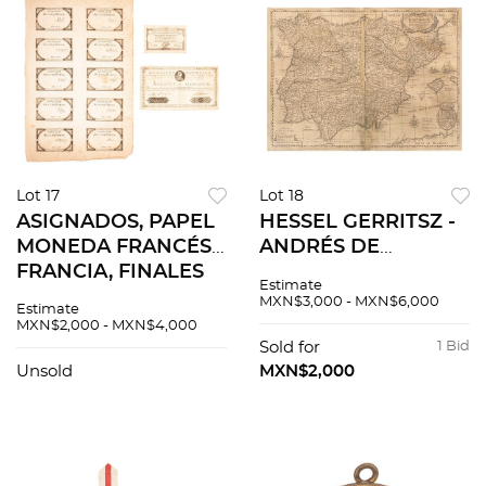
Lot 17
Lot 18
ASIGNADOS, PAPEL
HESSEL GERRITSZ -
MONEDA FRANCÉS.
ANDRÉS DE
FRANCIA, FINALES
ALMADA. TYPUS
Estimate
DEL SIGLO XVIII. 50
HISPANIAE.
MXN$3,000 - MXN$6,000
Estimate
livres / 25 Sols. / 5
AMSTELREDAMI, CA.
MXN$2,000 - MXN$4,000
livres. Piezas: 3
1638. Mapa grabado,
Sold for
1 Bid
35.5 x 49 cm
Unsold
MXN$2,000