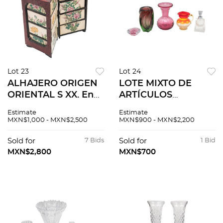
Lot 23
Lot 24
ALHAJERO ORIGEN
LOTE MIXTO DE
ORIENTAL S XX. En
ARTÍCULOS
cerámica y madera
DECORATIVOS
Estimate
Estimate
Decorado con
DIFERENTES
MXN$1,000 - MXN$2,500
MXN$900 - MXN$2,200
motivos florales
ORÍGENES S. XX. En
Consta de 8 cajones
cristal y vidrio de
Sold for
7 Bids
Sold for
1 Bid
chicos
diferentes colores 5
MXN$2,800
MXN$700
piezas