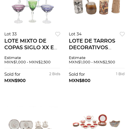
Lot 33
Lot 34
LOTE MIXTO DE
LOTE DE TARROS
COPAS SIGLO XX En
DECORATIVOS
cristal de diferentes
DIFERENTES
Estimate
Estimate
colores Diferentes
ORIGENES SIGLO XX.
MXN$1,000 - MXN$2,500
MXN$1,000 - MXN$2,500
diseños Decoración
En cerámica
facetada 7 piezas
policromada y metal
Sold for
2 Bids
Sold for
1 Bid
Diseños y medidas
MXN$900
MXN$800
variables 4 pzs