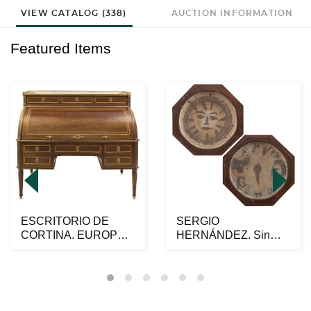
VIEW CATALOG (338)
AUCTION INFORMATION
Featured Items
ESCRITORIO DE
SERGIO
CORTINA. EUROPA.
HERNÁNDEZ. Sin
CA. 1800. Elaborado
título. Una firmada.
en m...
Cerámica a l...