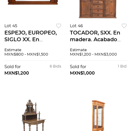
Lot 45
Lot 46
ESPEJO, EUROPEO,
TOCADOR, SXX. En
SIGLO XX. En
madera. Acabado
madera con luna
rústico, 3 espejos
Estimate
Estimate
irregular biselada y
con laterales
MXN$800 - MXN$1,500
MXN$1,200 - MXN$3,000
chapetones de
abatibles, cubierta
bronce. Decorado
rectangular, 4
Sold for
6 Bids
Sold for
1 Bid
con molduras.
cajones, 2 puertas.
MXN$1,200
MXN$1,000