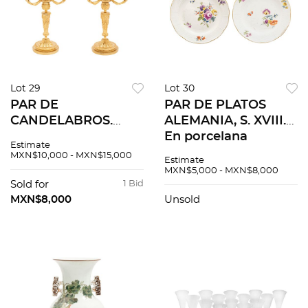
Lot 29
Lot 30
PAR DE
PAR DE PLATOS
CANDELABROS.
ALEMANIA, S. XVIII.
EUROPA, S.XIX. En
En porcelana
Estimate
bronce dorado. Para
MEISSEN. Con sellos
MXN$10,000 - MXN$15,000
Estimate
tres luces.
Meissen. Decorados
MXN$5,000 - MXN$8,000
Decorados con
con motivos florales
Sold for
1 Bid
motivos orgánicos.
y filetes dorados 2
MXN$8,000
Unsold
pz