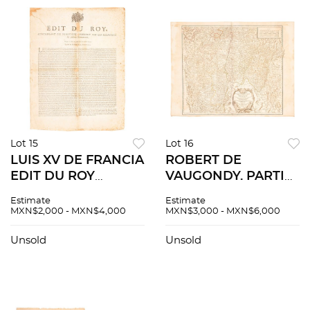
Lot 15
Lot 16
LUIS XV DE FRANCIA
ROBERT DE
EDIT DU ROY
VAUGONDY. PARTIE
CONCERNANT LES
MERIDIONALE DU
Estimate
Estimate
BÉNÉFICES
GOUVERNEMENT
MXN$2,000 - MXN$4,000
MXN$3,000 - MXN$6,000
POSSÉDEZ PAR LES
GENL. DE
RELIGIEUX DE
BOURGOGNE. PARÍS,
Unsold
Unsold
PLUSIEURS
1757. Mapa grabado,
COMMUNAUTEZ.
límites coloreados
DONNÉ À PARIS AU
MOIS...