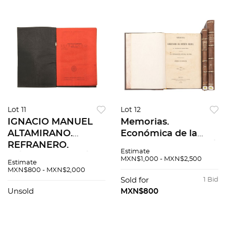
Lot 11
Lot 12
IGNACIO MANUEL
Memorias.
ALTAMIRANO.
Económica de la
REFRANERO.
Municipalidad 1830 /
Estimate
MÉXICO: LIBRERÍA
De la Corporación
MXN$1,000 - MXN$2,500
Estimate
DE MANUEL
Municipal 1852 / Del
MXN$800 - MXN$2,000
PORRÚA, 1972.
Gobierno del Distrito
Sold for
1 Bid
Edición facsimilar de
Federal 1873. Piezas:
Unsold
MXN$800
500 ejemplares
3.