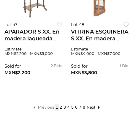
Lot 47
Lot 48
APARADOR S XX. En
VITRINA ESQUINERA
madera laqueada
S XX. En madera
Repisas superiores,
enchapada Cuenta
Estimate
Estimate
espejo central,
con 2 puertas con
MXN$2,200 - MXN$5,000
MXN$4,000 - MXN$7,000
cubierta rectangular,
vidrio, laterales
cajón vano inferior
convexos,
Sold for
2 Bids
Sold for
1 Bid
entrepaños,
MXN$2,200
MXN$3,800
Previous
1
2
3
4
5
6
7
8
Next