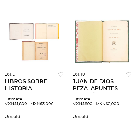
UNIVERSEL. Piezas:
13
Lot 9
Lot 10
LIBROS SOBRE
JUAN DE DIOS
HISTORIA.
PEZA. APUNTES
ORDENANZAS DE
BIOGRÁFICOS DEL
Estimate
Estimate
ADUANAS
GENERAL
MXN$1,800 - MXN$3,000
MXN$800 - MXN$2,000
GUATEMALA.MEMORIAS
FRANCISCO Z.
DE SEBASTIÁN
MENA. México, 1902.
Unsold
Unsold
LERDO DE TEJADA.
Raro en mercado.
Pzs 3