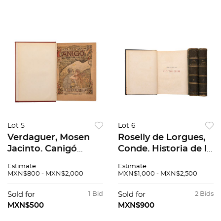
Lot 5
Lot 6
Verdaguer, Mosen
Roselly de Lorgues,
Jacinto. Canigó
Conde. Historia de la
Leyenda Pirenaica
Vida y Viajes de
Estimate
Estimate
del Tiempo de la
Cristóbal Colón.
MXN$800 - MXN$2,000
MXN$1,000 - MXN$2,500
Reconquista. Madrid:
Barcelona, 1878.
Imprenta de
Tomos I-III.
Sold for
1 Bid
Sold for
2 Bids
Fortanet, 1898.
Ilustrados Piezas: 3.
MXN$500
MXN$900
Ilustrado.