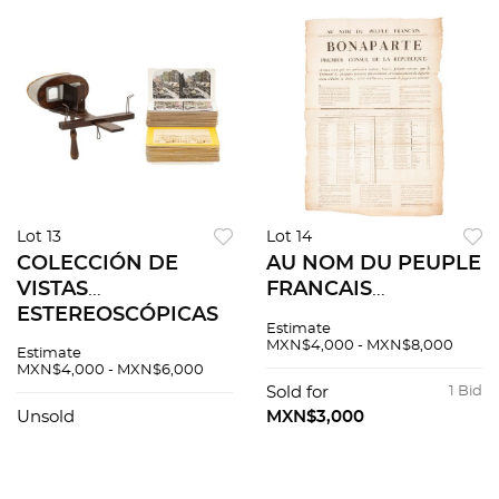
Lot 13
Lot 14
COLECCIÓN DE
AU NOM DU PEUPLE
VISTAS
FRANCAIS
ESTEREOSCÓPICAS
BONAPARTE
Estimate
CON VISOR
PREMIER CONSUL
MXN$4,000 - MXN$8,000
Estimate
ESTEREOSCÓPICO
DE LA
MXN$4,000 - MXN$6,000
MÉXICO, CA. 1900.119
REPUBLIQUE...
Sold for
1 Bid
fotografías
CONSCRITS. CHION,
Unsold
MXN$3,000
estereoscópicas. 120
1804. 1 hoja.
piezas