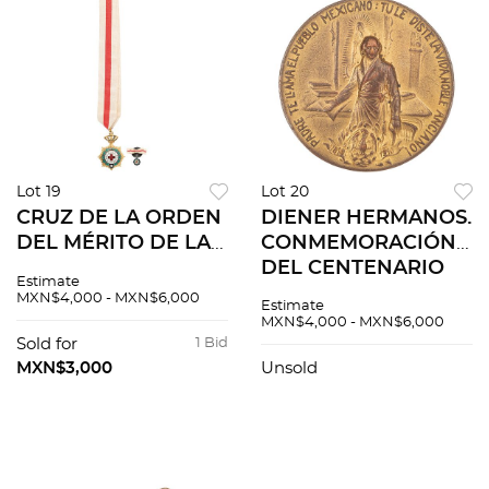
Lot 19
Lot 20
CRUZ DE LA ORDEN
DIENER HERMANOS.
DEL MÉRITO DE LA
CONMEMORACIÓN
CRUZ ROJA
DEL CENTENARIO
Estimate
ESPAÑOLA ESPAÑA,
DE LA
MXN$4,000 - MXN$6,000
Estimate
CA. 1930 Réplica en
INDEPENDENCIA
MXN$4,000 - MXN$6,000
metal dorado,
NACIONAL. Medalla
Sold for
1 Bid
incluye miniatura. 2
en bronce dorado, 32
MXN$3,000
Unsold
pz
mm de diámetro.