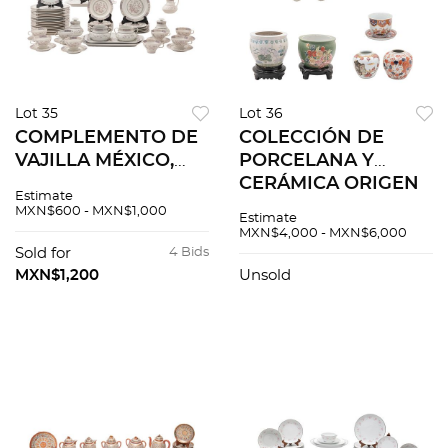
Lot 35
Lot 36
COMPLEMENTO DE
COLECCIÓN DE
VAJILLA MÉXICO,
PORCELANA Y
SIGLO XX De la
CERÁMICA ORIGEN
Estimate
marca TRIANON. En
ORIENTAL, S XX En
MXN$600 - MXN$1,000
Estimate
porcelana blanca. 58
porcelana y
MXN$4,000 - MXN$6,000
piezas
cerámica Algunas
Sold for
4 Bids
con sello. 26 piezas
MXN$1,200
Unsold