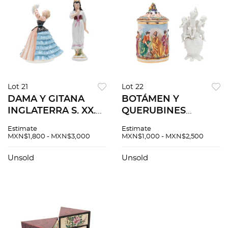
Lot 21
Lot 22
DAMA Y GITANA
BOTÁMEN Y
INGLATERRA S. XX.
QUERUBINES
En porcelana
ALEMANIA E ITALIA
Estimate
Estimate
policromada
S XX En porcelana
MXN$1,800 - MXN$3,000
MXN$1,000 - MXN$2,500
Selladas Royal
policromada y tipo
Doulton y Royal Dux
Biscuit Sellados
Unsold
Unsold
Acabado brillante 2
Ginori y
pzs
Capodimonte 2 pzs