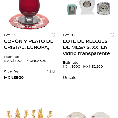
Lot 27
Lot 28
COPÓN Y PLATO DE
LOTE DE RELOJES
CRISTAL. EUROPA, S.
DE MESA S. XX. En
XX. En vidrio rojo de
vidrio transparente
Estimate
Bohemia,
Carátulas circulares
MXN$1,000 - MXN$2,500
Estimate
decoración facetada
Modelos diferentes 3
MXN$900 - MXN$2,200
con motivos
pzs
Sold for
1 Bid
orgánicos y florales.
MXN$800
Unsold
2 pzs.