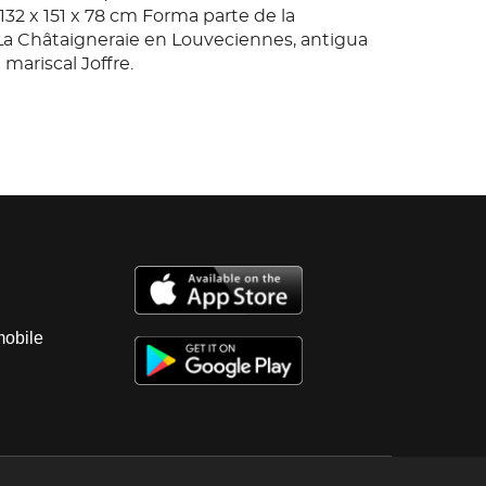
132 x 151 x 78 cm Forma parte de la
La Châtaigneraie en Louveciennes, antigua
mariscal Joffre.
mobile