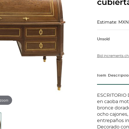
cubiert
Estimate: MXN
Unsold
Bid increments ch
Item Descripti
ESCRITORIO D
 zoom
en caoba mot
bronce dorad
ocho cajones,
entrepaños in
Decorado con 