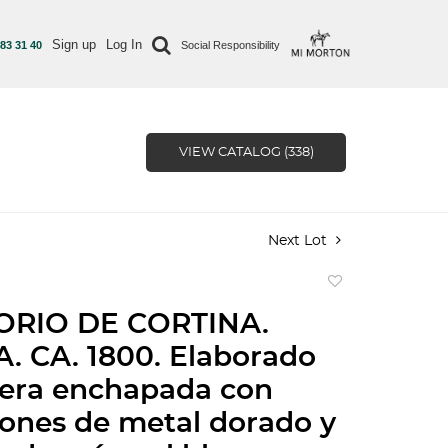
Sign up
Log In
 83 31 40
Social Responsibility
VIEW CATALOG (338)
Next Lot
Add
to
ORIO DE CORTINA.
favorite
 CA. 1800. Elaborado
era enchapada con
iones de metal dorado y