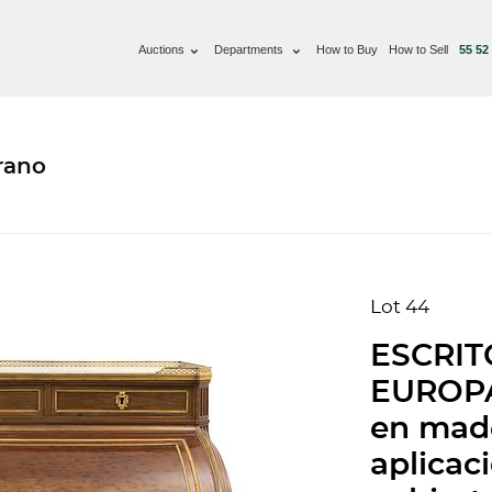
Auctions
Departments
How to Buy
How to Sell
55 52
rano
Lot 44
ESCRIT
EUROPA.
en mad
aplicac