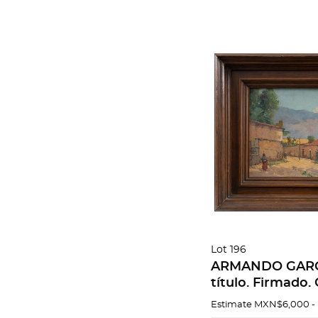
Lot 196
ARMANDO GARCÍ
título. Firmado.
masonite. 19 x 2
Estimate
MXN$6,000 -