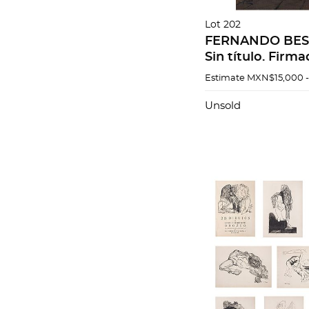
Lot 202
FERNANDO BES
Sin título. Firm
tela. 45 x 32 cm
Estimate
MXN$15,000 
Unsold