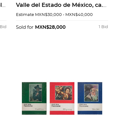
l.
Valle del Estado de México, ca.
1990. Firmado al frente y al
Estimate
MXN$30,000 - MXN$40,000
reverso. Óleo sobre tela. 100 x
150 cm
 Bid
Sold for
MXN$28,000
1 Bid