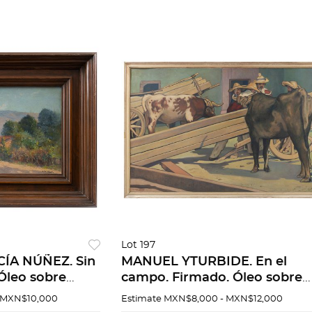
Lot 197
A NÚÑEZ. Sin
MANUEL YTURBIDE. En el
 Óleo sobre
campo. Firmado. Óleo sobre
7.75 cm
masonite. 121 x 184 cm
 MXN$10,000
Estimate
MXN$8,000 - MXN$12,000