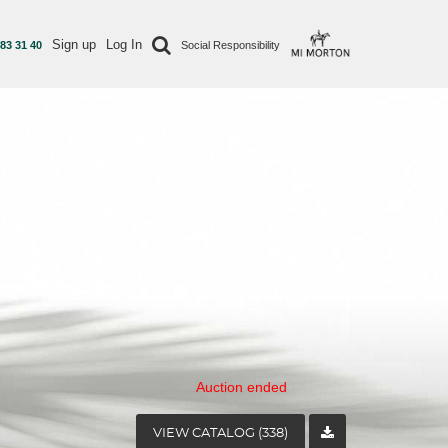
Sign up
Log In
 83 31 40
Social Responsibility
Auction ended
VIEW CATALOG (338)