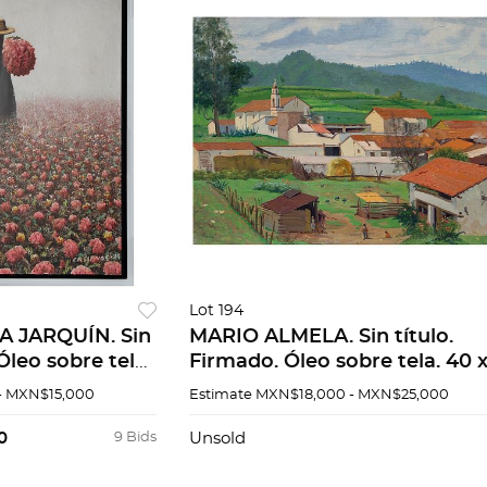
Lot 194
 JARQUÍN. Sin
MARIO ALMELA. Sin título.
Óleo sobre tela.
Firmado. Óleo sobre tela. 40 
55 cm
- MXN$15,000
Estimate
MXN$18,000 - MXN$25,000
0
9 Bids
Unsold