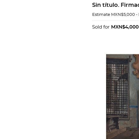
Sin título. Firm
1956. Acuarela s
Estimate
MXN$5,000 -
Medidas variable
Sold for
MXN$4,000