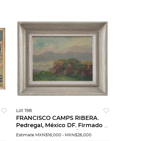
Lot 198
FRANCISCO CAMPS RIBERA.
Pedregal, México DF. Firmado y
refereciado México. Óleo sobre
Estimate
MXN$16,000 - MXN$26,000
masonite. 30 x 39.5 cm