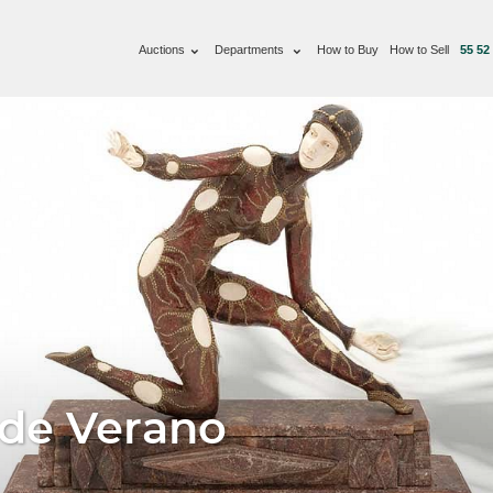
Auctions
Departments
How to Buy
How to Sell
55 52
 de Verano