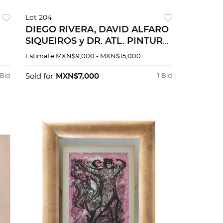
Lot 204
DIEGO RIVERA, DAVID ALFARO
SIQUEIROS y DR. ATL. PINTURA
MEXICANA. Firmadas en
Estimate
MXN$9,000 - MXN$15,000
n
impresión. Impresiones sobre
ot
seda, ed. de 1000. Pzas: 48
 Bid
Sold for
MXN$7,000
1 Bid