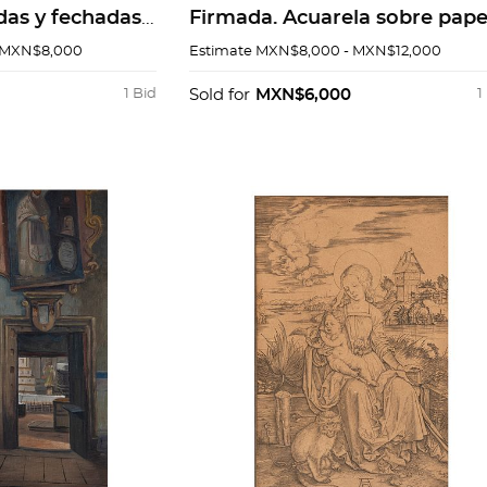
adas y fechadas
Firmada. Acuarela sobre pape
obre papel.
49 x 35 cm
 MXN$8,000
Estimate
MXN$8,000 - MXN$12,000
s. Piezas: 2
1 Bid
Sold for
MXN$6,000
1