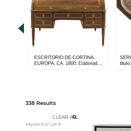
ESCRITORIO DE CORTINA.
SER
 Óleo
EUROPA. CA. 1800. Elaborado
títul
en m...
l...
338 Results
CLEAR ALL