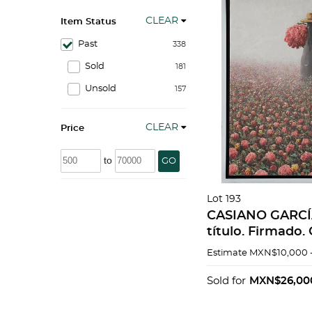
CLEAR
Item Status
Past
338
Sold
181
Unsold
157
CLEAR
Price
to
GO
Lot 193
CASIANO GARCÍA
título. Firmado. 
82 x 72 cm
Estimate
MXN$10,000 
Sold for
MXN$26,00