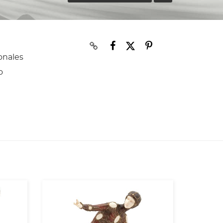
onales
o