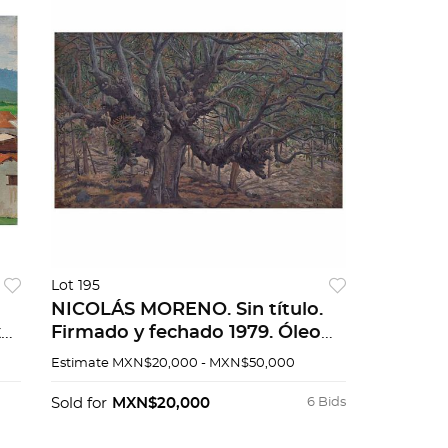
Lot 195
NICOLÁS MORENO. Sin título.
x
Firmado y fechado 1979. Óleo
sobre tela. 50 x 80 cm. Con
Estimate
MXN$20,000 - MXN$50,000
certificado.
Sold for
MXN$20,000
6 Bids