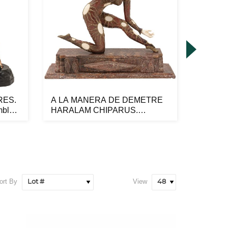
RES.
A LA MANERA DE DEMETRE
FILOGO
mble
HARALAM CHIPARUS.
Firmado
BAILARINA CON ...
comp...
ort By
View