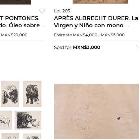
Lot 203
T PONTONES.
APRÈS ALBRECHT DURER. La
ado. Óleo sobre
Virgen y Niño con mono.
Firmado c/monograma en
- MXN$20,000
Estimate
MXN$4,000 - MXN$5,000
placa. Grabado al buril, edició
póstuma. 20 x 13.25cm med t
Sold for
MXN$3,000
1