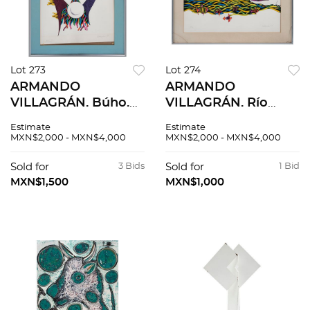
Lot 273
Lot 274
ARMANDO
ARMANDO
VILLAGRÁN. Búho.
VILLAGRÁN. Río
Firmada y fechada
revuelto. Firmada y
Estimate
Estimate
75. Serigrafía 123 /
fechada 75 al frente.
MXN$2,000 - MXN$4,000
MXN$2,000 - MXN$4,000
150. 57 x 42 cm
Firmada y fechada
medidas totales
1975 al reverso.
Sold for
3 Bids
Sold for
1 Bid
Serigrafía P. A.
MXN$1,500
MXN$1,000
43x57cm med tot