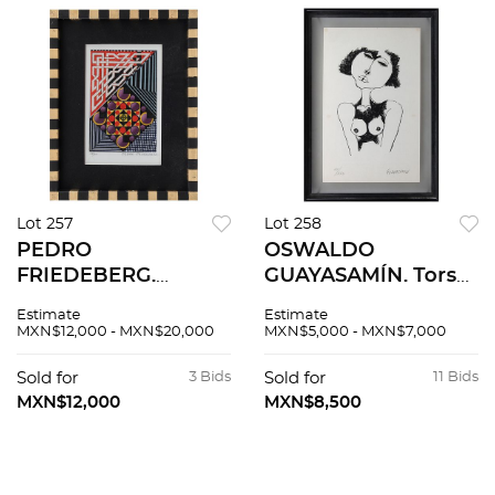
Lot 257
Lot 258
PEDRO
OSWALDO
FRIEDEBERG.
GUAYASAMÍN. Torso
Sueños sin nombre.
desnudo. Firmada.
Estimate
Estimate
Firmada. Serigrafía
Serigrafía 27 / 175. 37
MXN$12,000 - MXN$20,000
MXN$5,000 - MXN$7,000
38/100. 20.5 x 13 cm
x 23 cm medidas
med tot 32.5 x 25 cm
totales. Con
Sold for
3 Bids
Sold for
11 Bids
obra enmarcada.
certificado.
MXN$12,000
MXN$8,500
Certificada