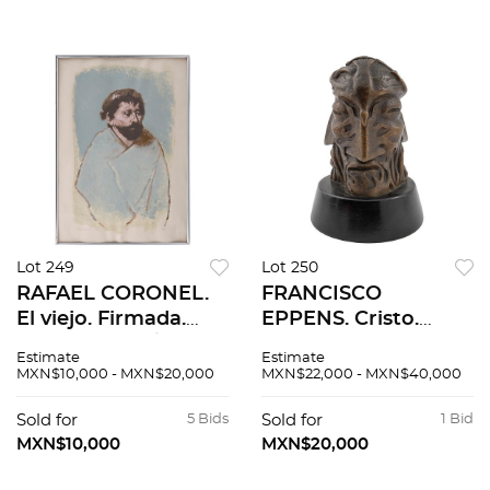
Lot 249
Lot 250
RAFAEL CORONEL.
FRANCISCO
El viejo. Firmada.
EPPENS. Cristo.
Serigrafía 20 / 200.
Firmada. Escultura
Estimate
Estimate
90 x 55 cm imagen /
en bronce en base
MXN$10,000 - MXN$20,000
MXN$22,000 - MXN$40,000
100 x 70 cm papel
de madera. 27 x 19 x
19 cm medidas
Sold for
5 Bids
Sold for
1 Bid
totales con base
MXN$10,000
MXN$20,000