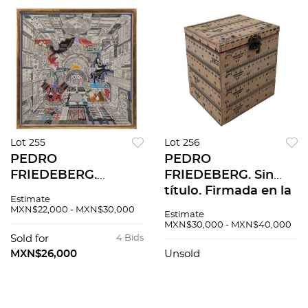
Lot 255
Lot 256
PEDRO
PEDRO
FRIEDEBERG.
FRIEDEBERG. Sin
Juegos y
título. Firmada en la
Estimate
pasatiempos.
base. Caja
MXN$22,000 - MXN$30,000
Estimate
Firmada. Serigrafía
ensamblada con
MXN$30,000 - MXN$40,000
81 / 150. 69 x 69 cm
reglas de madera e
Sold for
4 Bids
medidas totales
incrustaciones de
MXN$26,000
Unsold
resina. 15.5 x 14 x 11.5
cm