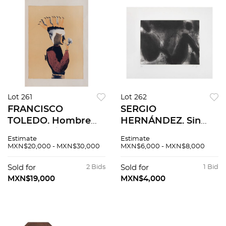
Lot 261
Lot 262
FRANCISCO
SERGIO
TOLEDO. Hombre
HERNÁNDEZ. Sin
con grillo / Piensas
título. Firmado.
Estimate
Estimate
en mujeres, 1971.
Grabado al
MXN$20,000 - MXN$30,000
MXN$6,000 - MXN$8,000
Firmada. Litografía
aguatinta P. A.. 24 x
114/200, en tubo.
32 cm imagen / 40 x
Sold for
2 Bids
Sold for
1 Bid
54x40.5cm imagen/
47 cm papel
MXN$19,000
MXN$4,000
65.5x48cm papel