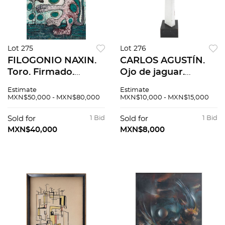
Lot 275
Lot 276
FILOGONIO NAXIN.
CARLOS AGUSTÍN.
Toro. Firmado.
Ojo de jaguar.
Monotipo, pigmento
Firmada y fechada
Estimate
Estimate
comprimido sobre
2000. Escultura en
MXN$50,000 - MXN$80,000
MXN$10,000 - MXN$15,000
papel. 179 x 118 cm
acero policromado 2
medidas totales
/ 25. 55.5 x 27.5 x 11.7
Sold for
1 Bid
Sold for
1 Bid
cm
MXN$40,000
MXN$8,000