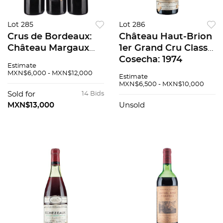
Lot 285
Lot 286
Crus de Bordeaux:
Château Haut-Brion
Château Margaux
1er Grand Cru Classé
cosecha:1961 y
Cosecha: 1974
Estimate
Château Lafite
Pessac-Léognan,
MXN$6,000 - MXN$12,000
Estimate
cosecha 1964 2 pzs 3
Francia Nivel: a 8.2
MXN$6,500 - MXN$10,000
piezas total
cm 87 / 100
Sold for
14 Bids
MXN$13,000
Unsold