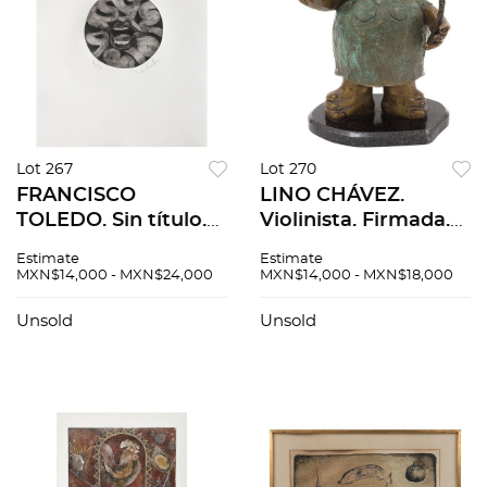
Lot 267
Lot 270
FRANCISCO
LINO CHÁVEZ.
TOLEDO. Sin título.
Violinista. Firmada.
Firmado. Grabado al
Escultura en bronce
Estimate
Estimate
aguafuerte y
P / A en base de
MXN$14,000 - MXN$24,000
MXN$14,000 - MXN$18,000
aguatinta 3 / 10. 12
mármol. 26.5 x 26 x
cm diámetro
14 cm medidas
Unsold
Unsold
imagen / 30 x 27 cm
totales
papel