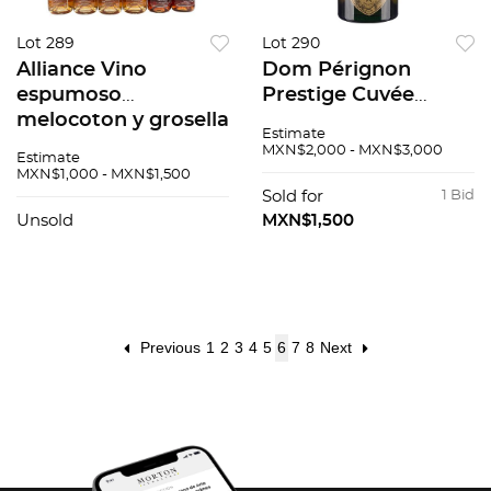
Lot 289
Lot 290
Alliance Vino
Dom Pérignon
espumoso
Prestige Cuvée
melocoton y grosella
Vintage: 1964
Estimate
16 pzs
Champagne, Francia
MXN$2,000 - MXN$3,000
Estimate
96 / 100
MXN$1,000 - MXN$1,500
Sold for
1 Bid
Unsold
MXN$1,500
Previous
1
2
3
4
5
6
7
8
Next