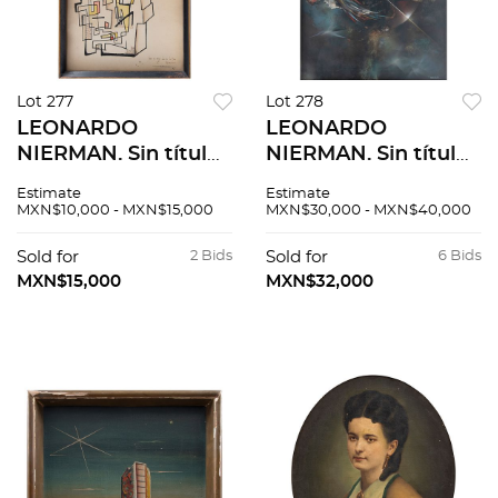
Lot 277
Lot 278
LEONARDO
LEONARDO
NIERMAN. Sin título.
NIERMAN. Sin título.
Firmada y fechada
Firmado. Acrílico
Estimate
Estimate
57. Tinta sobre papel.
sobre masonite. 78.5
MXN$10,000 - MXN$15,000
MXN$30,000 - MXN$40,000
37 x 24.5 cm
x 58 cm
Sold for
2 Bids
Sold for
6 Bids
MXN$15,000
MXN$32,000