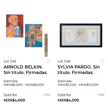
Lot 245
Lot 246
ARNOLD BELKIN.
SYLVIA PARDO. Sin
Sin título. Firmadas y
título. Firmadas.
fechadas 81.
Tinta sobre papel.
Estimate
Estimate
Serigrafías 29 / 200 y
20.5 x 13.5 cm
MXN$6,000 - MXN$8,000
MXN$5,000 - MXN$12,000
45 / 200. 76.5 x 57
medidas cu. Pzs: 3,
cm cu. Pzas: 2
enmarcadas
Sold for
1 Bid
Sold for
1 Bid
MXN$4,000
MXN$4,000