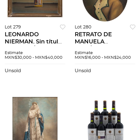
Lot 279
Lot 280
LEONARDO
RETRATO DE
NIERMAN. Sin título.
MANUELA
Firmado. Óleo sobre
GUTIÉRREZ DE
Estimate
Estimate
tela. 35.5 x 41 cm
ESTRADA.
MXN$30,000 - MXN$40,000
MXN$16,000 - MXN$24,000
FOTOGRAFÍA
INTERVENIDA
Unsold
Unsold
MONTADA EN
MADERA. FIRMADA
DISDERI PHOT.