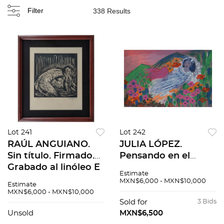
Filter
338 Results
Lot 241
Lot 242
RAÚL ANGUIANO.
JULIA LÓPEZ.
Sin título. Firmado.
Pensando en el
Grabado al linóleo E
atardecer. Firmada.
Estimate
/ E. 38.5 x 37.5 cm
Serigrafía 49 / 165,
MXN$6,000 - MXN$10,000
Estimate
imagen / 55 x 46 cm
en carpeta. 32.5 x 49
MXN$6,000 - MXN$10,000
papel
cm medidas totales
Sold for
3 Bids
Unsold
MXN$6,500