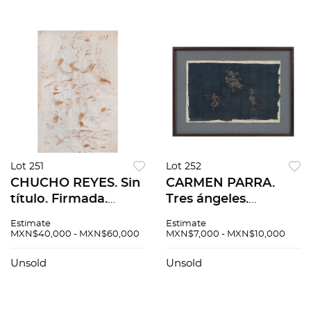
Lot 251
Lot 252
CHUCHO REYES. Sin
CARMEN PARRA.
título. Firmada.
Tres ángeles.
Anilina sobre papel
Firmado. Acrílico
Estimate
Estimate
de china. 76 x 49 cm.
sobre papel hecho a
MXN$40,000 - MXN$60,000
MXN$7,000 - MXN$10,000
Con documento
mano. 38.25 x 58.5
cm
Unsold
Unsold