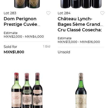
Lot 283
Lot 284
Dom Perignon
Château Lynch-
Prestige Cuvée
Bages 5ème Grand
Vintage: 1962
Cru Classé Cosecha:
Estimate
Champagne, Francia
1981 Niveles: En la
MXN$2,000 - MXN$4,000
Estimate
Piezas: 2. 93 / 100
punta del hombro
MXN$13,000 - MXN$16,000
Piezas: 4 92 / 100
Sold for
1 Bid
MXN$1,800
Unsold