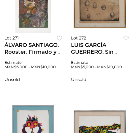
Lot 271
Lot 272
ÁLVARO SANTIAGO.
LUIS GARCÍA
Rooster. Firmado y
GUERRERO. Sin
fechado 90. Grabado
título / Elementos.
Estimate
Estimate
al aguafuerte y
Firmado y fechado
MXN$6,000 - MXN$10,000
MXN$5,000 - MXN$10,000
aguatinta 27 / 29.
1974. Litografía 62 /
97.5 x 64.5 cm
100. 57.5 x 72 cm
Unsold
Unsold
imagen / 120 x 79.5
med tot
cm papel