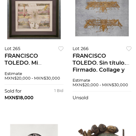
Lot 265
Lot 266
FRANCISCO
FRANCISCO
TOLEDO. Mi
TOLEDO. Sin título.
hermano. Firmada y
Firmado. Collage y
Estimate
fechada 84.
hoja de oro sobre
MXN$20,000 - MXN$30,000
Estimate
Litografía H. C. I / X
papel. 33 x 43.5 cm
MXN$20,000 - MXN$30,000
montada en
Sold for
1 Bid
cartoncillo. 45x60cm
MXN$18,000
Unsold
imagen / 55x67cm
papel