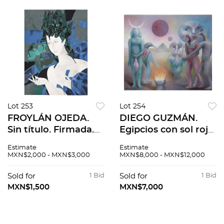
Lot 253
Lot 254
FROYLÁN OJEDA.
DIEGO GUZMÁN.
Sin título. Firmada.
Egipcios con sol rojo
Serigrafía P. A. 75 x
y máscara que flota.
Estimate
Estimate
56 cm medidas
Firmado y fechado
MXN$2,000 - MXN$3,000
MXN$8,000 - MXN$12,000
totales
MÉXICO MMXV. Óleo
sobre tela. 30 x 35
Sold for
1 Bid
Sold for
1 Bid
cm
MXN$1,500
MXN$7,000