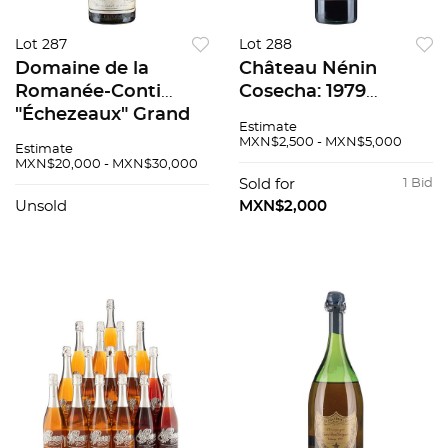
Lot 287
Lot 288
Domaine de la
Château Nénin
Romanée-Conti
Cosecha: 1979
"Échezeaux" Grand
Pomerol, Francia
Estimate
Cru Cosecha: 1974
Nivel: en la punta del
MXN$2,500 - MXN$5,000
Estimate
Côte de Nuits,
hombro 90 / 100
MXN$20,000 - MXN$30,000
Francia Nivel: a 4.2
Sold for
1 Bid
cm 94 / 100
Unsold
MXN$2,000