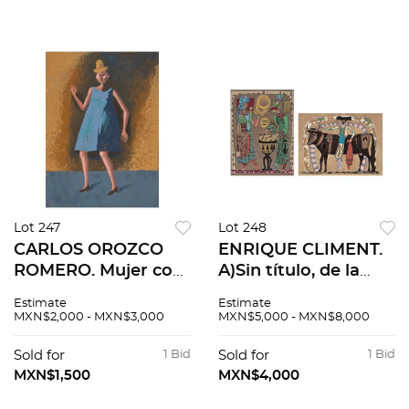
Lot 247
Lot 248
CARLOS OROZCO
ENRIQUE CLIMENT.
ROMERO. Mujer con
A)Sin título, de la
sombrero. Firmada.
serie Músicos y
Estimate
Estimate
Serigrafía P. A. 76 x
B)Torero. Firmadas.
MXN$2,000 - MXN$3,000
MXN$5,000 - MXN$8,000
56 cm medidas
Serigrafías. P. A.
totales
56x76cm cu. Piezas:
Sold for
1 Bid
Sold for
1 Bid
2
MXN$1,500
MXN$4,000