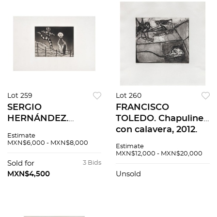
Lot 259
Lot 260
SERGIO
FRANCISCO
HERNÁNDEZ.
TOLEDO. Chapulines
Cirqueros, de la serie
con calavera, 2012.
Estimate
Presencias. Firmado.
Firmado. Grabado al
MXN$6,000 - MXN$8,000
Estimate
Grabado 4 / 20. 20 x
aguatinta y
MXN$12,000 - MXN$20,000
26 cm imagen / 38 x
aguafuerte 4/14.
Sold for
3 Bids
56 cm papel
20.5x24cm imagen /
MXN$4,500
Unsold
39.5x40cm papel