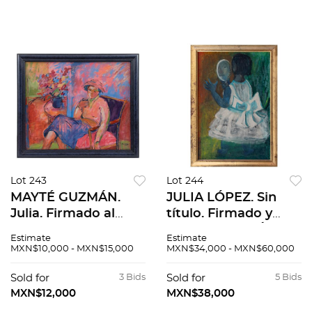
Lot 243
Lot 244
MAYTÉ GUZMÁN.
JULIA LÓPEZ. Sin
Julia. Firmado al
título. Firmado y
frente. Firmado y
fechado 1965. Óleo
Estimate
Estimate
fechado 1995 al
sobre masonite. 70 x
MXN$10,000 - MXN$15,000
MXN$34,000 - MXN$60,000
reverso. Óleo y
47.5 cm
acrílico sobre tela.
Sold for
3 Bids
Sold for
5 Bids
100 x 120 cm
MXN$12,000
MXN$38,000