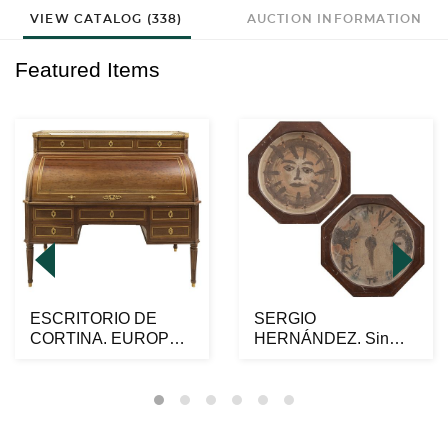
VIEW CATALOG (338)
AUCTION INFORMATION
Featured Items
ESCRITORIO DE
SERGIO
CORTINA. EUROPA.
HERNÁNDEZ. Sin
CA. 1800. Elaborado
título. Una firmada.
en m...
Cerámica a l...