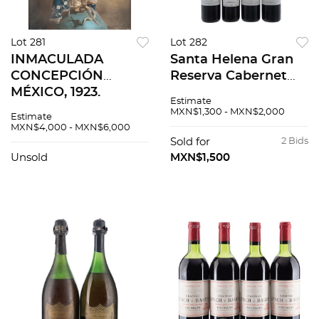
Lot 281
Lot 282
INMACULADA
Santa Helena Gran
CONCEPCIÓN
Reserva Cabernet
MÉXICO, 1923.
Sauvignon
Estimate
Fotografía
2013)4pzs),
MXN$1,300 - MXN$2,000
Estimate
intervenida Firma y
2014(2pzs) y Varietal
MXN$4,000 - MXN$6,000
fechada en negativo
Carmenere 2016. 7
Sold for
2 Bids
"Mejía fol. 1923"
pzs total
Unsold
MXN$1,500