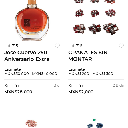
Lot 315
Lot 316
José Cuervo 250
GRANATES SIN
Aniversario Extra
MONTAR
Añejo Tequila ultra-
Estimate
Estimate
premium 100%
MXN$30,000 - MXN$40,000
MXN$1,200 - MXN$1,500
agave azul Edición
limitada
Sold for
1 Bid
Sold for
2 Bids
conmemorativa del
MXN$28,000
MXN$2,000
250 aniversario