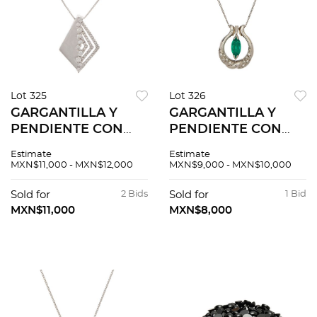
Lot 325
Lot 326
GARGANTILLA Y
GARGANTILLA Y
PENDIENTE CON
PENDIENTE CON
DIAMANTES EN ORO
ESMERALDA Y
Estimate
Estimate
BLANCO DE 18K
DIAMANTES EN
MXN$11,000 - MXN$12,000
MXN$9,000 - MXN$10,000
PLATINO 850
Sold for
2 Bids
Sold for
1 Bid
MXN$11,000
MXN$8,000