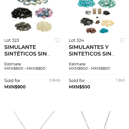
Lot 323
Lot 324
SIMULANTE
SIMULANTES Y
SINTÉTICOS SIN
SINTETICOS SIN
MONTAR
MONTAR
Estimate
Estimate
MXN$600 - MXN$800
MXN$600 - MXN$800
Sold for
5 Bids
Sold for
1 Bid
MXN$900
MXN$500