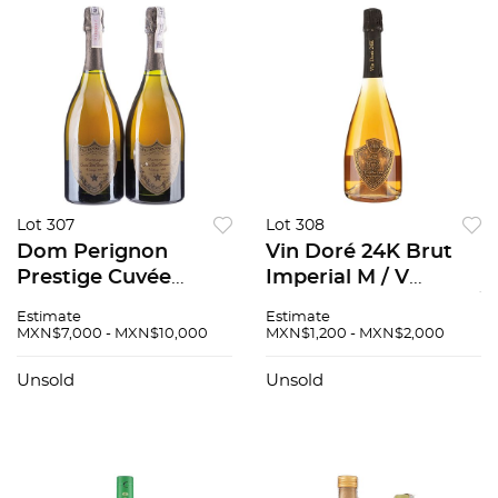
Lot 307
Lot 308
Dom Perignon
Vin Doré 24K Brut
Prestige Cuvée
Imperial M / V
Vintage: 1983
Penedes, España 95 /
Estimate
Estimate
Champagne, Francia
100
MXN$7,000 - MXN$10,000
MXN$1,200 - MXN$2,000
Piezas: 2 94 / 100
Unsold
Unsold