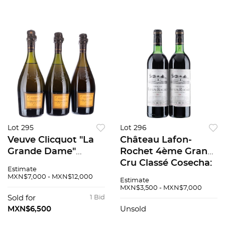
Lot 295
Lot 296
Veuve Clicquot "La
Château Lafon-
Grande Dame"
Rochet 4ème Grand
Prestige Cuvée
Cru Classé Cosecha:
Estimate
Vintage: 1989
1981 Saint-Estèphe,
MXN$7,000 - MXN$12,000
Estimate
Champagne, Francia
Francia Niveles: en el
MXN$3,500 - MXN$7,000
Piezas: 3 95 / 100
cuello Piezas: 2 88 /
Sold for
1 Bid
100
MXN$6,500
Unsold