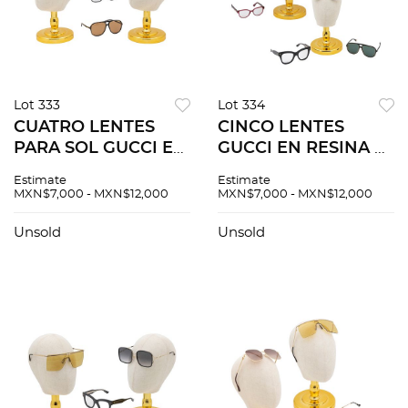
Lot 333
Lot 334
CUATRO LENTES
CINCO LENTES
PARA SOL GUCCI EN
GUCCI EN RESINA Y
RESINA Y METAL
METAL DORADO
Estimate
Estimate
DORADO
MXN$7,000 - MXN$12,000
MXN$7,000 - MXN$12,000
Unsold
Unsold