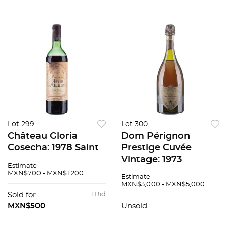
Lot 299
Lot 300
Château Gloria
Dom Pérignon
Cosecha: 1978 Saint-
Prestige Cuvée
Julien, Francia Nivel:
Vintage: 1973
Estimate
en el hombro
Champagne, Francia
MXN$700 - MXN$1,200
Estimate
superior 92 / 100
93 / 100
MXN$3,000 - MXN$5,000
Etiqueta manchada
Sold for
1 Bid
MXN$500
Unsold