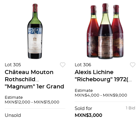
Lot 305
Lot 306
Château Mouton
Alexis Lichine
Rothschild
"Richebourg" 1972(
"Magnum" 1er Grand
2pzs) y "Aloxe-
Estimate
Cru Classé Cosecha:
Corton" 1970 3 pzs
MXN$4,000 - MXN$9,000
Estimate
1976 Pauillac, Francia
total
MXN$12,000 - MXN$15,000
Nivel: en la punta del
Sold for
1 Bid
hombro 94 / 100
Unsold
MXN$3,000