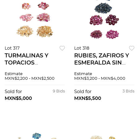
Lot 317
Lot 318
TURMALINAS Y
RUBIES, ZAFIROS Y
TOPACIOS
ESMERALDA SIN
IMPERIALES SIN
MONTAR
Estimate
Estimate
MONTAR
MXN$2,200 - MXN$2,500
MXN$3,200 - MXN$4,000
Sold for
9 Bids
Sold for
3 Bids
MXN$5,000
MXN$5,500