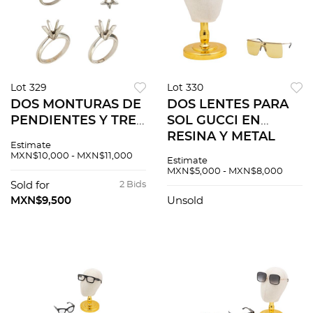
Lot 329
Lot 330
DOS MONTURAS DE
DOS LENTES PARA
PENDIENTES Y TRES
SOL GUCCI EN
MONTURAS DE
RESINA Y METAL
Estimate
ANILLOS EN
MXN$10,000 - MXN$11,000
Estimate
PLATINO
MXN$5,000 - MXN$8,000
Sold for
2 Bids
MXN$9,500
Unsold