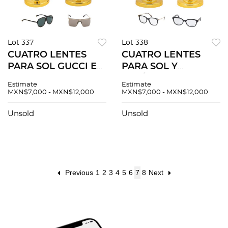
Lot 337
Lot 338
CUATRO LENTES
CUATRO LENTES
PARA SOL GUCCI EN
PARA SOL Y
RESINA Y METAL
OFTÁLMICO GUCCI
Estimate
Estimate
EN RESINA Y METAL
MXN$7,000 - MXN$12,000
MXN$7,000 - MXN$12,000
Unsold
Unsold
Previous
1
2
3
4
5
6
7
8
Next