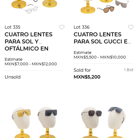
Lot 335
Lot 336
CUATRO LENTES
CUATRO LENTES
PARA SOL Y
PARA SOL GUCCI EN
OFTÁLMICO EN
RESINA Y METAL
Estimate
RESINA Y METAL
MXN$5,500 - MXN$10,000
Estimate
MXN$7,000 - MXN$12,000
Sold for
1 Bid
Unsold
MXN$5,200