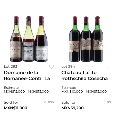
Lot 293
Lot 294
Domaine de la
Château Lafite
Romanée-Conti "La
Rothschild Cosechas:
Tâche" 1965.
1971(2pzs), 1976 1er
Estimate
Estimate
"Richebourg" 1983.
Grand Cru classé
MXN$12,000 - MXN$15,000
MXN$10,000 - MXN$15,000
"Échezeaux" 1986. 3
Pauillac Francia
pzs total
Total de Piezas: 3
Sold for
2 Bids
Sold for
1 Bid
MXN$11,000
MXN$9,200