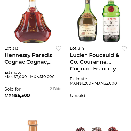
Lot 313
Lot 314
Hennessy Paradis
Lucien Foucauld &
Cognac Cognac,
Co. Couranne.
Francia Vintage
Cognac. France y
Estimate
Bottle 80's - 90's
Tanqueray. Special
MXN$7,000 - MXN$10,000
Estimate
Dry Gin. London.
MXN$1,200 - MXN$2,000
England.
Sold for
2 Bids
MXN$6,500
Unsold