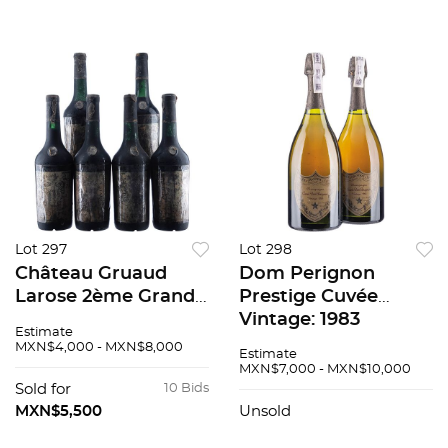
Lot 297
Lot 298
Château Gruaud
Dom Perignon
Larose 2ème Grand
Prestige Cuvée
Cru Classé Cosecha:
Vintage: 1983
Estimate
1964 Saint-Julien,
Champagne, Francia
MXN$4,000 - MXN$8,000
Estimate
Francia Niveles: 1.6
Piezas: 2 94 / 100
MXN$7,000 - MXN$10,000
cm, 3 cm, 5.2 cm, 3.2,
Sold for
10 Bids
3.8 6 pzs 91 / 100
MXN$5,500
Unsold