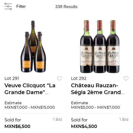
Filter
338 Results
Lot 291
Lot 292
Veuve Clicquot "La
Château Rauzan-
Grande Dame"
Ségla 2ème Grand
Prestige Cuvée
Cru Classé Cosecha:
Estimate
Estimate
Vintage: 1989
1980 Margaux,
MXN$7,000 - MXN$15,000
MXN$5,000 - MXN$7,000
Champagne, Francia
Francia Niveles: en el
Piezas: 3 95 / 100
cuello Piezas: 3 90 /
Sold for
1 Bid
Sold for
1 Bid
100
MXN$6,500
MXN$4,500