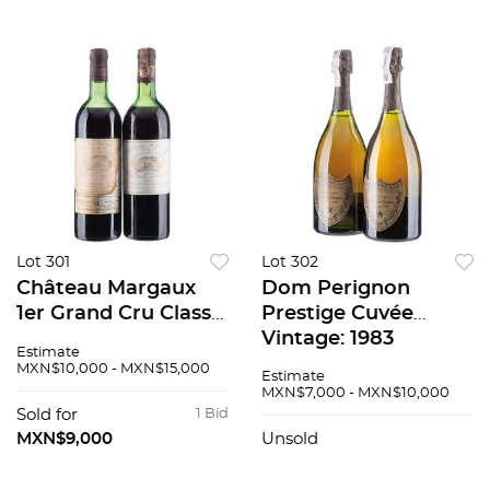
Lot 301
Lot 302
Château Margaux
Dom Perignon
1er Grand Cru Classé
Prestige Cuvée
Cosechas: 1974 y
Vintage: 1983
Estimate
1977 Margaux,
Champagne, Francia
MXN$10,000 - MXN$15,000
Estimate
Francia 2 pzs total
Piezas: 2 94 / 100
MXN$7,000 - MXN$10,000
Sold for
1 Bid
MXN$9,000
Unsold