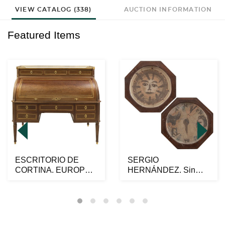
VIEW CATALOG (338)
AUCTION INFORMATION
Featured Items
ESCRITORIO DE
SERGIO
CORTINA. EUROPA.
HERNÁNDEZ. Sin
CA. 1800. Elaborado
título. Una firmada.
en m...
Cerámica a l...