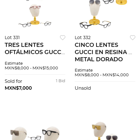
Lot 331
Lot 332
TRES LENTES
CINCO LENTES
OFTÁLMICOS GUCCI
GUCCI EN RESINA Y
EN RESINA Y METAL
METAL DORADO
Estimate
MXN$8,000 - MXN$15,000
Estimate
MXN$8,000 - MXN$14,000
Sold for
1 Bid
MXN$7,000
Unsold