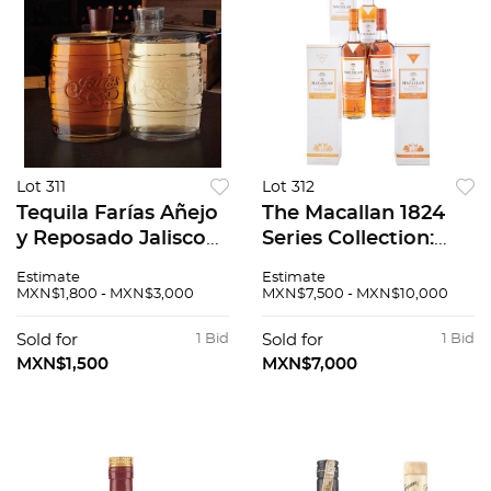
Lot 311
Lot 312
Tequila Farías Añejo
The Macallan 1824
y Reposado Jalisco
Series Collection:
México 2 piezas total
Gold, Amber y
Estimate
Estimate
Sienna, Single Malt
MXN$1,800 - MXN$3,000
MXN$7,500 - MXN$10,000
Whisky. Total de
Piezas: 3
Sold for
1 Bid
Sold for
1 Bid
MXN$1,500
MXN$7,000