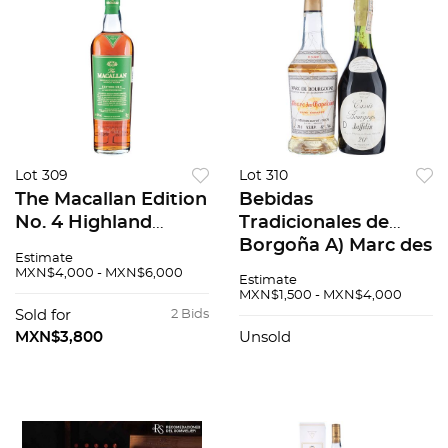
Lot 309
Lot 310
The Macallan Edition
Bebidas
No. 4 Highland
Tradicionales de
Single Malt Scotch
Borgoña A) Marc des
Estimate
Whisky
Chapelains V.S.O.P B)
MXN$4,000 - MXN$6,000
Estimate
Jaffelin Cassis Licor
MXN$1,500 - MXN$4,000
de Cassis. Total de
Sold for
2 Bids
Pzas: 2
MXN$3,800
Unsold