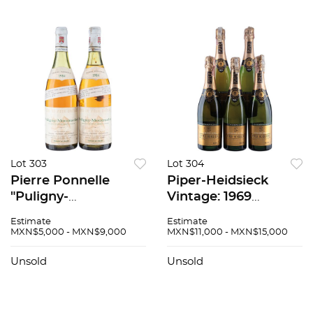
Lot 303
Lot 304
Pierre Ponnelle
Piper-Heidsieck
"Puligny-
Vintage: 1969
Montrachet"
Champagne, Francia
Estimate
Estimate
Cosecha: 1984 Côte
Piezas: 5 90 / 100
MXN$5,000 - MXN$9,000
MXN$11,000 - MXN$15,000
de Beaune, Francia
Niveles: a 4.8 cm y
Unsold
Unsold
3.4 cm Piezas: 2 91 /
100