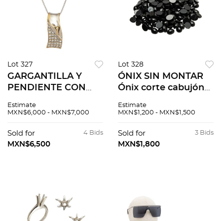
Lot 327
Lot 328
GARGANTILLA Y
ÓNIX SIN MONTAR
PENDIENTE CON
Ónix corte cabujón
DIAMANTES EN ORO
~816.0 ct
Estimate
Estimate
BLANCO DE 18K
MXN$6,000 - MXN$7,000
MXN$1,200 - MXN$1,500
Sold for
4 Bids
Sold for
3 Bids
MXN$6,500
MXN$1,800