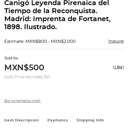
Canigó Leyenda Pirenaica del
Tiempo de la Reconquista.
Madrid: Imprenta de Fortanet,
1898. Ilustrado.
Inquire
Estimate: MXN$800 - MXN$2,000
Sold for
MXN$500
[
1 Bid
]
Sold Price excludes BP
Bid increments chart
Item Description
Payments
Shipping Info