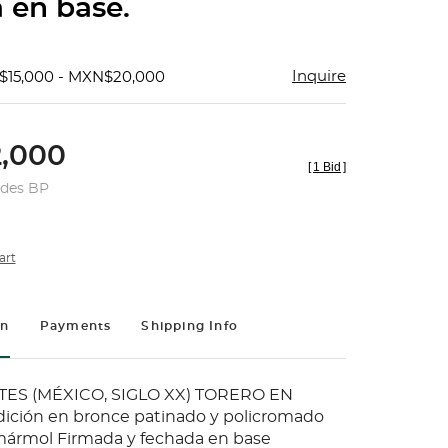
 en base.
Inquire
$15,000 - MXN$20,000
,000
[
1 Bid
]
udes BP
art
on
Payments
Shipping Info
TES (MÉXICO, SIGLO XX) TORERO EN
ción en bronce patinado y policromado
mármol Firmada y fechada en base