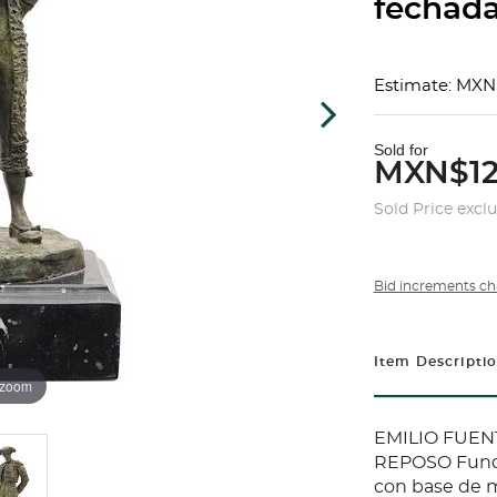
fechada
Estimate: MXN
Sold for
MXN$12
Sold Price excl
Bid increments ch
Item Descripti
 zoom
EMILIO FUEN
REPOSO Fundi
con base de 