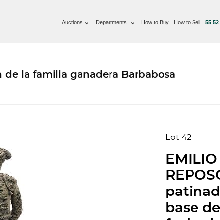
Auctions
Departments
How to Buy
How to Sell
55 52
n de la familia ganadera Barbabosa
Lot 42
EMILIO
REPOSO
patinad
base de