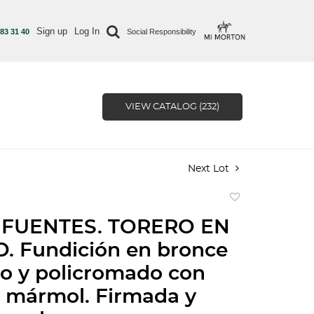
Sign up
Log In
 83 31 40
Social Responsibility
VIEW CATALOG (232)
Next Lot
Add
to
 FUENTES. TORERO EN
favorite
. Fundición en bronce
o y policromado con
 mármol. Firmada y