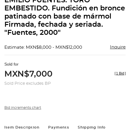
EMILIO FUENTES. TORO
favorit
EMBESTIDO. Fundición en bronce
patinado con base de mármol
Firmada, fechada y seriada.
"Fuentes, 2000"
Inquire
Estimate: MXN$8,000 - MXN$12,000
Sold for
MXN$7,000
[
1 Bid
]
Sold Price excludes BP
Bid increments chart
Item Description
Payments
Shipping Info