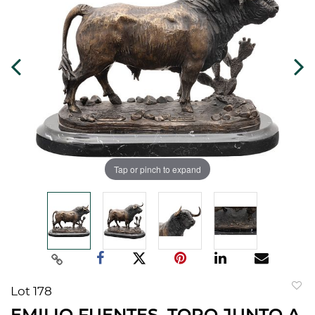
Tap or pinch to expand
Lot 178
to