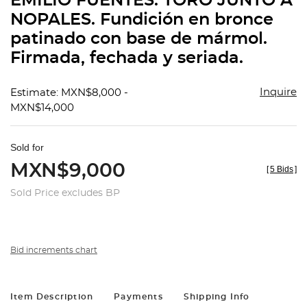
EMILIO FUENTES. TORO JUNTO A
favorit
NOPALES. Fundición en bronce
patinado con base de mármol.
Firmada, fechada y seriada.
Inquire
Estimate: MXN$8,000 -
MXN$14,000
Sold for
MXN$9,000
[
5 Bids
]
Sold Price excludes BP
Bid increments chart
Item Description
Payments
Shipping Info