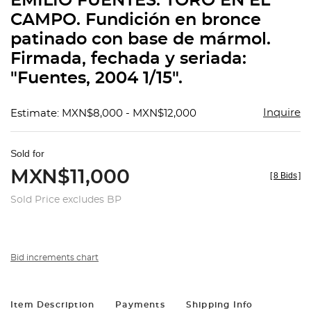
EMILIO FUENTES. TORO EN EL
favorit
CAMPO. Fundición en bronce
patinado con base de mármol.
Firmada, fechada y seriada:
"Fuentes, 2004 1/15".
Inquire
Estimate: MXN$8,000 - MXN$12,000
Sold for
MXN$11,000
[
8 Bids
]
Sold Price excludes BP
Bid increments chart
Item Description
Payments
Shipping Info