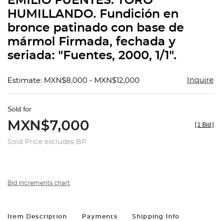
EMILIO FUENTES. TORO
favorit
HUMILLANDO. Fundición en
bronce patinado con base de
mármol Firmada, fechada y
seriada: "Fuentes, 2000, 1/1".
Inquire
Estimate: MXN$8,000 - MXN$12,000
Sold for
MXN$7,000
[
1 Bid
]
Sold Price excludes BP
Bid increments chart
Item Description
Payments
Shipping Info