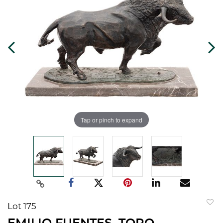
Tap or pinch to expand
Lot 175
to