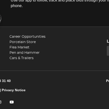
Use our app to follow, track and place bids through your 
phone.
Career Opportunities
Porcelain Store
Flea Market
Pen and Hammer
Cars & Trailers
3 31 40
P
|
Privacy Notice