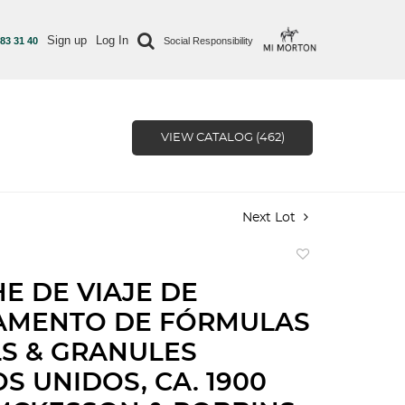
Sign up
Log In
 83 31 40
Social Responsibility
VIEW CATALOG (462)
Next Lot
Add
to
E DE VIAJE DE
favorite
AMENTO DE FÓRMULAS
LS & GRANULES
S UNIDOS, CA. 1900