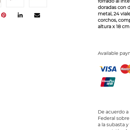
forrado al int
doradas con 
metal, 24 vial
corchos, comp
altura x 18 cm
Available pay
De acuerdo a l
Federal sobr
a la subasta y