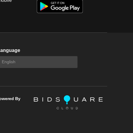
mobile
Language
owered By