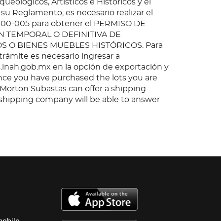
queológicos, Artísticos e Históricos y el
 su Reglamento; es necesario realizar el
-00-005 para obtener el PERMISO DE
 TEMPORAL O DEFINITIVA DE
O BIENES MUEBLES HISTÓRICOS. Para
 trámite es necesario ingresar a
inah.gob.mx en la opción de exportación y
nce you have purchased the lots you are
, Morton Subastas can offer a shipping
s shipping company will be able to answer
 you may have in regards to delivery, either
er the auction has been completed.