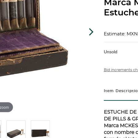
Marca 
Estuche
Estimate: MXN
Unsold
Bid increments ch
Item Descripti
 zoom
ESTUCHE DE
DE PILLS & 
Marca MCKESS
con nombre de