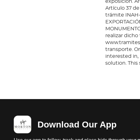
exposición. Ar
Artículo 37 de
trámite INAH
EXPORTACIÓN
MONUMENTOS 
realizar dicho
www.tramites.
transporte. O
interested in
solution. Thi
any questions
before or aft
Download Our App