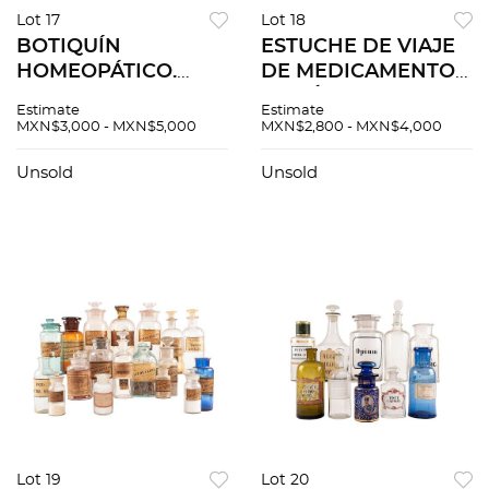
Lot 17
Lot 18
BOTIQUÍN
ESTUCHE DE VIAJE
HOMEOPÁTICO.
DE MEDICAMENTO
FARMACIA DE J.
DE FÓRMULAS DE
Estimate
Estimate
GONZÁLEZ SUCS.
PILLS & GRANULES
MXN$3,000 - MXN$5,000
MXN$2,800 - MXN$4,000
MÉXICO,
ESTADOS UNIDOS,
PRINCIPIOS DEL
CA. 1900 Marca
Unsold
Unsold
SIGLO XX. Caja
MCKESSON &
elaborada en
ROBBINS. Estuche.
madera. 58 frascos.
Lot 19
Lot 20