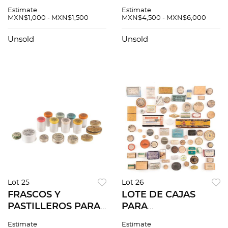
MEDICAMENTOS
Elaborados en cristal
Estimate
Estimate
HOMEOPÁTICOS Y
incoloro y azul. De 10
MXN$1,000 - MXN$1,500
MXN$4,500 - MXN$6,000
FRASCO GOTERO
a 23 cm de altura.
MÉXICO / ESTADOS
Piezas: 20.
Unsold
Unsold
UNIDOS, PRIMERA
MITAD DEL SIGLO
XX. Piezas: 17.
Lot 25
Lot 26
FRASCOS Y
LOTE DE CAJAS
PASTILLEROS PARA
PARA
BOTICA / FARMACIA.
MEDICAMENTOS Y
Estimate
Estimate