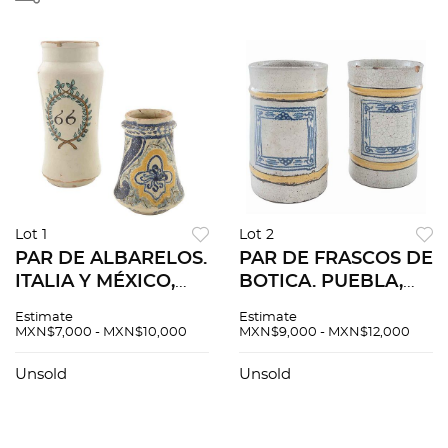
Lot 1
Lot 2
PAR DE ALBARELOS.
PAR DE FRASCOS DE
ITALIA Y MÉXICO,
BOTICA. PUEBLA,
SIGLOS XVIII Y XIX.
SIGLO XVIII. En
Estimate
Estimate
Elaborados en
talavera. Detalles de
MXN$7,000 - MXN$10,000
MXN$9,000 - MXN$12,000
cerámica
conservación y
policromada. 29 x 13
desportilladuras, 19 x
Unsold
Unsold
cm Ø y 18 x 13 cm Ø.
13 cm Ø.