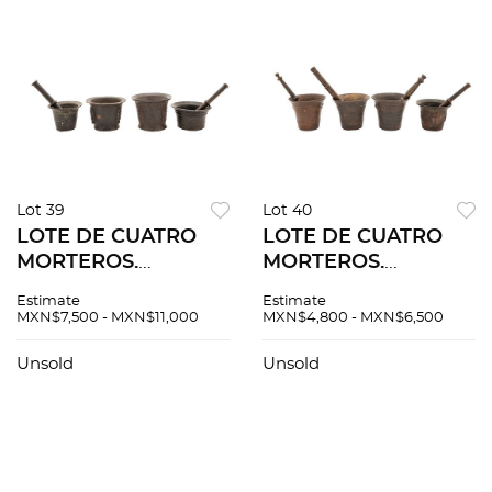
Lot 39
Lot 40
LOTE DE CUATRO
LOTE DE CUATRO
MORTEROS.
MORTEROS.
EUROPA, SIGLO XVI.
EUROPA, SIGLO
Estimate
Estimate
En bronce, dos con
XVIII. En bronce,
MXN$7,500 - MXN$11,000
MXN$4,800 - MXN$6,500
pistilo. 11 x 14 cm
decorados con
(mayor).
motivos orgánicos
Unsold
Unsold
en relieve, con
pistilos.