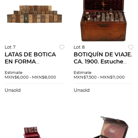
Lot 7
Lot 8
LATAS DE BOTICA
BOTIQUÍN DE VIAJE.
EN FORMA
CA. 1900. Estuche
CUADRADA.
elaborado en
Estimate
Estimate
MÉXICO,
madera forrado en
MXN$6,000 - MXN$8,000
MXN$7,500 - MXN$11,000
PRINCIPIOS DEL
piel, contiene
SIGLO XX. Detalles
pastilleros, frascos y
Unsold
Unsold
de conservación, 23 x
viales.
12 cm de ancho.
Piezas: 33.