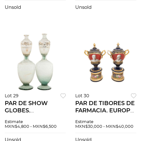
SIGLO XX
Elaborados en cristal
Elaborados en
y hojalata.
Unsold
Unsold
porcelana, cerámica
Diferentes
y vidrio de leche.
capacidades. Piezas:
Pzas: 30.
38.
Lot 29
Lot 30
PAR DE SHOW
PAR DE TIBORES DE
GLOBES.
FARMACIA. EUROPA,
PRINCIPIOS DEL
SIGLO XIX. En
Estimate
Estimate
SIGLO XX.
porcelana azul
MXN$4,800 - MXN$6,500
MXN$30,000 - MXN$40,000
Elaborados en vidrio
cobalto, decorados
soplado y decorado
con los bustos de
Unsold
Unsold