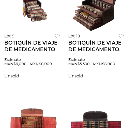
Lot 9
Lot 10
BOTIQUÍN DE VIAJE
BOTIQUÍN DE VIAJE
DE MEDICAMENTO
DE MEDICAMENTO.
DE FÓRMULAS DE H.
FÓRMULAS DE H. K.
Estimate
Estimate
K. MULFORD
MULFORD
MXN$6,000 - MXN$8,000
MXN$5,500 - MXN$8,000
COMPANY. ESTADOS
COMPANY. SEVEN
UNIDOS, CA. 1900.
HIGHEST AWARDS.
Unsold
Unsold
Marca HIGHEST
ESTADOS UNIDOS,
AWARDS.
CA. 1900