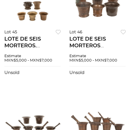
Lot 45
Lot 46
LOTE DE SEIS
LOTE DE SEIS
MORTEROS.
MORTEROS
EUROPA, SIGLO XIX.
EUROPA, SIGLO XIX.
Estimate
Estimate
En bronce, uno con
En bronce con
MXN$5,000 - MXN$7,000
MXN$5,000 - MXN$7,000
pistilo. 8 x 11 cm
diseño liso. 10 x 13
(mayor).
cm (mayor).
Unsold
Unsold