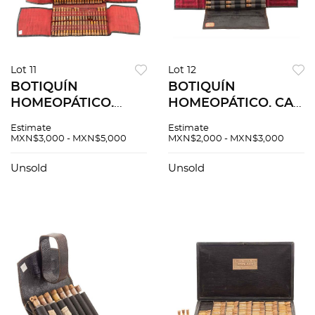
Lot 11
Lot 12
BOTIQUÍN
BOTIQUÍN
HOMEOPÁTICO.
HOMEOPÁTICO. CA.
ALEMANIA, FINALES
1900. Estuche tipo
Estimate
Estimate
DEL SIGLO XIX
cartera forrado en
MXN$3,000 - MXN$5,000
MXN$2,000 - MXN$3,000
Estuche tipo cartera
en piel y tela con
forrado en piel. Con
broche de metal y 18
Unsold
Unsold
79 viales de vidrio
viales, completo.