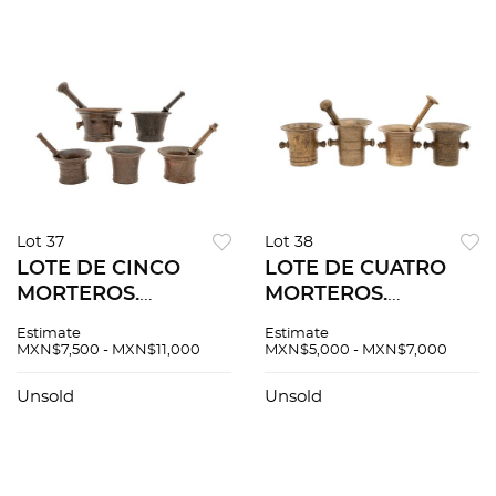
Lot 37
Lot 38
LOTE DE CINCO
LOTE DE CUATRO
MORTEROS.
MORTEROS.
EUROPA, SIGLOS
EUROPA, SIGLO XIX.
Estimate
Estimate
XVIII Y XIX. En hierro
En bronce con asas
MXN$7,500 - MXN$11,000
MXN$5,000 - MXN$7,000
y bronce, cuatro con
en forma de bulbo,
pistilo.
diseño liso, dos con
Unsold
Unsold
pistilos.