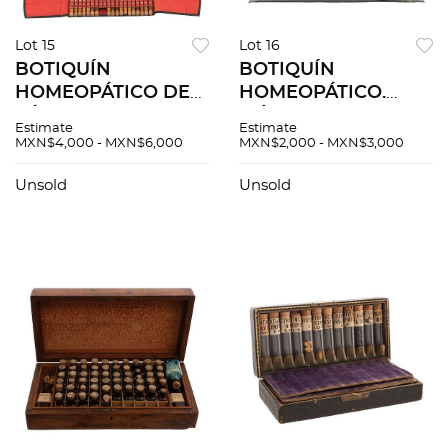
Lot 15
Lot 16
BOTIQUÍN
BOTIQUÍN
HOMEOPÁTICO DE
HOMEOPÁTICO.
FÓRMULAS DEL DR.
MÉXICO,
Estimate
Estimate
WILLMAR
PRINCIPIOS DEL
MXN$4,000 - MXN$6,000
MXN$2,000 - MXN$3,000
SCHWABE.
SIGLO XX. Estuche
ALEMANIA, CA. 1900
tipo cartera, con
Unsold
Unsold
Estuche con 110
doce viales,
viales.
completo.