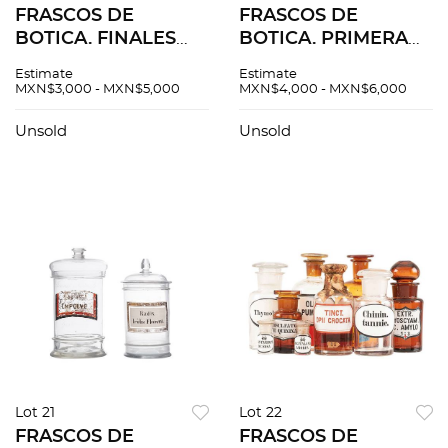
FRASCOS DE
FRASCOS DE
BOTICA. FINALES
BOTICA. PRIMERA
DEL SIGLO XIX.
MITAD DEL SIGLO
Estimate
Estimate
Elaborados en vidrio.
XX. Elaborados en
MXN$3,000 - MXN$5,000
MXN$4,000 - MXN$6,000
Piezas: 19.
vidrio incoloro, azul
y verde. Piezas: 10.
Unsold
Unsold
Lot 21
Lot 22
FRASCOS DE
FRASCOS DE