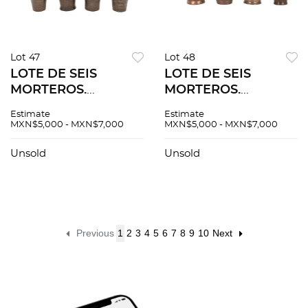
Lot 47
Lot 48
LOTE DE SEIS
LOTE DE SEIS
MORTEROS.
MORTEROS.
EUROPA, SIGLO XIX.
EUROPA, SIGLO XIX.
Estimate
Estimate
En bronce,
En cobre, decorados
MXN$5,000 - MXN$7,000
MXN$5,000 - MXN$7,000
decorados con
con motivos lineales,
motivos lineales,
cinco con pistilo.
Unsold
Unsold
cuatro con pistilo.
Previous
1
2
3
4
5
6
7
8
9
10
Next