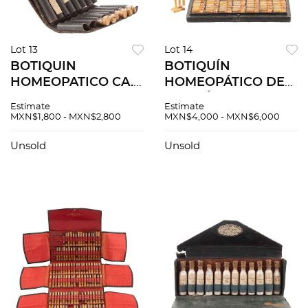
Lot 13
Lot 14
BOTIQUIN
BOTIQUÍN
HOMEOPATICO CA.
HOMEOPÁTICO DE
1900 Estuche tipo
FORMÚLAS DEL DR.
Estimate
Estimate
cartera forrado en
WILLMAR
MXN$1,800 - MXN$2,800
MXN$4,000 - MXN$6,000
piel con 16 espacios
SCHWABE.
para viales, falto de
ALEMANIA, CA. 1900.
Unsold
Unsold
dos viales.
Estuche con 105
viales