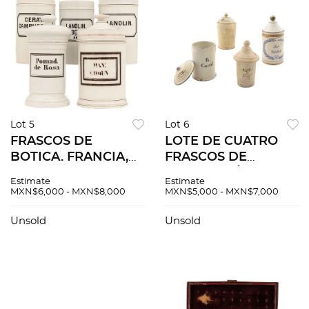
Lot 5
Lot 6
FRASCOS DE
LOTE DE CUATRO
BOTICA. FRANCIA,
FRASCOS DE
PRINCIPIOS DEL
BOTICA. MÉXICO Y
Estimate
Estimate
SIGLO XX.
EUROPA, SIGLO XIX.
MXN$6,000 - MXN$8,000
MXN$5,000 - MXN$7,000
Elaborados en
En cerámica y barro.
porcelana. Piezas: 5.
27 x 12 cm Ø (mayor).
Unsold
Unsold