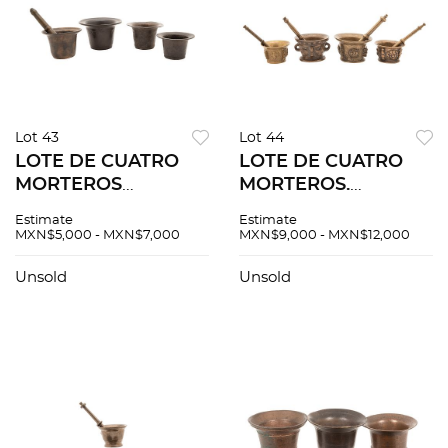
Lot 43
Lot 44
LOTE DE CUATRO
LOTE DE CUATRO
MORTEROS
MORTEROS.
EUROPA, SIGLOS
EUROPA, SIGLOS
Estimate
Estimate
XVIII Y XIX. En
XVIII Y XIX. En
MXN$5,000 - MXN$7,000
MXN$9,000 - MXN$12,000
bronce, uno con
bronce, decorados
pistilo. 10 x 16.5 cm
con mascarones,
Unsold
Unsold
(mayor)
contrafuertes... con
pistilos.