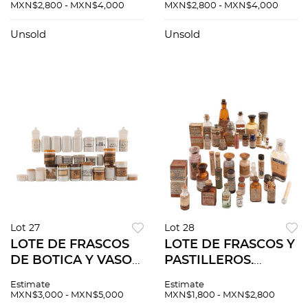
ITURBIDE, EMILIO
PIN CON EMBLEMA
MXN$2,800 - MXN$4,000
MXN$2,800 - MXN$4,000
KENTZLER MÉXICO,
MÉDICO. CA. 1900
PRINCIPIOS DEL
Elaboradas en
Unsold
Unsold
SIGLO XX. Piezas: 16.
cartón, metal,
plástico... Piezas: 81.
Lot 27
Lot 28
LOTE DE FRASCOS
LOTE DE FRASCOS Y
DE BOTICA Y VASOS
PASTILLEROS.
DOSIFICADORES.
PRINCIPIOS DEL
Estimate
Estimate
PRINCIPIOS DEL
SIGLO XX.
MXN$3,000 - MXN$5,000
MXN$1,800 - MXN$2,800