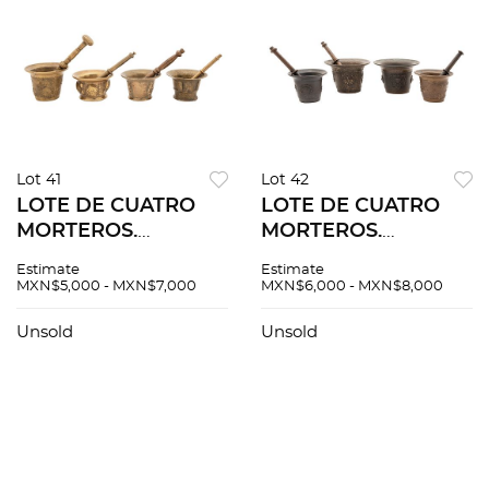
Lot 41
Lot 42
LOTE DE CUATRO
LOTE DE CUATRO
MORTEROS.
MORTEROS.
EUROPA, SIGLO XVIII
EUROPA, SIGLOS
Estimate
Estimate
Y XIX. En bronce,
XVII Y XVIII. En
MXN$5,000 - MXN$7,000
MXN$6,000 - MXN$8,000
decorados con
bronce, decorados
veneras, motivos
con mascarones,
Unsold
Unsold
vegetales... con
motivos florales...
pistilos.