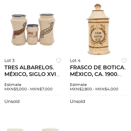
Lot 3
Lot 4
TRES ALBARELOS.
FRASCO DE BOTICA.
MÉXICO, SIGLO XVIII.
MÉXICO, CA. 1900.
En cerámica
Elaborado en barro
Estimate
Estimate
esmaltada y
cocido. Decorado a
MXN$5,000 - MXN$7,000
MXN$2,800 - MXN$4,000
policromada,
mano con motivos
decorados con
florales, 28 x 13 cm Ø.
Unsold
Unsold
filacterias y motivos
orgánicos