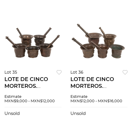
Lot 35
Lot 36
LOTE DE CINCO
LOTE DE CINCO
MORTEROS.
MORTEROS.
EUROPA, SIGLOS
EUROPA, SIGLOS
Estimate
Estimate
XVII Y XVIII. En
XVII/XVIII. En bronce,
MXN$9,000 - MXN$12,000
MXN$12,000 - MXN$16,000
bronce, decorados
decorados con
con mascarones...
mascarones y
Unsold
Unsold
cuatro con pistilo.
motivos florales,
cuatro con pisti