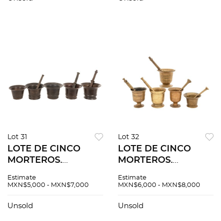
con motivos florales,
Hipócrates y Galeno.
62 cm de altura.
61cm de alto
Lot 31
Lot 32
LOTE DE CINCO
LOTE DE CINCO
MORTEROS.
MORTEROS.
EUROPA, SIGLO XIX.
EUROPA, SIGLO XIX.
Estimate
Estimate
En bronce, tres con
En bronce,
MXN$5,000 - MXN$7,000
MXN$6,000 - MXN$8,000
pistilo. 9 x 12.5 cm
decorados con
(mayor).
motivos lineales, con
Unsold
Unsold
pistilos.