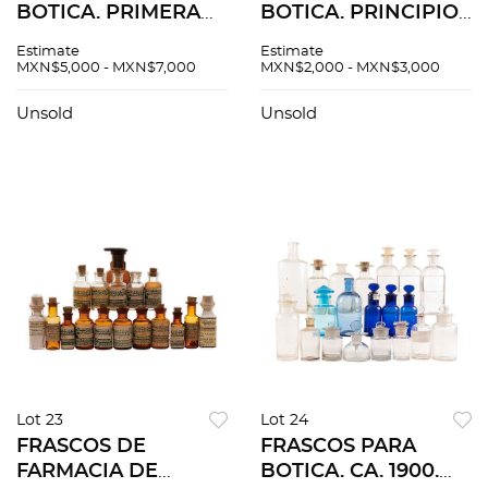
BOTICA. PRIMERA
BOTICA. PRINCIPIOS
MITAD DEL SIGLO
DEL SIGLO XX.
Estimate
Estimate
XX. Elaborados en
Elaborados en vidrio
MXN$5,000 - MXN$7,000
MXN$2,000 - MXN$3,000
vidrio soplado
incoloro y ámbar.
incoloro. 29 cm x 15
Cartelas decoradas a
Unsold
Unsold
cm Ø y 26 cm x 13
mano. Piezas: 9.
cm Ø. Piezas: 2.
Lot 23
Lot 24
FRASCOS DE
FRASCOS PARA
FARMACIA DE
BOTICA. CA. 1900.