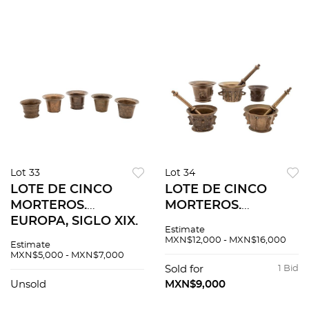
Lot 33
Lot 34
LOTE DE CINCO
LOTE DE CINCO
MORTEROS.
MORTEROS.
EUROPA, SIGLO XIX.
EUROPA, SIGLOS
Estimate
En bronce,
XVII Y XVIII. En
MXN$12,000 - MXN$16,000
Estimate
decorados con
bronce, decorados
MXN$5,000 - MXN$7,000
motivos lineales.
con mascarones y
Sold for
1 Bid
motivos vegetales. 3
Unsold
MXN$9,000
con pistilo