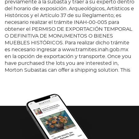
previamente a la subasta y traer a su experto dentro
del horario de exposición. Arqueológicos, Artísticos e
Históricos y el Artículo 37 de su Reglamento; es
necesario realizar el trámite INAH-00-005 para
obtener el PERMISO DE EXPORTACIÓN TEMPORAL
O DEFINITIVA DE MONUMENTOS O BIENES
MUEBLES HISTÓRICOS. Para realizar dicho trámite
es necesario ingresar a www.tramites.inah.gob.mx
en la opción de exportación y transporte. Once you
have purchased the lots you are interested in,
Morton Subastas can offer a shipping solution. This
shipping company will be able to answer any
questions you may have in regards to delivery,
either before or after the auction has been
completed.