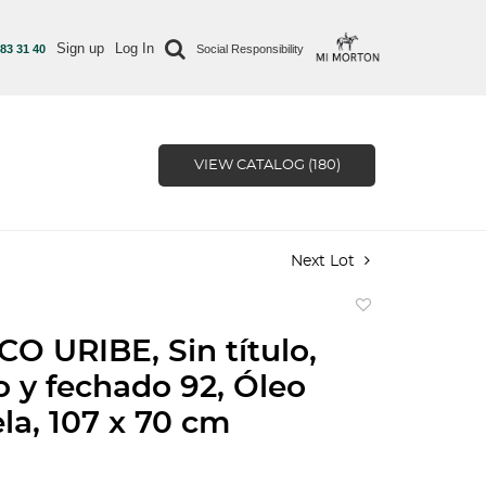
Sign up
Log In
 83 31 40
Social Responsibility
VIEW CATALOG (180)
Next Lot
Add
to
O URIBE, Sin título,
favorite
 y fechado 92, Óleo
ela, 107 x 70 cm