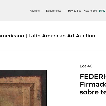
Auctions
Departments
How to Buy
How to Sell
55 52
americano | Latin American Art Auction
Lot 40
FEDERIC
Firmado
sobre t