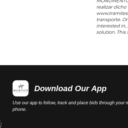
MONUMENTOS 
realizar dicho
www.tramites.
transporte. O
interested in,
solution. Thi
any questions 
before or aft
Download Our App
Use our app to follow, track and place bids through your 
phone.