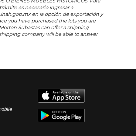
O BIENES MUEBLES HISTÓRICOS. Para
 trámite es necesario ingresar a
inah.gob.mx en la opción de exportación y
nce you have purchased the lots you are
 Morton Subastas can offer a shipping
s shipping company will be able to answer
you may have in regards to delivery, either
er the auction has been completed.
mobile