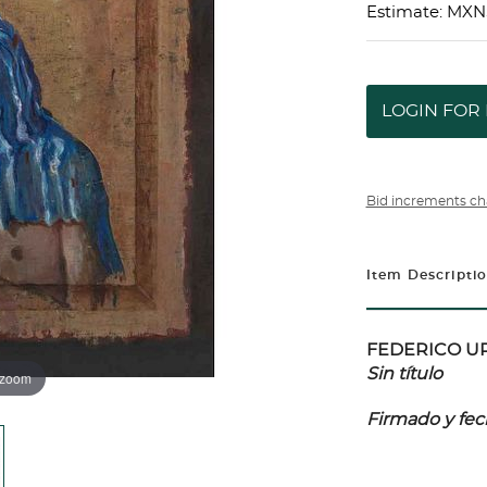
Estimate: MXN
LOGIN FOR 
Bid increments ch
Item Descripti
FEDERICO URIB
Sin título
 zoom
Firmado y fec