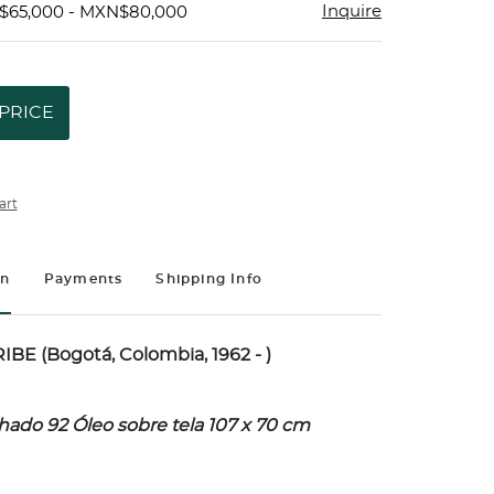
Inquire
$65,000 - MXN$80,000
PRICE
art
on
Payments
Shipping Info
E (Bogotá, Colombia, 1962 - )
hado 92 Óleo sobre tela 107 x 70 cm