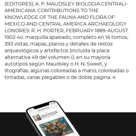
(EDITORES); A. P. MAUDSLEY BIOLOGIA CENTRALI-
AMERICANA: CONTRIBUTIONS TO THE
KNOWLEDGE OF THE FAUNA AND FLORA OF
MEXICO AND CENTRAL AMERICA ARCHAEOLOGY
LONDRES: R. H. PORTER, FEBRUARY 1889-AUGUST
1902 4o. marquilla apaisado, completo en 16 tomos,
393 vistas, mapas, planos y detalles de restos
arqueológicos y artefactos (incluida la placa
alternativa 49 del volumen I), en su mayoría
autotipos según Maudsley o H. N. Sweet, y
litografías, algunas coloreadas a mano, coloreadas o
tintadas, varias plegables o de doble página. 4
páginas de título impresas en tipografía y 4 hojas de
contenido impresas en tipografía encuadernadas
en el volumen XVII Encuadernaciones originales en
cartón, con algunas rotruas. Ex-libris de la Biblioteca
John Crerar 33 x 51 cm Primera edición de esta
magna obra del explorador británico Alfred
Maudslay, una de las más importantes y pionera de
los estudios arqueológicos de los mayas de México,